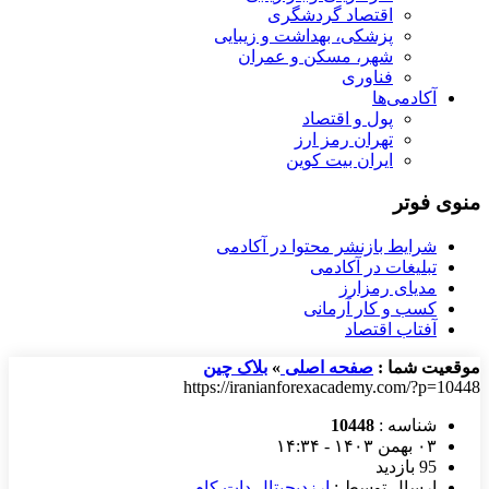
اقتصاد گردشگری
پزشکی، بهداشت و زیبایی
شهر، مسکن و عمران
فناوری
آکادمی‌ها
پول و اقتصاد
تهران رمز ارز
ایران بیت کوین
منوی فوتر
شرایط بازنشر محتوا در آکادمی
تبلیغات در آکادمی
مدیای رمزارز
کسب و کار آرمانی
آفتاب اقتصاد
موقعیت شما :
صفحه اصلی
»
بلاک چین
https://iranianforexacademy.com/?p=10448
شناسه :
10448
۰۳ بهمن ۱۴۰۳ - ۱۴:۳۴
95 بازدید
ارسال توسط :
ارزدیجیتال دات کام