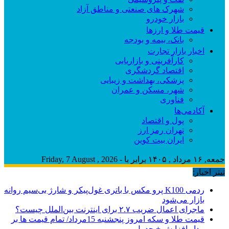
شهرک های صنعتی و مناطق آزاد
بازار خودرو
قیمت طلا و ارزها
بانک، بیمه و بودجه
اخبار بازار تجارت
کارآفرینی و بازاریابی
اقتصاد گردشگری
پزشکی، بهداشت و زیبایی
شهر، مسکن و عمران
فناوری
آکادمی‌ها
پول و اقتصاد
تهران رمز ارز
ایران بیت کوین
جمعه, ۱۶ مرداد , ۱۴۰۵ برابر با - Friday, 7 August , 2026
تیتر اخبار:
ردمی K100 پرو مکس با باتری غول‌پیکر و شارژ بی‌سیم روانه
بازار می‌شود
ماجرای اعمال ضریب ۲.۷ برای اینترنت بین‌الملل چیست؟
قیمت طلا و سکه امروز پنجشنبه 15مرداد/ تمام قیمت ها بر
مدار افزایش + جدول