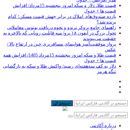
قیمت طلا، دلار و سکه امروز پنجشنبه 15مرداد/ افزایش
قیمت ها + جدول
بازده صندوق‌های املاک در برابر جهش قیمت مسکن؛ کدام
برنده شد؟
راهنمای جامع بروکر ترندو و نحوه دریافت بونوس معاملاتی
تحول بزرگ در آیفون ۱۸ پرو/ سه قابلیت رویایی که بالاخره به
حقیقت می‌پیوندند
پرواز موفقیت‌آمیز هواپیمای مسافربری چین در ارتفاع بالا /
عکس
قیمت طلا و سکه امروز پنجشنبه 15مرداد 1405/ افزایش همه
قیمت ها + جدول
دلار به کف سه‌هفته‌ای رسید/ واکنش طلا و سکه به بازگشایی
تنگه هرمز
جستجو کن
درباره آکادمی