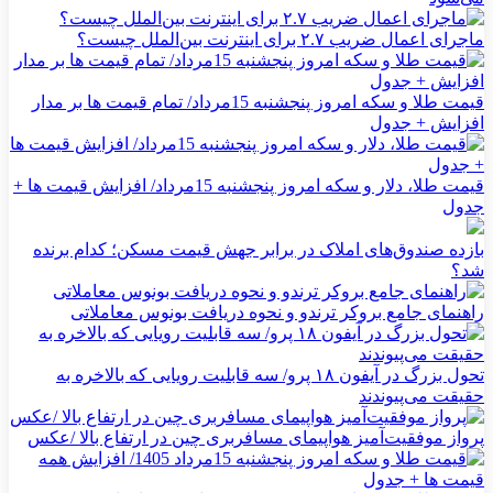
ماجرای اعمال ضریب ۲.۷ برای اینترنت بین‌الملل چیست؟
قیمت طلا و سکه امروز پنجشنبه 15مرداد/ تمام قیمت ها بر مدار
افزایش + جدول
قیمت طلا، دلار و سکه امروز پنجشنبه 15مرداد/ افزایش قیمت ها +
جدول
بازده صندوق‌های املاک در برابر جهش قیمت مسکن؛ کدام برنده
شد؟
راهنمای جامع بروکر ترندو و نحوه دریافت بونوس معاملاتی
تحول بزرگ در آیفون ۱۸ پرو/ سه قابلیت رویایی که بالاخره به
حقیقت می‌پیوندند
پرواز موفقیت‌آمیز هواپیمای مسافربری چین در ارتفاع بالا /عکس