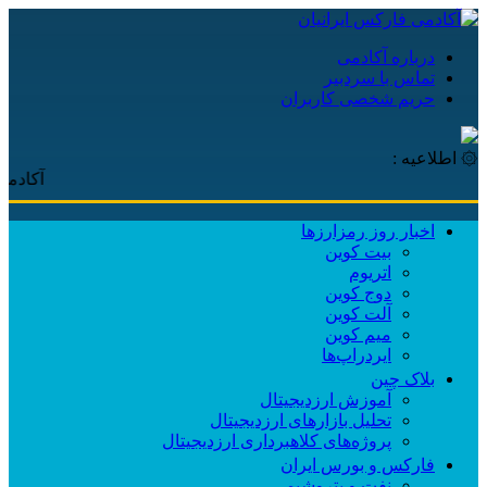
درباره آکادمی
تماس با سردبیر
حریم شخصی کاربران
۞ اطلاعیه :
آکادمی فار
اخبار روز رمزارزها
بیت کوین
اتریوم
دوج کوین
آلت کوین
میم کوین‌
ایردراپ‌ها
بلاک چین
آموزش ارزدیجیتال
تحلیل بازارهای ارزدیجیتال
پروژه‌های کلاهبرداری ارزدیجیتال
فارکس و بورس ایران
نفت و پتروشیمی