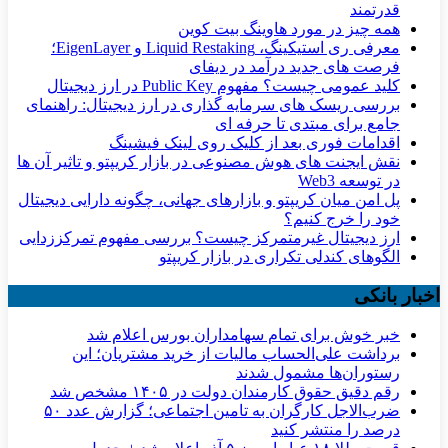
قدرتمند
همه چیز در مورد هاوینگ بیت کوین
معرفی ری استیکینگ، Liquid Restaking و EigenLayer؛
فرصت های جدید درآمد در دیفای
کلید عمومی چیست؟ مفهوم Public Key در ارز دیجیتال
بررسی ریسک های سرمایه گذاری در ارز دیجیتال: راهنمای
جامع برای مبتدی تا حرفه ای
اقدامات فوری بعد از کلیک روی لینک فیشینگ
نقش ایجنت های هوش مصنوعی در بازار کریپتو و تاثیر آن ها
در توسعه Web3
پل امن میان کریپتو و بازارهای جهانی، چگونه دارایی دیجیتال
خود را خرج کنیم؟
ارز دیجیتال غیرمتمرکز چیست؟ بررسی مفهوم تمرکززدایی
الگوهای کندلی تکراری در بازار کریپتو
اخبار بانکی
خبر خوش برای تمام سهامداران بورس اعلام شد
برداشت علی‌الحساب مالیات از خرید مشتریان؛ این
رستوران‌ها مشمول شدند
رقم دقیق حقوق کارمندان دولت در ۱۴۰۵ مشخص شد
ضرب‌الاجل کارگران به تامین اجتماعی؛ گزارش عدد ۵۰
درصد را منتشر کنید