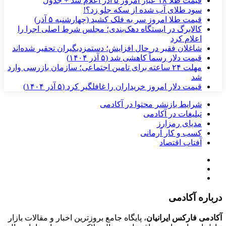
قیمت طلا ۱۸ عیار امروز ۵ آذر اعلام شد + جدول
سود طلای آب شده از سکه جلو زد؟!
قیمت طلا امروز سر به فلک کشید (چهارشنبه ۵ آذر)
کالابرگ در ایستگاه دهک‌بندی؛ مجلس شرط اصلی اجرا را
اعلام کرد
شاغلان فقیر در حال افزایش؛ دستمزدبگیران تحقیر شده‌اند
قیمت دلار رسماً کاهشی شد (۵ آذر ۱۴۰۴)
مهلت ۲۴ ساعته برای تامین اجتماعی؛ سازمان بازرسی وارد
شد
قیمت دلار امروز خریداران را غافلگیر کرد (۵ آذر ۱۴۰۴)
شرایط بازنشر محتوا در آکادمی
تبلیغات در آکادمی
مدیای رمزارز
کسب و کار آرمانی
آفتاب اقتصاد
درباره آکادمی
آکادمی فارکس ایرانیان
، پایگاه جامع بروزترین اخبار و مقالات بازار