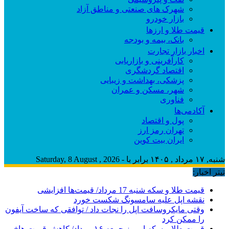
شهرک های صنعتی و مناطق آزاد
بازار خودرو
قیمت طلا و ارزها
بانک، بیمه و بودجه
اخبار بازار تجارت
کارآفرینی و بازاریابی
اقتصاد گردشگری
پزشکی، بهداشت و زیبایی
شهر، مسکن و عمران
فناوری
آکادمی‌ها
پول و اقتصاد
تهران رمز ارز
ایران بیت کوین
شنبه, ۱۷ مرداد , ۱۴۰۵ برابر با - Saturday, 8 August , 2026
تیتر اخبار:
قیمت طلا و سکه شنبه 17 مرداد/ قیمت‌ها افزایشی
نقشه اپل علیه سامسونگ شکست خورد
وقتی مایکروسافت اپل را نجات داد / توافقی که ساخت آیفون
را ممکن کرد
قیمت طلا و سکه امروز جمعه ۱۶ مرداد/ کاهش قیمت ها+