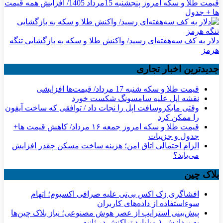
قیمت طلا و سکه امروز پنجشنبه 15مرداد 1405/ افزایش همه قیمت
ها + جدول
دلار به کف سه‌هفته‌ای رسید/ واکنش طلا و سکه به بازگشایی تنگه
هرمز
جدیدترین اخبار تجاری
قیمت طلا و سکه شنبه 17 مرداد/ قیمت‌ها افزایشی
نقشه اپل علیه سامسونگ شکست خورد
وقتی مایکروسافت اپل را نجات داد / توافقی که ساخت آیفون
را ممکن کرد
قیمت طلا و سکه امروز جمعه ۱۶ مرداد/ کاهش قیمت ها+
جدول و جزییات
الزام احتمالی اتاق امن؛ هزینه ساخت مسکن چقدر افزایش
می‌یابد؟
بلاک چین
افشاگری زک اکس بی‌تی علیه صرافی اکسیوم؛ اتهام
سوءاستفاده از داده‌های کاربران
پیش‌بینی استرایپ از عصر هوش مصنوعی؛ نیاز بلاک چین‌ها
به پردازش ۱ میلیارد تراکنش در ثانیه