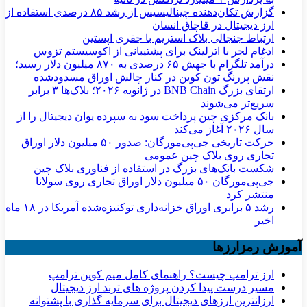
گزارش تکان‌دهنده چینالیسیس از رشد ۸۵ درصدی استفاده از
ارز دیجیتال در قاچاق انسان
ارتباط جنجالی بلاک استریم با جفری اپستین
ادغام لجر با اترلینک برای پشتیبانی از اکوسیستم تزوس
درآمد تلگرام با جهش ۶۵ درصدی به ۸۷۰ میلیون دلار رسید؛
نقش پررنگ تون کوین در کنار چالش اوراق مسدودشده
ارتقای بزرگ BNB Chain در ژانویه ۲۰۲۶؛ بلاک‌ها ۳ برابر
سریع‌تر می‌شوند
بانک مرکزی چین پرداخت سود به سپرده یوان دیجیتال را از
سال ۲۰۲۶ آغاز می‌کند
حرکت تاریخی جی‌پی‌مورگان: صدور ۵۰ میلیون دلار اوراق
تجاری روی بلاک چین عمومی
شکست بانک‌های بزرگ در استفاده از فناوری بلاک چین
جی‌پی‌مورگان ۵۰ میلیون دلار اوراق تجاری روی سولانا
منتشر کرد
رشد ۵ برابری اوراق خزانه‌داری توکنیزه‌شده آمریکا در ۱۸ ماه
اخیر
آموزش رمزارزها
ارز ترامپ چیست؟ راهنمای کامل میم کوین ترامپ
مسیر درست پیدا کردن پروژه های ترند ارز دیجیتال
ارزانترین ارزهای دیجیتال برای سرمایه گذاری با پشتوانه