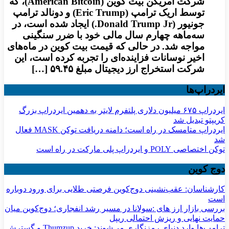
شرکت آمریکن بیت کوین (American Bitcoin)، که
توسط اریک ترامپ (Eric Trump) و دونالد ترامپ
جونیور (Donald Trump Jr.) ایجاد شده است، در
سه‌ماهه چهارم سال مالی خود با ضرر سنگینی
مواجه شد. در حالی که قیمت بیت کوین در ماه‌های
اخیر نوسانات فزاینده‌ای را تجربه کرده است، این
شرکت استخراج ارز دیجیتال مبلغ ۵۹.۴۵ […]
ایردراپ‌ها
ایردراپ ۶۷۵ میلیون دلاری پلتفرم لایتر به دهمین ایردراپ بزرگ
کریپتو تبدیل شد
ایردراپ متامسک در راه است؛ دامنه دریافت توکن MASK فعال
شد
توکن اختصاصی POLY و ایردراپ پلی مارکت در راه است
دوج کوین
کارشناسان: عقب‌نشینی دوج‌کوین فرصتی طلایی برای ورود دوباره
است
بررسی بازار ارز های :سولانا در مسیر رشد انفجاری؛ دوج‌کوین میان
حمایت نهایی و ریزش احتمالی ریپل
ترامپ‌ها وارد دنیای رمزنگاری می‌شوند: خرید Thumzup و گسترش