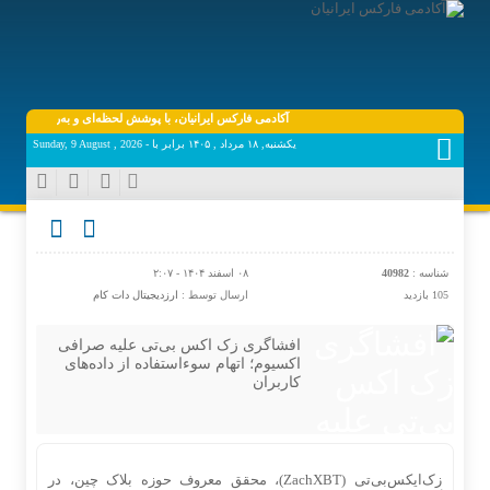
آکادمی فارکس ایرانیان، با پوشش لحظه‌ای و به‌روز اخبار روز اقتص
یکشنبه, ۱۸ مرداد , ۱۴۰۵ برابر با - Sunday, 9 August , 2026
شناسه :
40982
۰۸ اسفند ۱۴۰۴ - ۲:۰۷
105 بازدید
ارسال توسط :
ارزدیجیتال دات کام
افشاگری زک اکس بی‌تی علیه صرافی
اکسیوم؛ اتهام سوءاستفاده از داده‌های
کاربران
زک‌ایکس‌بی‌تی (ZachXBT)، محقق معروف حوزه بلاک چین، در