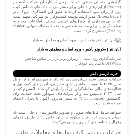
گزارشی جنجالی مدعی شد که برخی از کارکنان شرکت اکسیوم
(Axiom) از ابزارهای داخلی برای دسترسی به داده‌های حساس کیف
پول کاربران سوء استفاده کرده‌اند. طبق این افشاگری، بروک بائر
(Broox Bauer)، مدیر ارشد توسعه کسب‌وکار این شرکت، متهم است
که با بهره‌برداری از کنترل‌های امنیتی ضعیف، اطلاعات محرمانه
معامله‌گران را برای مقاصد شخصی و احتمالا معاملات نهانی (Insider
Trading) استخراج کرده است.
آبان تتر | «کریپتو باکس» ورود آسان و مطمئن به بازار
سرمایه‌گذاری روی سبد ۱۰ رمزارز برتر بازار براساس شاخص
BITWISE با مدیریت خودکار
خرید کریپتو باکس
جزئیات منتشر شده نشان می‌دهد که بائر و تیم همراه او از اوایل
سال ۲۰۲۵ با نفوذ به داشبوردهای مدیریتی، آدرس‌های کیف پول و
فعالیت‌های مالی معامله‌گران بزرگ را پایش کرده‌اند. اکسیوم که در
سال ۲۰۲۴ تأسیس شد و از شرکت‌های سودآور تحت حمایت وای
کامبینیتور (Y Combinator) به شمار می‌رود، اکنون با بحران اعتماد
مواجه شده است.
شواهد شامل فایل‌های صوتی و تصاویر داشبوردهای داخلی است که
نشان می‌دهد این افراد چگونه کاربران خاص را از طریق کدهای
رفرال و شناسه‌های کاربری ردیابی می‌کردند.
جزئیات ردیابی کیف پول‌ها و معاملات نهانی