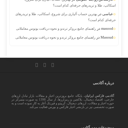
اسکالپ، طلا و تریدرهای حرفه‌ای کدام است؟
عباسی
در
بهترین حساب آلپاری برای شروع، اسکالپ، طلا و تریدرهای
حرفه‌ای کدام است؟
masood
در
راهنمای جامع بروکر ترندو و نحوه دریافت بونوس معاملاتی
Masoud
در
راهنمای جامع بروکر ترندو و نحوه دریافت بونوس معاملاتی
درباره آکادمی
آکادمی فارکس ایرانیان
، پایگاه جامع بروزترین اخبار و مقالات بازار تبادل ارزهای
خارجی، اقتصاد دیجیتال، بلاکچین و رمزارزها، از سال 1398 به صورت متمرکز در
حوزه اخبار و مقالات، ارزهای‌ دیجیتال، کریپتو و فین‌تک آغاز به کار نموده است و به
صورت تخصصی نیز در بازنشر اخبار فارکس و بورس فعالیت می‌کند.
موضوعات مهم آکادمی