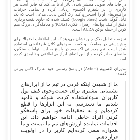
در فایل‌های صوتی منتشر شده، بائر ادعا می‌کند که قادر است هر
کاربری را در پلتفرم اکسیوم ردیابی کرده و تمامی جزئیات
تراکنش‌های او را استخراج کند. زک اکس بی‌تی مدعی است که یک
فایل گوگل شیت (Google Sheet) کشف شده که حاوی نقشه‌برداری
دقیق از کیف پول‌های رهبران فکری (KOLs) و معامله‌گران بزرگ میم
کوین از جمله توکن AURA است.
تجزیه و تحلیل بلاک چین نشان می‌دهد که این اطلاعات احتمالا برای
پیش‌دستی در معاملات و کسب سودهای کلان غیرقانونی استفاده
شده است. تیم مدیریتی اکسیوم در پاسخ به این اتهامات سنگین،
بیانیه‌ای صادر کرده و از این اتفاق ابراز بی‌اطلاعی و ناامیدی کرده
است.
مدیران اکسیوم (Axiom) در پاسخ رسمی خود به زک اکس بی‌تی
گفتند:
ما از شنیدن اینکه فردی در تیم ما از ابزارهای
پشتیبانی مشتری برای جست‌وجوی کیف پول
کاربران سوءاستفاده کرده، شوکه و ناامید
شدیم. ما دسترسی به این ابزارها را قطع
کرده‌ایم و به تحقیقات خود برای پاسخگو
کردن افراد خاطی ادامه خواهیم داد. این
اقدامات نماینده ارزش‌های تیم ما نیست و ما
همواره سعی کرده‌ایم کاربر را در اولویت
قرار دهیم.