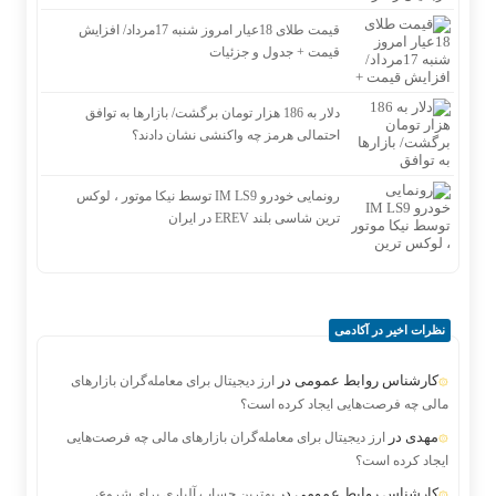
قیمت طلای 18عیار امروز شنبه 17مرداد/ افزایش
قیمت + جدول و جزئیات
دلار به 186 هزار تومان برگشت/ بازارها به توافق
احتمالی هرمز چه واکنشی نشان دادند؟
رونمایی خودرو IM LS9 توسط نیکا موتور ، لوکس
ترین شاسی بلند EREV در ایران
نظرات اخیر در آکادمی
کارشناس روابط عمومی
در
ارز دیجیتال برای معامله‌گران بازارهای
مالی چه فرصت‌هایی ایجاد کرده است؟
مهدی
در
ارز دیجیتال برای معامله‌گران بازارهای مالی چه فرصت‌هایی
ایجاد کرده است؟
کارشناس روابط عمومی
در
بهترین حساب آلپاری برای شروع،