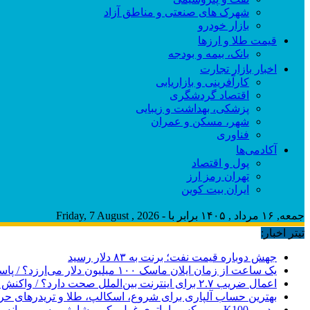
شهرک های صنعتی و مناطق آزاد
بازار خودرو
قیمت طلا و ارزها
بانک، بیمه و بودجه
اخبار بازار تجارت
کارآفرینی و بازاریابی
اقتصاد گردشگری
پزشکی، بهداشت و زیبایی
شهر، مسکن و عمران
فناوری
آکادمی‌ها
پول و اقتصاد
تهران رمز ارز
ایران بیت کوین
جمعه, ۱۶ مرداد , ۱۴۰۵ برابر با - Friday, 7 August , 2026
تیتر اخبار:
جهش دوباره قیمت نفت؛ برنت به ۸۳ دلار رسید
یک ساعت از زمان ایلان ماسک ۱۰۰ میلیون دلار می‌ارزد؟ / پاسخی برای یک ادعای بزرگ
اعمال ضریب ۲.۷ برای اینترنت بین‌الملل صحت دارد؟ / واکنش سازمان تنظیم مقررات
بهترین حساب آلپاری برای شروع، اسکالپ، طلا و تریدرهای حر
ردمی K100 پرو مکس با باتری غول‌پیکر و شارژ بی‌سیم روانه بازار می‌شود