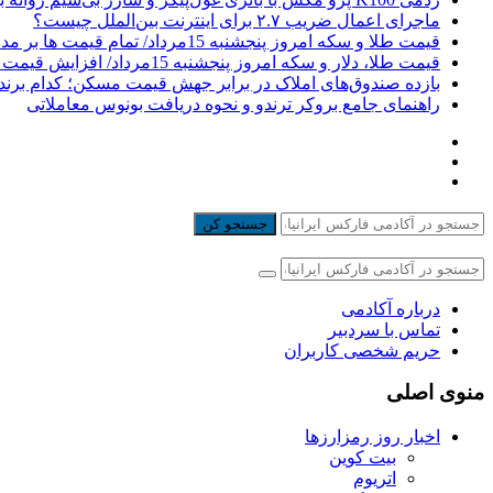
ماجرای اعمال ضریب ۲.۷ برای اینترنت بین‌الملل چیست؟
قیمت طلا و سکه امروز پنجشنبه 15مرداد/ تمام قیمت ها بر مدار افزایش + جدول
قیمت طلا، دلار و سکه امروز پنجشنبه 15مرداد/ افزایش قیمت ها + جدول
بازده صندوق‌های املاک در برابر جهش قیمت مسکن؛ کدام برند
راهنمای جامع بروکر ترندو و نحوه دریافت بونوس معاملاتی
جستجو کن
درباره آکادمی
تماس با سردبیر
حریم شخصی کاربران
منوی اصلی
اخبار روز رمزارزها
بیت کوین
اتریوم