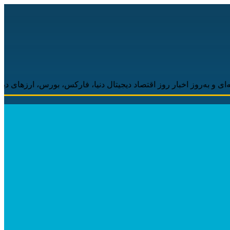
ز اخبار روز اقتصاد دیجیتال دنیا، فارکس، بورس، ارزهای دیجیتال همراه