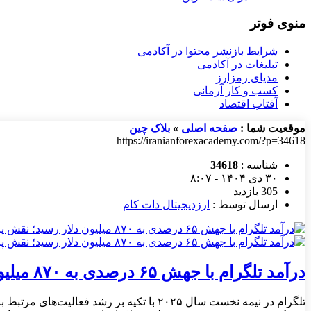
منوی فوتر
شرایط بازنشر محتوا در آکادمی
تبلیغات در آکادمی
مدیای رمزارز
کسب و کار آرمانی
آفتاب اقتصاد
موقعیت شما :
صفحه اصلی
»
بلاک چین
https://iranianforexacademy.com/?p=34618
شناسه :
34618
۳۰ دی ۱۴۰۴ - ۸:۰۷
305 بازدید
ارسال توسط :
ارزدیجیتال دات کام
درآمد تلگرام با جهش ۶۵ درصدی به ۸۷۰ میلیون دلار رسید؛ نقش پررنگ تون کوین در کنار چالش اوراق مسدودشده