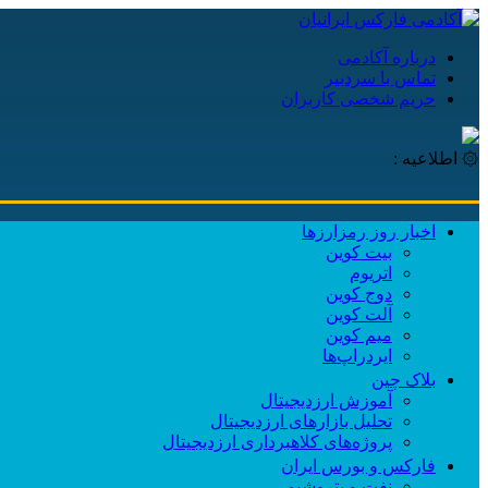
درباره آکادمی
تماس با سردبیر
حریم شخصی کاربران
۞ اطلاعیه :
اخبار روز رمزارزها
بیت کوین
اتریوم
دوج کوین
آلت کوین
میم کوین‌
ایردراپ‌ها
بلاک چین
آموزش ارزدیجیتال
تحلیل بازارهای ارزدیجیتال
پروژه‌های کلاهبرداری ارزدیجیتال
فارکس و بورس ایران
نفت و پتروشیمی