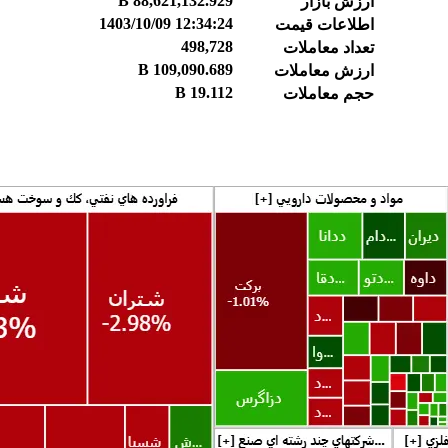
88,621,132.929 B
ارزش بازار
1403/10/09 12:34:24
اطلاعات قیمت
498,728
تعداد معاملات
109,090.689 B
ارزش معاملات
19.112 B
حجم معاملات