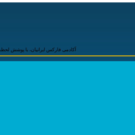
آکادمی فارکس ایرانیان، با پوشش لحظه‌ای و به‌روز ا