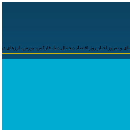
خبار روز اقتصاد دیجیتال دنیا، فارکس، بورس، ارزهای دیجیتال همراه ش