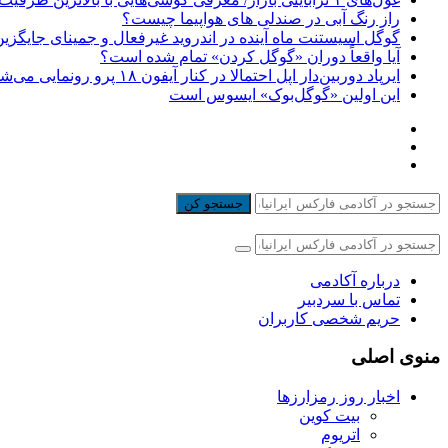
راز رنگ آبی در صندلی های هواپیما چیست؟
گوگل اسیستنت ماه آینده در اندروید غیرفعال و جمینای جایگزی
آیا واقعاً دوران «گوگل کردن» تمام شده است؟
ایرپاد دوربین‌دار اپل احتمالا در کنار آیفون ۱۸ پرو رونمایی می‌شود
این اولین «گوگل‌بوک» ایسوس است
جستجو کن
درباره آکادمی
تماس با سردبیر
حریم شخصی کاربران
منوی اصلی
اخبار روز رمزارزها
بیت کوین
اتریوم