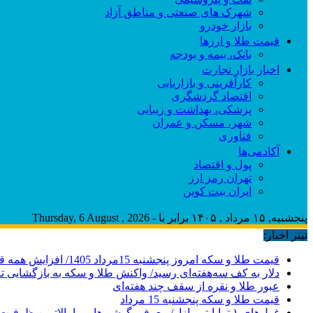
شهرک های صنعتی و مناطق آزاد
بازار خودرو
قیمت طلا و ارزها
بانک، بیمه و بودجه
اخبار بازار تجارت
کارآفرینی و بازاریابی
اقتصاد گردشگری
پزشکی، بهداشت و زیبایی
شهر، مسکن و عمران
فناوری
آکادمی‌ها
پول و اقتصاد
تهران رمز ارز
ایران بیت کوین
پنجشنبه, ۱۵ مرداد , ۱۴۰۵ برابر با - Thursday, 6 August , 2026
تیتر اخبار:
قیمت طلا و سکه امروز پنجشنبه 15مرداد 1405/ افزایش همه قیمت ها + جدول
دلار به کف سه‌هفته‌ای رسید/ واکنش طلا و سکه به بازگشایی ت
عبور طلا و نقره از سقف چند هفته‌ای
قیمت طلا و سکه پنجشنبه 15 مرداد
غول‌های ۱ ترابایتی بازار/ معرفی گوشی‌هایی با بالاترین ظرفیت حافظه داخلی در سال ۲۰۲۶