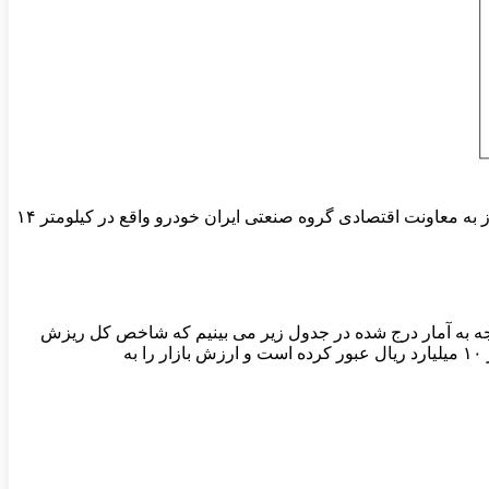
در اطلاعیه کدال آمده است؛ متقاضیان می‌توانند برای اعلام آمادگی خرید و تکمیل فرم‌های مربوطه، از تاریخ انتشار این آگهی به مدت ۱۵ روز به معاونت اقتصادی گروه صنعتی ایران خودرو واقع در کیلومتر ۱۴
وجه به آمار درج شده در جدول زیر می بینیم که شاخص کل ریزش
بیش از ۴۹ هزار واحدی را ثبت کرده است و شاخص کل را به سطح ۲ میلیون و ۷۷۷ هزار واحد رسانده است. ارزش معاملات خرد نیز از مرز ۱۰ میلیارد ریال عبور کرده است و ارزش بازار را به