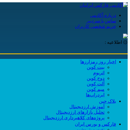
درباره آکادمی
تماس با سردبیر
حریم شخصی کاربران
۞ اطلاعیه :
اخبار روز رمزارزها
بیت کوین
اتریوم
دوج کوین
آلت کوین
میم کوین‌
ایردراپ‌ها
بلاک چین
آموزش ارزدیجیتال
تحلیل بازارهای ارزدیجیتال
پروژه‌های کلاهبرداری ارزدیجیتال
فارکس و بورس ایران
نفت و پتروشیمی