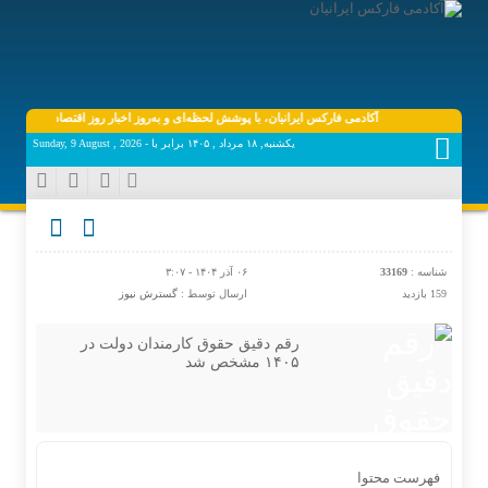
آکادمی فارکس ایرانیان، با پوشش لحظه‌ای و به‌روز اخبار روز اقتصاد دیجیتال دنیا، ف
یکشنبه, ۱۸ مرداد , ۱۴۰۵ برابر با - Sunday, 9 August , 2026
شناسه :
33169
۰۶ آذر ۱۴۰۴ - ۳:۰۷
159 بازدید
ارسال توسط :
گسترش نیوز
رقم دقیق حقوق کارمندان دولت در
۱۴۰۵ مشخص شد
فهرست محتوا