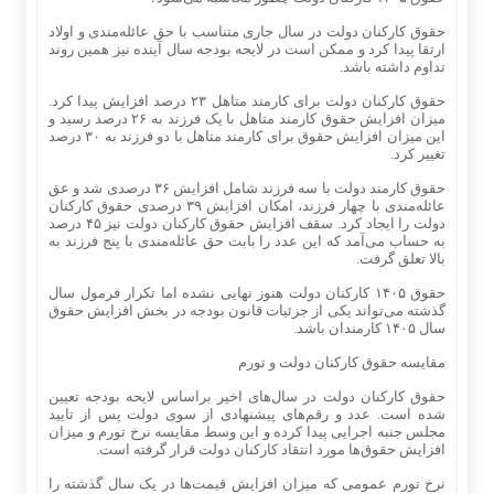
حقوق کارکنان دولت در سال جاری متناسب با حق عائله‌مندی و اولاد
ارتقا پیدا کرد و ممکن است در لایحه بودجه سال آینده نیز همین روند
تداوم داشته باشد.
حقوق کارکنان دولت برای کارمند متاهل ۲۳ درصد افزایش پیدا کرد.
میزان افزایش حقوق کارمند متاهل با یک فرزند به ۲۶ درصد رسید و
این میزان افزایش حقوق برای کارمند متاهل با دو فرزند به ۳۰ درصد
تغییر کرد.
حقوق کارمند دولت با سه فرزند شامل افزایش ۳۶ درصدی شد و عق
عائله‌مندی با چهار فرزند، امکان افزایش ۳۹ درصدی حقوق کارکنان
دولت را ایجاد کرد. سقف افزایش حقوق کارکنان دولت نیز ۴۵ درصد
به حساب می‌آمد که این عدد را بابت حق عائله‌مندی با پنج فرزند به
بالا تعلق گرفت.
حقوق ۱۴۰۵ کارکنان دولت هنوز نهایی نشده اما تکرار فرمول سال
گذشته می‌تواند یکی از جزئیات قانون بودجه در بخش افزایش حقوق
سال ۱۴۰۵ کارمندان باشد.
مقایسه حقوق کارکنان دولت و تورم
حقوق کارکنان دولت در سال‌های اخیر براساس لایحه بودجه تعیین
شده است. عدد و رقم‌های پیشنهادی از سوی دولت پس از تایید
مجلس جنبه اجرایی پیدا کرده و این وسط مقایسه نرخ تورم و میزان
افزایش حقوق‌ها مورد انتقاد کارکنان دولت قرار گرفته است.
نرخ تورم عمومی که میزان افزایش قیمت‌ها در یک سال گذشته را