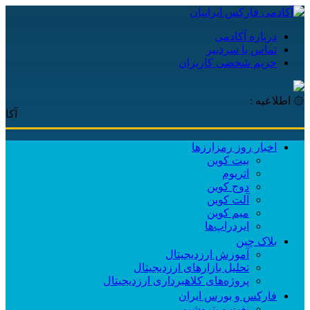
درباره آکادمی
تماس با سردبیر
حریم شخصی کاربران
۞ اطلاعیه :
آکادمی فا
اخبار روز رمزارزها
بیت کوین
اتریوم
دوج کوین
آلت کوین
میم کوین‌
ایردراپ‌ها
بلاک چین
آموزش ارزدیجیتال
تحلیل بازارهای ارزدیجیتال
پروژه‌های کلاهبرداری ارزدیجیتال
فارکس و بورس ایران
نفت و پتروشیمی