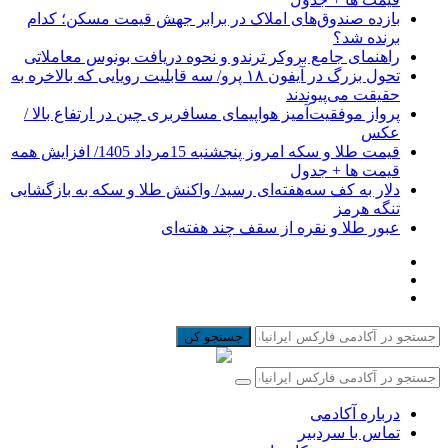
بازده صندوق‌های املاک در برابر جهش قیمت مسکن؛ کدام
برنده شد؟
راهنمای جامع بروکر ترندو و نحوه دریافت بونوس معاملاتی
تحول بزرگ در آیفون ۱۸ پرو/ سه قابلیت رویایی که بالاخره به
حقیقت می‌پیوندند
پرواز موفقیت‌آمیز هواپیمای مسافربری چین در ارتفاع بالا /
عکس
قیمت طلا و سکه امروز پنجشنبه 15مرداد 1405/ افزایش همه
قیمت ها + جدول
دلار به کف سه‌هفته‌ای رسید/ واکنش طلا و سکه به بازگشایی
تنگه هرمز
عبور طلا و نقره از سقف چند هفته‌ای
جستجو کن
درباره آکادمی
تماس با سردبیر