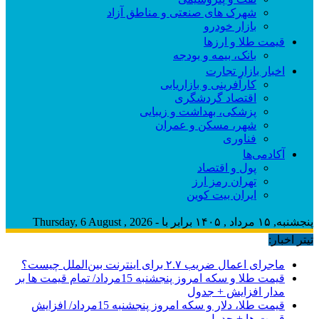
شهرک های صنعتی و مناطق آزاد
بازار خودرو
قیمت طلا و ارزها
بانک، بیمه و بودجه
اخبار بازار تجارت
کارآفرینی و بازاریابی
اقتصاد گردشگری
پزشکی، بهداشت و زیبایی
شهر، مسکن و عمران
فناوری
آکادمی‌ها
پول و اقتصاد
تهران رمز ارز
ایران بیت کوین
پنجشنبه, ۱۵ مرداد , ۱۴۰۵ برابر با - Thursday, 6 August , 2026
تیتر اخبار:
ماجرای اعمال ضریب ۲.۷ برای اینترنت بین‌الملل چیست؟
قیمت طلا و سکه امروز پنجشنبه 15مرداد/ تمام قیمت ها بر
مدار افزایش + جدول
قیمت طلا، دلار و سکه امروز پنجشنبه 15مرداد/ افزایش
قیمت ها + جدول