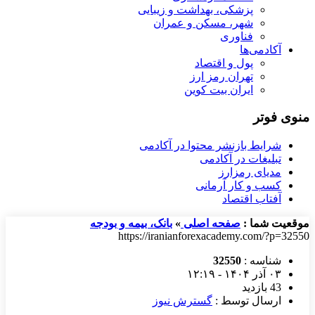
پزشکی، بهداشت و زیبایی
شهر، مسکن و عمران
فناوری
آکادمی‌ها
پول و اقتصاد
تهران رمز ارز
ایران بیت کوین
منوی فوتر
شرایط بازنشر محتوا در آکادمی
تبلیغات در آکادمی
مدیای رمزارز
کسب و کار آرمانی
آفتاب اقتصاد
موقعیت شما :
صفحه اصلی
»
بانک، بیمه و بودجه
https://iranianforexacademy.com/?p=32550
شناسه :
32550
۰۳ آذر ۱۴۰۴ - ۱۲:۱۹
43 بازدید
ارسال توسط :
گسترش نیوز