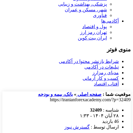
پزشکی، بهداشت و زیبایی
شهر، مسکن و عمران
فناوری
آکادمی‌ها
پول و اقتصاد
تهران رمز ارز
ایران بیت کوین
منوی فوتر
شرایط بازنشر محتوا در آکادمی
تبلیغات در آکادمی
مدیای رمزارز
کسب و کار آرمانی
آفتاب اقتصاد
موقعیت شما :
صفحه اصلی
»
بانک، بیمه و بودجه
https://iranianforexacademy.com/?p=32409
شناسه :
32409
۲۸ آبان ۱۴۰۴ - ۱:۳۳
46 بازدید
ارسال توسط :
گسترش نیوز