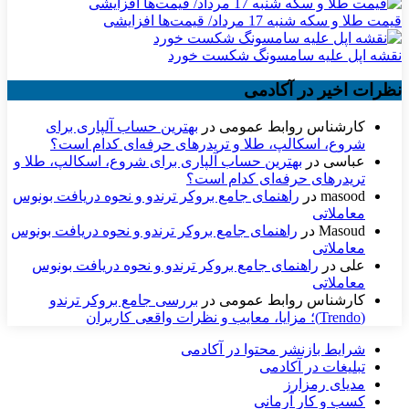
قیمت طلا و سکه شنبه 17 مرداد/ قیمت‌ها افزایشی
نقشه اپل علیه سامسونگ شکست خورد
نظرات اخیر در آکادمی
کارشناس روابط عمومی
در
بهترین حساب آلپاری برای
شروع، اسکالپ، طلا و تریدرهای حرفه‌ای کدام است؟
عباسی
در
بهترین حساب آلپاری برای شروع، اسکالپ، طلا و
تریدرهای حرفه‌ای کدام است؟
masood
در
راهنمای جامع بروکر ترندو و نحوه دریافت بونوس
معاملاتی
Masoud
در
راهنمای جامع بروکر ترندو و نحوه دریافت بونوس
معاملاتی
علی
در
راهنمای جامع بروکر ترندو و نحوه دریافت بونوس
معاملاتی
کارشناس روابط عمومی
در
بررسی جامع بروکر ترندو
(Trendo)؛ مزایا، معایب و نظرات واقعی کاربران
شرایط بازنشر محتوا در آکادمی
تبلیغات در آکادمی
مدیای رمزارز
کسب و کار آرمانی