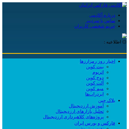
درباره آکادمی
تماس با سردبیر
حریم شخصی کاربران
۞ اطلاعیه :
آک
اخبار روز رمزارزها
بیت کوین
اتریوم
دوج کوین
آلت کوین
میم کوین‌
ایردراپ‌ها
بلاک چین
آموزش ارزدیجیتال
تحلیل بازارهای ارزدیجیتال
پروژه‌های کلاهبرداری ارزدیجیتال
فارکس و بورس ایران
نفت و پتروشیمی