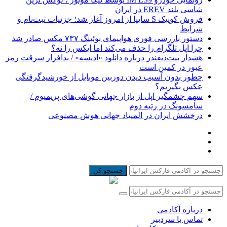
شاسی بلند EREV در ایران
فروش کوییک S سایپا از امروز آغاز شد؛ جزئیات ثبت‌نام و
شرایط
دستور بازرسی فوری هواپیمای بوئینگ ۷۳۷ مکس صادر شد
چرا اپل تلگرام را حذف می‌کند اما ایکس را نه؟
هشدار بیت‌دیفندر درباره دانلود «ادیسه» / بدافزار سرقت رمز
عبور در کمین است
چطور بدون آسیب دیدن دوربین موبایل از خورشیدگرفتگی
عکس بگیریم؟
سهم چشمگیر اپل از بازار جهانی گوشی‌های پریمیوم /
سامسونگ در رتبه دوم
درخشش ایران در المپیاد جهانی هوش مصنوعی
جستجو کن
درباره آکادمی
تماس با سردبیر