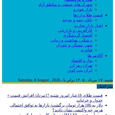
شهرک های صنعتی و مناطق آزاد
بازار خودرو
قیمت طلا و ارزها
بانک، بیمه و بودجه
اخبار بازار تجارت
کارآفرینی و بازاریابی
اقتصاد گردشگری
پزشکی، بهداشت و زیبایی
شهر، مسکن و عمران
فناوری
آکادمی‌ها
پول و اقتصاد
تهران رمز ارز
ایران بیت کوین
شنبه, ۱۷ مرداد , ۱۴۰۵ برابر با - Saturday, 8 August , 2026
تیتر اخبار:
قیمت طلای 18عیار امروز شنبه 17مرداد/ افزایش قیمت +
جدول و جزئیات
دلار به 186 هزار تومان برگشت/ بازارها به توافق احتمالی
هرمز چه واکنشی نشان دادند؟
رونمایی خودرو IM LS9 توسط نیکا موتور ، لوکس ترین