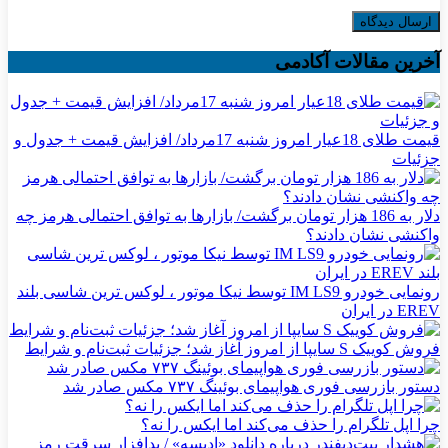
آخرین مقالات آکادمی
قیمت طلای 18عیار امروز شنبه 17مرداد/ افزایش قیمت + جدول و
جزئیات
دلار به 186 هزار تومان برگشت/ بازارها به توافق احتمالی هرمز چه
واکنشی نشان دادند؟
رونمایی خودرو IM LS9 توسط نیکا موتور ، لوکس ترین شاسی بلند
EREV در ایران
فروش کوییک S سایپا از امروز آغاز شد؛ جزئیات ثبت‌نام و شرایط
دستور بازرسی فوری هواپیمای بوئینگ ۷۳۷ مکس صادر شد
چرا اپل تلگرام را حذف می‌کند اما ایکس را نه؟