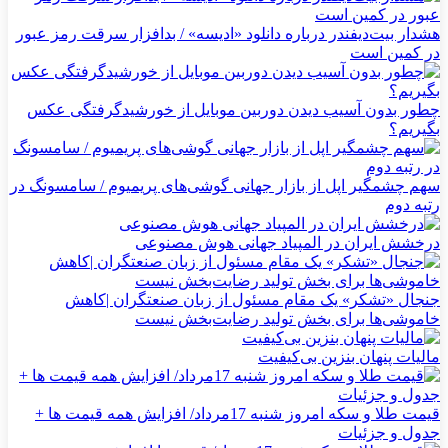
هشدار بیت‌دیفندر درباره دانلود «ادیسه» / بدافزار سرقت رمز عبور
در کمین است
چطور بدون آسیب دیدن دوربین موبایل از خورشیدگرفتگی عکس
بگیریم؟
سهم چشمگیر اپل از بازار جهانی گوشی‌های پریمیوم / سامسونگ در
رتبه دوم
درخشش ایران در المپیاد جهانی هوش مصنوعی
جنجال «تشکر» یک مقام مسئول از زبان صنعتگران |کاهش
خاموشی‌ها برای بخش تولید رضایت‌بخش نیست
مالیات پنهان بنزین بی‌کیفیت
قیمت طلا و سکه امروز شنبه 17مرداد/ افزایش همه قیمت ها +
جدول و جزئیات