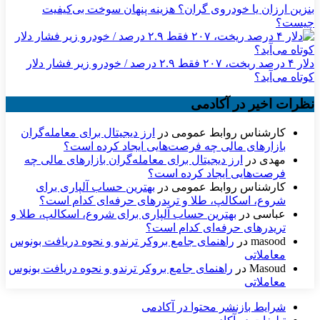
بنزین ارزان یا خودروی گران؟ هزینه پنهان سوخت بی‌کیفیت
چیست؟
دلار ۴ درصد ریخت، ۲۰۷ فقط ۲.۹ درصد / خودرو زیر فشار دلار
کوتاه می‌آید؟
نظرات اخیر در آکادمی
کارشناس روابط عمومی
در
ارز دیجیتال برای معامله‌گران
بازارهای مالی چه فرصت‌هایی ایجاد کرده است؟
مهدی
در
ارز دیجیتال برای معامله‌گران بازارهای مالی چه
فرصت‌هایی ایجاد کرده است؟
کارشناس روابط عمومی
در
بهترین حساب آلپاری برای
شروع، اسکالپ، طلا و تریدرهای حرفه‌ای کدام است؟
عباسی
در
بهترین حساب آلپاری برای شروع، اسکالپ، طلا و
تریدرهای حرفه‌ای کدام است؟
masood
در
راهنمای جامع بروکر ترندو و نحوه دریافت بونوس
معاملاتی
Masoud
در
راهنمای جامع بروکر ترندو و نحوه دریافت بونوس
معاملاتی
شرایط بازنشر محتوا در آکادمی