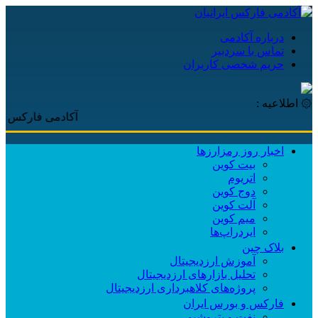
درباره آکادمی
تماس با سردبیر
حریم شخصی کاربران
۞ اطلاعیه :
آکادمی فارکس ایرانیان
اخبار روز رمزارزها
بیت کوین
اتریوم
دوج کوین
آلت کوین
میم کوین‌
ایردراپ‌ها
بلاک چین
آموزش ارزدیجیتال
تحلیل بازارهای ارزدیجیتال
پروژه‌های کلاهبرداری ارزدیجیتال
فارکس و بورس ایران
نفت و پتروشیمی