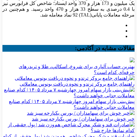
یک میلیون و 173 هزار و 370 واحد ایستاد؛ شاخص کل فرابورس نیز
با 0.4 درصدی به سطح 33 هزار و 470 واحد رسید. و هم‌چنین در
مرحله معاملات پایانی(TAL) 92 نماد معامله شد.
مقالات مشابه در آکادمی:
بهترین حساب آلپاری برای شروع، اسکالپ، طلا و تریدرهای
حرفه‌ای کدام است؟
راهنمای جامع بروکر ترندو و نحوه دریافت بونوس معاملاتی
پیش‌بینی بازار سهام امروز چهارشنبه ۷ مرداد ۱۴۰۵ | کدام صنایع
معاملات جذابی خواهند داشت؟
خبر خوش برای سهامداران / بورس یکپارچه سبز شد
صادرات قند و شکر محرک شاخص هم‌وزن شد | پول حقیقی از کدام