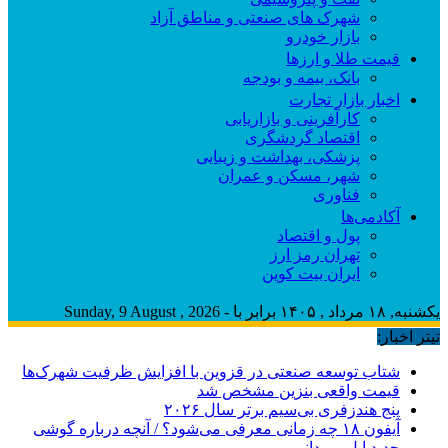
شهرک های صنعتی و مناطق آزاد
بازار خودرو
قیمت طلا و ارزها
بانک، بیمه و بودجه
اخبار بازار تجارت
کارآفرینی و بازاریابی
اقتصاد گردشگری
پزشکی، بهداشت و زیبایی
شهر، مسکن و عمران
فناوری
آکادمی‌ها
پول و اقتصاد
تهران رمز ارز
ایران بیت کوین
یکشنبه, ۱۸ مرداد , ۱۴۰۵ برابر با - Sunday, 9 August , 2026
تیتر اخبار:
شتاب توسعه صنعتی در قزوین با افزایش ظرفیت شهرک‌ها
قیمت واقعی بنزین مشخص شد
پنج هندزفری بی‌سیم برتر سال ۲۰۲۶
آیفون ۱۸ چه زمانی معرفی می‌شود؟ / آنچه درباره گوشی
جدید اپل می‌دانیم