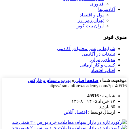
فناوری
آکادمی‌ها
پول و اقتصاد
تهران رمز ارز
ایران بیت کوین
منوی فوتر
شرایط بازنشر محتوا در آکادمی
تبلیغات در آکادمی
مدیای رمزارز
کسب و کار آرمانی
آفتاب اقتصاد
موقعیت شما :
صفحه اصلی
»
بورس، سهام و فارکس
https://iranianforexacademy.com/?p=49516
شناسه :
49516
۱۷ خرداد ۱۴۰۵ - ۱۳:۰۸
50 بازدید
ارسال توسط :
اقتصاد آنلاین