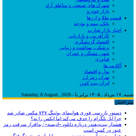
شهرک های صنعتی و مناطق آزاد
بازار خودرو
قیمت طلا و ارزها
بانک، بیمه و بودجه
اخبار بازار تجارت
کارآفرینی و بازاریابی
اقتصاد گردشگری
پزشکی، بهداشت و زیبایی
شهر، مسکن و عمران
فناوری
آکادمی‌ها
پول و اقتصاد
تهران رمز ارز
ایران بیت کوین
شنبه, ۱۷ مرداد , ۱۴۰۵ برابر با - Saturday, 8 August , 2026
تیتر اخبار:
دستور بازرسی فوری هواپیمای بوئینگ ۷۳۷ مکس صادر شد
چرا اپل تلگرام را حذف می‌کند اما ایکس را نه؟
هشدار بیت‌دیفندر درباره دانلود «ادیسه» / بدافزار سرقت رمز
عبور در کمین است
چطور بدون آسیب دیدن دوربین موبایل از خورشیدگرفتگی