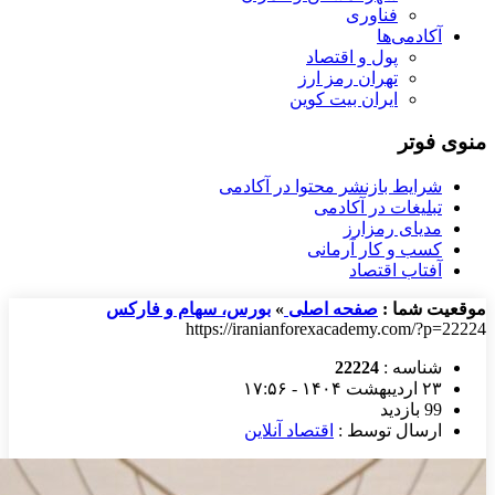
فناوری
آکادمی‌ها
پول و اقتصاد
تهران رمز ارز
ایران بیت کوین
منوی فوتر
شرایط بازنشر محتوا در آکادمی
تبلیغات در آکادمی
مدیای رمزارز
کسب و کار آرمانی
آفتاب اقتصاد
موقعیت شما :
صفحه اصلی
»
بورس، سهام و فارکس
https://iranianforexacademy.com/?p=22224
شناسه :
22224
۲۳ اردیبهشت ۱۴۰۴ - ۱۷:۵۶
99 بازدید
ارسال توسط :
اقتصاد آنلاین