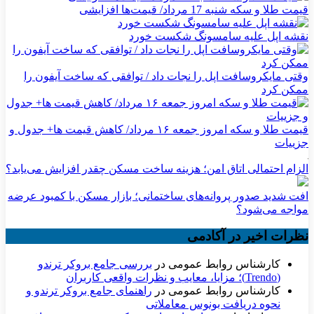
قیمت طلا و سکه شنبه 17 مرداد/ قیمت‌ها افزایشی
نقشه اپل علیه سامسونگ شکست خورد
وقتی مایکروسافت اپل را نجات داد / توافقی که ساخت آیفون را
ممکن کرد
قیمت طلا و سکه امروز جمعه ۱۶ مرداد/ کاهش قیمت ها+ جدول و
جزییات
الزام احتمالی اتاق امن؛ هزینه ساخت مسکن چقدر افزایش می‌یابد؟
افت شدید صدور پروانه‌های ساختمانی؛ بازار مسکن با کمبود عرضه
مواجه می‌شود؟
نظرات اخیر در آکادمی
کارشناس روابط عمومی
در
بررسی جامع بروکر ترندو
(Trendo)؛ مزایا، معایب و نظرات واقعی کاربران
کارشناس روابط عمومی
در
راهنمای جامع بروکر ترندو و
نحوه دریافت بونوس معاملاتی