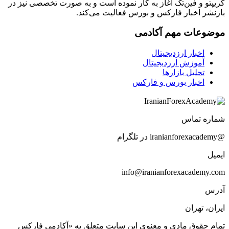
کریپتو و فین‌تک آغاز به کار نموده است و به صورت تخصصی نیز در
بازنشر اخبار فارکس و بورس فعالیت می‌کند.
موضوعات مهم آکادمی
اخبار ارزدیجیتال
آموزش ارزدیجیتال
تحلیل بازارها
اخبار بورس و فارکس
شماره تماس
@iranianforexacademy در تلگرام
ایمیل
info@iranianforexacademy.com
آدرس
ایران، تهران
تمام حقوق مادی و معنوی این سایت متعلق به «آکادمی فارکس