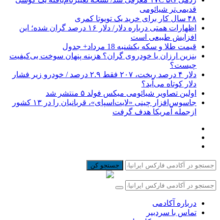
قدیمی‌تر شیائومی
۴۸ سال کار برای خرید یک تویوتا کمری
اظهارات همتی درباره دلار/ دلار ۱۶ درصد گران شده؛ این
افزایش طبیعی است
قیمت طلا و سکه یکشنبه 18 مرداد+ جدول
بنزین ارزان یا خودروی گران؟ هزینه پنهان سوخت بی‌کیفیت
چیست؟
دلار ۴ درصد ریخت، ۲۰۷ فقط ۲.۹ درصد / خودرو زیر فشار
دلار کوتاه می‌آید؟
اولین تصاویر شیائومی میکس فولد ۵ منتشر شد
جاسوس‌افزار چینی «لایت‌اسپای»، قربانیان را در ۱۳ کشور
ازجمله آمریکا هدف گرفت
جستجو کن
درباره آکادمی
تماس با سردبیر