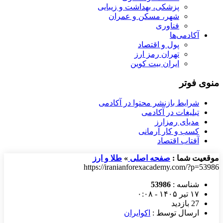
پزشکی، بهداشت و زیبایی
شهر، مسکن و عمران
فناوری
آکادمی‌ها
پول و اقتصاد
تهران رمز ارز
ایران بیت کوین
منوی فوتر
شرایط بازنشر محتوا در آکادمی
تبلیغات در آکادمی
مدیای رمزارز
کسب و کار آرمانی
آفتاب اقتصاد
موقعیت شما :
صفحه اصلی
»
طلا و ارز
https://iranianforexacademy.com/?p=53986
شناسه :
53986
۱۷ تیر ۱۴۰۵ - ۰:۰۸
27 بازدید
ارسال توسط :
اکوایران