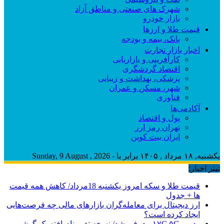
شهرک های صنعتی و مناطق آزاد
بازار خودرو
قیمت طلا و ارزها
بانک، بیمه و بودجه
اخبار بازار تجارت
کارآفرینی و بازاریابی
اقتصاد گردشگری
پزشکی، بهداشت و زیبایی
شهر، مسکن و عمران
فناوری
آکادمی‌ها
پول و اقتصاد
تهران رمز ارز
ایران بیت کوین
یکشنبه, ۱۸ مرداد , ۱۴۰۵ برابر با - Sunday, 9 August , 2026
تیتر اخبار:
قیمت طلا و سکه امروز یکشنبه 18مرداد/ کاهش همه قیمت
ها + جدول
ارز دیجیتال برای معامله‌گران بازارهای مالی چه فرصت‌هایی
ایجاد کرده است؟
ردمی ۱۷C ۵G معرفی شد/ نسخه تغییرنام‌یافته یک گوشی