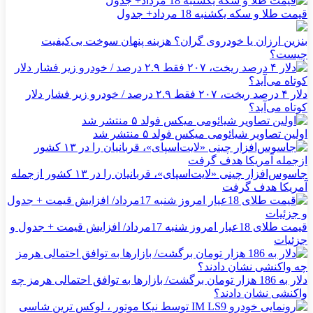
قیمت طلا و سکه یکشنبه 18 مرداد+ جدول
بنزین ارزان یا خودروی گران؟ هزینه پنهان سوخت بی‌کیفیت
چیست؟
دلار ۴ درصد ریخت، ۲۰۷ فقط ۲.۹ درصد / خودرو زیر فشار دلار
کوتاه می‌آید؟
اولین تصاویر شیائومی میکس فولد ۵ منتشر شد
جاسوس‌افزار چینی «لایت‌اسپای»، قربانیان را در ۱۳ کشور ازجمله
آمریکا هدف گرفت
قیمت طلای 18عیار امروز شنبه 17مرداد/ افزایش قیمت + جدول و
جزئیات
دلار به 186 هزار تومان برگشت/ بازارها به توافق احتمالی هرمز چه
واکنشی نشان دادند؟