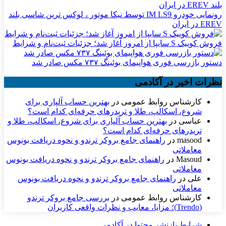
رونمایی خودرو IM LS9 توسط نیکا موتور ، لوکس ترین شاسی بلند
EREV در ایران
فروش کوییک S سایپا از امروز آغاز شد؛ جزئیات ثبت‌نام و شرایط
دستور بازرسی فوری هواپیمای بوئینگ ۷۳۷ مکس صادر شد
نظرات اخیر در آکادمی
کارشناس روابط عمومی
در
بهترین حساب آلپاری برای
شروع، اسکالپ، طلا و تریدرهای حرفه‌ای کدام است؟
عباسی
در
بهترین حساب آلپاری برای شروع، اسکالپ، طلا و
تریدرهای حرفه‌ای کدام است؟
masood
در
راهنمای جامع بروکر ترندو و نحوه دریافت بونوس
معاملاتی
Masoud
در
راهنمای جامع بروکر ترندو و نحوه دریافت بونوس
معاملاتی
علی
در
راهنمای جامع بروکر ترندو و نحوه دریافت بونوس
معاملاتی
کارشناس روابط عمومی
در
بررسی جامع بروکر ترندو
(Trendo)؛ مزایا، معایب و نظرات واقعی کاربران
شرایط بازنشر محتوا در آکادمی