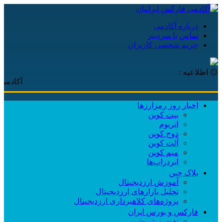
درباره آکادمی
تماس با سردبیر
حریم شخصی کاربران
۞ اطلاعیه :
آکادمی فارکس ا
اخبار روز رمزارزها
بیت کوین
اتریوم
دوج کوین
آلت کوین
میم کوین‌
ایردراپ‌ها
بلاک چین
آموزش ارزدیجیتال
تحلیل بازارهای ارزدیجیتال
پروژه‌های کلاهبرداری ارزدیجیتال
فارکس و بورس ایران
نفت و پتروشیمی