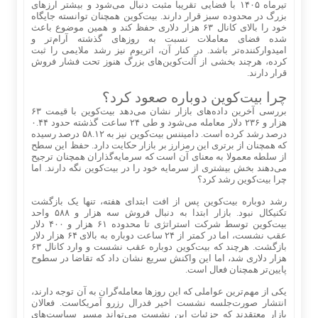
تیرماه ۱۴۰۵ با فضایی تقریبا مثبت دنبال می‌شود و بیشتر ارزهای
بزرگ در محدوده سبز قرار دارند. بیت‌کوین همچنان توانسته جایگاه
خود را بالای کانال ۶۳ هزار دلاری حفظ کند و همین موضوع باعث
شده فضای معاملات نسبت به روز‌های گذشته آرام‌تر و
امیدوارکننده‌تر باشد. در کنار آن، اتریوم نیز رشد ملایمی را ثبت
کرده، هرچند بخشی از آلت‌کوین‌های بزرگ هنوز تحت فشار فروش
قرار دارند.
چرا بیت‌کوین دوباره صعود کرد؟
بررسی آخرین داده‌های بازار نشان می‌دهد بیت‌کوین با قیمت ۶۳
هزار و ۲۳۶ دلار معامله می‌شود و طی ۲۴ ساعت گذشته حدود ۰.۴۴
درصد رشد کرده است. دامیننس بیت‌کوین نیز به ۵۸.۱۲ درصد رسیده
که همچنان از برتری این رمزارز بر بازار حکایت دارد. حفظ این سطح
از سلطه معمولا به معنای آن است که سرمایه‌گذاران همچنان ترجیح
می‌دهند بخش بیشتری از سرمایه خود را در بیت‌کوین نگه دارند. اما
چرا بیت‌کوین رشد کرد؟
رشد دوباره بیت‌کوین پس از افت ابتدای هفته، تنها یک بازگشت
تکنیکال نبود. بازار ابتدا به دنبال فروش سه هزار و ۵۸۸ واحد
بیت‌کوین توسط شرکت استراتژی تا محدوده ۶۱ هزار و ۴۰۰ دلار
عقب نشست، اما در کمتر از ۲۴ ساعت دوباره به بالای ۶۴ هزار دلار
بازگشت. هرچند که بیت‌کوین دوباره عقب نشست و وارد کانال ۶۳
هزار دلاری شد، اما این واکنش سریع نشان داد که تقاضا در سطوح
پایین‌تر همچنان فعال است.
یکی از مهم‌ترین عواملی که این روزها معامله‌گران به آن توجه دارند،
انتشار صورت‌جلسه نشست اخیر فدرال رزرو آمریکاست. فعالان
بازار معتقدند که جزئیات این نشست می‌تواند مسیر سیاست‌های