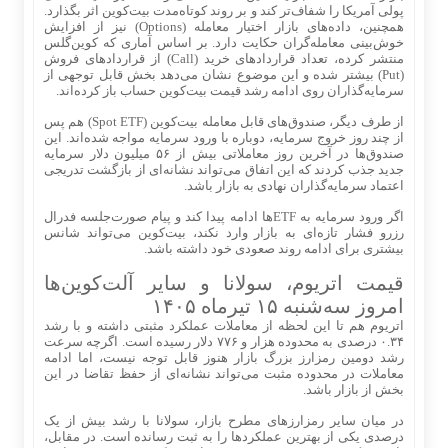
پولی آمریکا را شفاف‌تر کند و بر روند کوتاه‌مدت بیت‌کوین اثر بگذارد.
همچنین، داده‌های بازار اختیار معامله (Options) نیز از افزایش
خوش‌بینی معامله‌گران حکایت دارد. بر اساس آماری که کوین‌گلس
منتشر کرده، تعداد قراردادهای خرید (Call) از قراردادهای فروش
(Put) بیشتر شده و این موضوع نشان می‌دهد بخش قابل توجهی از
سرمایه‌گذاران روی ادامه رشد قیمت بیت‌کوین حساب باز کرده‌اند.
از طرف دیگر، صندوق‌های قابل معامله بیت‌کوین (Spot ETF) هم پس
از چند روز خروج سرمایه، دوباره با ورود سرمایه مواجه شده‌اند. این
صندوق‌ها در آخرین روز معاملاتی بیش از ۵۶ میلیون دلار سرمایه
جدید جذب کردند که این اتفاق می‌تواند نشانه‌ای از بازگشت تدریجی
اعتماد سرمایه‌گذاران نهادی به بازار باشد.
اگر ورود سرمایه به ETFها ادامه پیدا کند و پیام صورت‌جلسه فدرال
رزرو فشار تازه‌ای به بازار وارد نکند، بیت‌کوین می‌تواند شانس
بیشتری برای ادامه روند صعودی خود داشته باشد.
قیمت اتریوم، سولانا و سایر آلت‌کوین‌ها
امروز سه‌شنبه ۱۵ تیرماه ۱۴۰۵
اتریوم هم تا این لحظه از معاملات عملکرد مثبتی داشته و با رشد
۰.۳۴ درصدی به محدوده هزار و ۷۷۶ دلار رسیده است. اگرچه سرعت
رشد دومین رمزارز بزرگ بازار هنوز قابل توجه نیست، اما ادامه
معاملات در محدوده مثبت می‌تواند نشانه‌ای از حفظ تقاضا در این
بخش از بازار باشد.
در میان سایر رمزارزهای مطرح بازار، سولانا با رشد بیش از یک
درصدی یکی از بهترین عملکردها را به ثبت رسانده است. در مقابل،