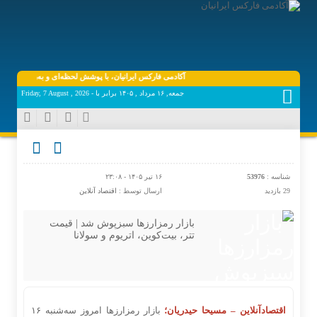
آکادمی فارکس ایرانیان، با پوشش لحظه‌ای و به‌روز اخبار روز اق
جمعه, ۱۶ مرداد , ۱۴۰۵ برابر با - Friday, 7 August , 2026
شناسه :
53976
۱۶ تیر ۱۴۰۵ - ۲۳:۰۸
29 بازدید
ارسال توسط :
اقتصاد آنلاین
بازار رمزارزها سبزپوش شد | قیمت
تتر، بیت‌کوین، اتریوم و سولانا
اقتصادآنلاین – مسیحا حیدریان؛
بازار رمزارزها امروز سه‌شنبه ۱۶