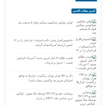
آخرین مقالات آکادمی
اولین تصاویر شیائومی میکس فولد ۵ منتشر شد
جاسوس‌افزار چینی «لایت‌اسپای»، قربانیان را در ۱۳
کشور ازجمله آمریکا هدف گرفت
قیمت طلای 18عیار امروز شنبه 17مرداد/ افزایش
قیمت + جدول و جزئیات
دلار به 186 هزار تومان برگشت/ بازارها به توافق
احتمالی هرمز چه واکنشی نشان دادند؟
رونمایی خودرو IM LS9 توسط نیکا موتور ، لوکس
ترین شاسی بلند EREV در ایران