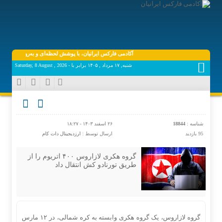
آکادمی فارکس ایرانیان، با پوشش لحظه‌ای و به‌روز اخبار روز اقتص
شنبه, ۱۷ مرداد , ۱۴۰۵ برابر با - Saturday, 8 August , 2026
شناسه :
18844
۲۶ اسفند ۱۴۰۳ - ۱۸:۲۷
95 بازدید
ارسال توسط :
ارزدیجیتال دات کام
گروه هکری لازاروس ۴۰۰ اتریوم را از
طریق تورنادو کش انتقال داد
گروه لازاروس، یک گروه هکری وابسته به کره شمالی، در ۱۲ مارس