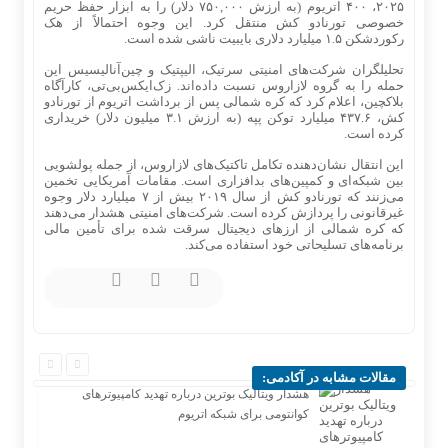
۲۰۲۵، ۴۰۰ اتریوم (به ارزش ۷۵۰,۰۰۰ دلار) را به ابزار حفظ حریم
خصوصی تورنادو کش منتقل کرد. این وجوه احتمالاً از هک
رکوردشکن ۱.۵ میلیارد دلاری بایبیت ناشی شده است.
تحلیلگران شرکت‌های امنیتی سرتیک، الیپتیک و چین‌آنالیسیس این
حمله را به گروه لازاروس نسبت داده‌اند. زک‌ایکس‌بی‌تی، کارآگاه
بلاکچین، اعلام کرد که کره شمالی پس از برداشت اتریوم از تورنادو
کش، ۴۳۷.۶ میلیارد توکن پپه (به ارزش ۳.۱ میلیون دلار) خریداری
کرده است.
این انتقال نشان‌دهنده تکامل تاکتیک‌های لازاروس، از جمله پولشویی
بین شبکه‌ای و کمپین‌های بدافزاری است. مقامات آمریکایی تخمین
می‌زنند که تورنادو کش از سال ۲۰۱۹ بیش از ۷ میلیارد دلار وجوه
غیرقانونی را پردازش کرده است. شرکت‌های امنیتی هشدار می‌دهند
که کره شمالی از ارزهای دیجیتال سرقت شده برای تأمین مالی
برنامه‌های تسلیحاتی خود استفاده می‌کند.
مقالات مشابه در آکادمی:
هشدار ویتالیک بوترین درباره تهدید کامپیوترهای
کوانتومی برای شبکه اتریوم