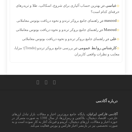
عباسی
در
بهترین حساب آلپاری برای شروع، اسکالپ، طلا و تریدرهای
حرفه‌ای کدام است؟
masood
در
راهنمای جامع بروکر ترندو و نحوه دریافت بونوس معاملاتی
Masoud
در
راهنمای جامع بروکر ترندو و نحوه دریافت بونوس معاملاتی
علی
در
راهنمای جامع بروکر ترندو و نحوه دریافت بونوس معاملاتی
کارشناس روابط عمومی
در
بررسی جامع بروکر ترندو (Trendo)؛ مزایا،
معایب و نظرات واقعی کاربران
درباره آکادمی
آکادمی فارکس ایرانیان
، پایگاه جامع بروزترین اخبار و مقالات بازار تبادل ارزهای
خارجی، اقتصاد دیجیتال، بلاکچین و رمزارزها، از سال 1398 به صورت متمرکز در
حوزه اخبار و مقالات، ارزهای‌ دیجیتال، کریپتو و فین‌تک آغاز به کار نموده است و به
صورت تخصصی نیز در بازنشر اخبار فارکس و بورس فعالیت می‌کند.