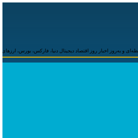
وز اخبار روز اقتصاد دیجیتال دنیا، فارکس، بورس، ارزهای دیجیتال همر