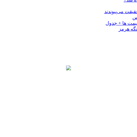
کس
نگه هرمز