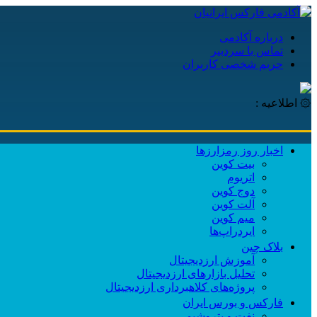
درباره آکادمی
تماس با سردبیر
حریم شخصی کاربران
۞ اطلاعیه :
اخبار روز رمزارزها
بیت کوین
اتریوم
دوج کوین
آلت کوین
میم کوین‌
ایردراپ‌ها
بلاک چین
آموزش ارزدیجیتال
تحلیل بازارهای ارزدیجیتال
پروژه‌های کلاهبرداری ارزدیجیتال
فارکس و بورس ایران
نفت و پتروشیمی