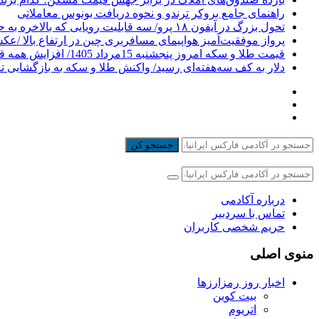
راهنمای جامع بروکر ترندو و نحوه دریافت بونوس معاملاتی
تحول بزرگ در آیفون ۱۸ پرو/ سه قابلیت رویایی که بالاخره به حقیقت می‌پیوندند
پرواز موفقیت‌آمیز هواپیمای مسافربری چین در ارتفاع بالا /ع
قیمت طلا و سکه امروز پنجشنبه 15مرداد 1405/ افزایش همه قیمت ها + جدول
دلار به کف سه‌هفته‌ای رسید/ واکنش طلا و سکه به بازگشایی ت
جستجو کن
درباره آکادمی
تماس با سردبیر
حریم شخصی کاربران
منوی اصلی
اخبار روز رمزارزها
بیت کوین
اتریوم