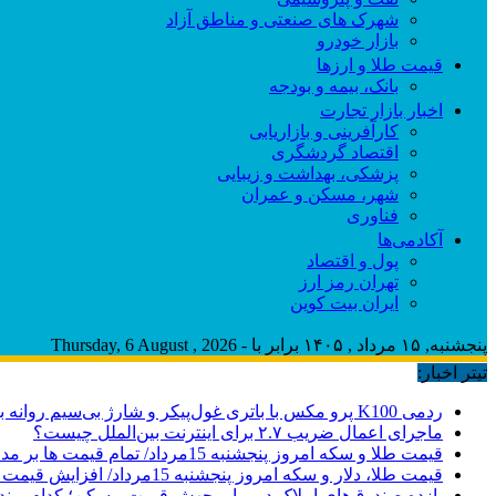
شهرک های صنعتی و مناطق آزاد
بازار خودرو
قیمت طلا و ارزها
بانک، بیمه و بودجه
اخبار بازار تجارت
کارآفرینی و بازاریابی
اقتصاد گردشگری
پزشکی، بهداشت و زیبایی
شهر، مسکن و عمران
فناوری
آکادمی‌ها
پول و اقتصاد
تهران رمز ارز
ایران بیت کوین
پنجشنبه, ۱۵ مرداد , ۱۴۰۵ برابر با - Thursday, 6 August , 2026
تیتر اخبار:
ردمی K100 پرو مکس با باتری غول‌پیکر و شارژ بی‌سیم روانه بازار می‌شود
ماجرای اعمال ضریب ۲.۷ برای اینترنت بین‌الملل چیست؟
قیمت طلا و سکه امروز پنجشنبه 15مرداد/ تمام قیمت ها بر مدار افزایش + جدول
قیمت طلا، دلار و سکه امروز پنجشنبه 15مرداد/ افزایش قیمت ها + جدول
بازده صندوق‌های املاک در برابر جهش قیمت مسکن؛ کدام برند