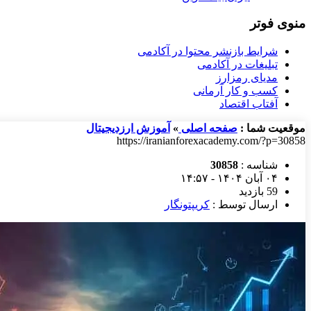
منوی فوتر
شرایط بازنشر محتوا در آکادمی
تبلیغات در آکادمی
مدیای رمزارز
کسب و کار آرمانی
آفتاب اقتصاد
موقعیت شما :
صفحه اصلی
»
آموزش ارزدیجیتال
https://iranianforexacademy.com/?p=30858
شناسه :
30858
۰۴ آبان ۱۴۰۴ - ۱۴:۵۷
59 بازدید
ارسال توسط :
کریپتونگار