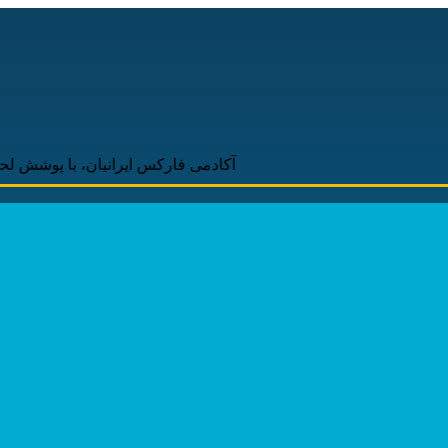
آکادمی فارکس ایرانیان، با پوشش لحظه‌ای و به‌ر