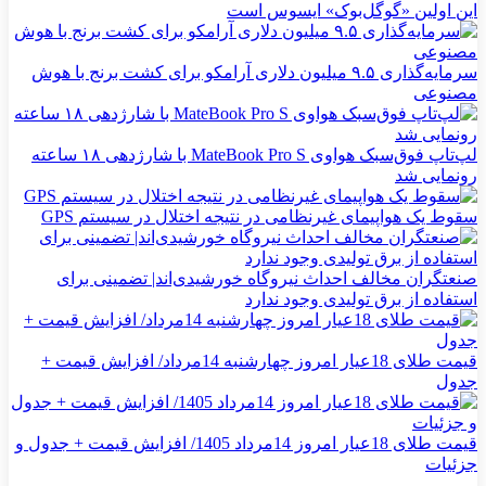
این اولین «گوگل‌بوک» ایسوس است
سرمایه‌گذاری ۹.۵ میلیون دلاری آرامکو برای کشت برنج با هوش
مصنوعی
لپ‌تاپ فوق‌سبک هواوی MateBook Pro S با شارژدهی ۱۸ ساعته
رونمایی شد
سقوط یک هواپیمای غیرنظامی در نتیجه اختلال در سیستم‌ GPS
صنعتگران مخالف احداث نیروگاه خورشیدی‌اند| تضمینی برای
استفاده از برق تولیدی وجود ندارد
قیمت طلای 18عیار امروز چهارشنبه 14مرداد/ افزایش قیمت +
جدول
قیمت طلای 18عیار امروز 14مرداد 1405/ افزایش قیمت + جدول و
جزئیات