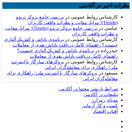
نظرات اخیر در آکادمی
کارشناس روابط عمومی
در
بررسی جامع بروکر ترندو
(Trendo)؛ مزایا، معایب و نظرات واقعی کاربران
عباسی
در
بررسی جامع بروکر ترندو (Trendo)؛ مزایا، معایب
و نظرات واقعی کاربران
کارشناس روابط عمومی
در
برنامه‌ی پاداش و کش‌بک آلپاری
چیست؟ راهنمای کامل دریافت پاداش نقدی از معاملات
حیدرزاده
در
برنامه‌ی پاداش و کش‌بک آلپاری چیست؟
راهنمای کامل دریافت پاداش نقدی از معاملات
کارشناس روابط عمومی
در
بروکرهای سازگار با اینترنت
ملی؛ راهکاری برای معامله‌گران ایرانی
مسعود
در
بروکرهای سازگار با اینترنت ملی؛ راهکاری برای
معامله‌گران ایرانی
شرایط بازنشر محتوا در آکادمی
تبلیغات در آکادمی
مدیای رمزارز
کسب و کار آرمانی
آفتاب اقتصاد