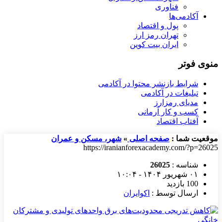
فناوری
آکادمی‌ها
پول و اقتصاد
تهران رمز ارز
ایران بیت کوین
منوی فوتر
شرایط بازنشر محتوا در آکادمی
تبلیغات در آکادمی
مدیای رمزارز
کسب و کار آرمانی
آفتاب اقتصاد
موقعیت شما :
صفحه اصلی
»
شهر، مسکن و عمران
https://iranianforexacademy.com/?p=26025
شناسه :
26025
۰۱ شهریور ۱۴۰۴ - ۱۰:۰۴
100 بازدید
ارسال توسط :
اکوایران