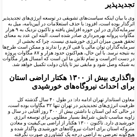
تجدیدپذیر
وی با بیان اینکه سیاست‌های تشویقی در توسعه انرژی‌های تجدیدپذیر
اثرگذار بوده است، افزود: با حذف استعلامات در آیین‌نامه، میل به
سرمایه‌گذاری در این حوزه افزایش یافته و تاکنون نزدیک به ۹ هزار
مگاوات پروانه بهره‌برداری صادر شده است. البته این عدد به معنای
تحقق همین میزان انرژی خورشیدی نیست، چرا که بخشی از
سرمایه‌گذاران توان مالی یا فنی لازم را ندارند و ممکن است طرح‌ها
به نتیجه نرسد. با این حال، هم‌اکنون حدود هزار و ۸۷ مگاوات پروژه
در دست اجراست و تمام تلاش ما این است که امسال هزار مگاوات
به شبکه وصل شود و مابقی نیز تا پایان دولت تکمیل خواهد شد.
واگذاری بیش از ۱۳۰۰ هکتار اراضی استان
برای احداث نیروگاه‌های خورشیدی
معاون استاندار تهران ادامه داد: در طول ۴۰ سال گذشته کل
ظرفیت انرژی‌های تجدیدپذیر در تهران تنها ۳۲ مگاوات بوده است،
در حالی که این استان با داشتن بیش از ۳۰۰ روز آفتابی در سال و
زاویه مناسب تابش، شرایط بسیار مطلوبی برای توسعه انرژی
خورشیدی دارد. تاکنون ۱۳۰۰ هکتار از اراضی بی‌کیفیت و معادن
متروکه استان برای احداث نیروگاه‌های خورشیدی واگذار شده و
هیچ‌گونه تعرضی به اراضی درجه یک کشاورزی صورت نگرفته