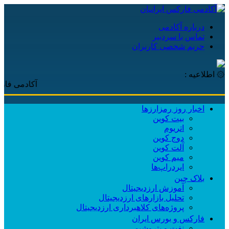
درباره آکادمی
تماس با سردبیر
حریم شخصی کاربران
۞ اطلاعیه :
آکادمی فارکس ایر
اخبار روز رمزارزها
بیت کوین
اتریوم
دوج کوین
آلت کوین
میم کوین‌
ایردراپ‌ها
بلاک چین
آموزش ارزدیجیتال
تحلیل بازارهای ارزدیجیتال
پروژه‌های کلاهبرداری ارزدیجیتال
فارکس و بورس ایران
نفت و پتروشیمی