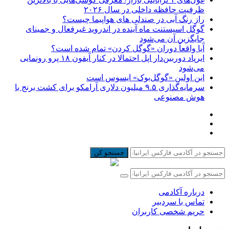
ظرفیت حافظه داخلی در سال ۲۰۲۶
راز رنگ آبی در صندلی های هواپیما چیست؟
گوگل اسیستنت ماه آینده در اندروید غیرفعال و جمینای
جایگزین آن می‌شود
آیا واقعاً دوران «گوگل کردن» تمام شده است؟
ایرپاد دوربین‌دار اپل احتمالا در کنار آیفون ۱۸ پرو رونمایی
می‌شود
این اولین «گوگل‌بوک» ایسوس است
سرمایه‌گذاری ۹.۵ میلیون دلاری آرامکو برای کشت برنج با
هوش مصنوعی
جستجو کن
درباره آکادمی
تماس با سردبیر
حریم شخصی کاربران