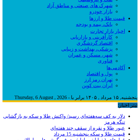
شهرک های صنعتی و مناطق آزاد
بازار خودرو
قیمت طلا و ارزها
بانک، بیمه و بودجه
اخبار بازار تجارت
کارآفرینی و بازاریابی
اقتصاد گردشگری
پزشکی، بهداشت و زیبایی
شهر، مسکن و عمران
فناوری
آکادمی‌ها
پول و اقتصاد
تهران رمز ارز
ایران بیت کوین
پنجشنبه, ۱۵ مرداد , ۱۴۰۵ برابر با - Thursday, 6 August , 2026
تیتر اخبار:
دلار به کف سه‌هفته‌ای رسید/ واکنش طلا و سکه به بازگشایی
تنگه هرمز
عبور طلا و نقره از سقف چند هفته‌ای
قیمت طلا و سکه پنجشنبه 15 مرداد
غول‌های ۱ ترابایتی بازار/ معرفی گوشی‌هایی با بالاترین