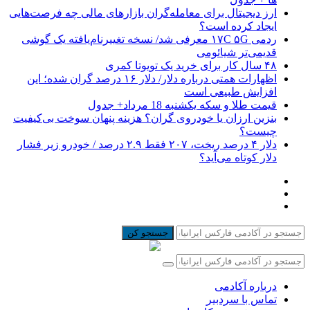
ارز دیجیتال برای معامله‌گران بازارهای مالی چه فرصت‌هایی
ایجاد کرده است؟
ردمی ۱۷C ۵G معرفی شد/ نسخه تغییرنام‌یافته یک گوشی
قدیمی‌تر شیائومی
۴۸ سال کار برای خرید یک تویوتا کمری
اظهارات همتی درباره دلار/ دلار ۱۶ درصد گران شده؛ این
افزایش طبیعی است
قیمت طلا و سکه یکشنبه 18 مرداد+ جدول
بنزین ارزان یا خودروی گران؟ هزینه پنهان سوخت بی‌کیفیت
چیست؟
دلار ۴ درصد ریخت، ۲۰۷ فقط ۲.۹ درصد / خودرو زیر فشار
دلار کوتاه می‌آید؟
جستجو کن
درباره آکادمی
تماس با سردبیر