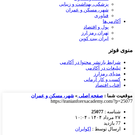
پزشکی، بهداشت و زیبایی
شهر، مسکن و عمران
فناوری
آکادمی‌ها
پول و اقتصاد
تهران رمز ارز
ایران بیت کوین
منوی فوتر
شرایط بازنشر محتوا در آکادمی
تبلیغات در آکادمی
مدیای رمزارز
کسب و کار آرمانی
آفتاب اقتصاد
موقعیت شما :
صفحه اصلی
»
شهر، مسکن و عمران
https://iranianforexacademy.com/?p=25077
شناسه :
25077
۲۷ مرداد ۱۴۰۴ - ۱۰:۰۴
77 بازدید
ارسال توسط :
اکوایران