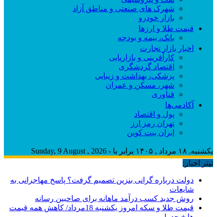
شهرک های صنعتی و مناطق آزاد
بازار خودرو
قیمت طلا و ارزها
بانک، بیمه و بودجه
اخبار بازار تجارت
کارآفرینی و بازاریابی
اقتصاد گردشگری
پزشکی، بهداشت و زیبایی
شهر، مسکن و عمران
فناوری
آکادمی‌ها
پول و اقتصاد
تهران رمز ارز
ایران بیت کوین
یکشنبه, ۱۸ مرداد , ۱۴۰۵ برابر با - Sunday, 9 August , 2026
تیتر اخبار:
دولت درباره گرانی بنزین تصمیم گرفت؟ پاسخ مهاجرانی به
شایعات
روش جدید کسب درآمد ماهانه برای صاحبین رسانه
قیمت طلا و سکه امروز یکشنبه 18مرداد/ کاهش همه قیمت
ها + جدول