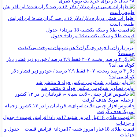
۴۸ سال کار برای خرید یک تویوتا کمری
اظهارات همتی درباره دلار/ دلار ۱۶ درصد گران شده؛ این افزایش
طبیعی است
قیمت طلا و سکه یکشنبه 18 مرداد+ جدول
بنزین ارزان یا خودروی گران؟ هزینه پنهان سوخت بی‌کیفیت
چیست؟
دلار ۴ درصد ریخت، ۲۰۷ فقط ۲.۹ درصد / خودرو زیر فشار دلار
کوتاه می‌آید؟
اولین تصاویر شیائومی میکس فولد ۵ منتشر شد
جاسوس‌افزار چینی «لایت‌اسپای»، قربانیان را در ۱۳ کشور ازجمله
آمریکا هدف گرفت
قیمت طلای 18عیار امروز شنبه 17مرداد/ افزایش قیمت + جدول و
جزئیات