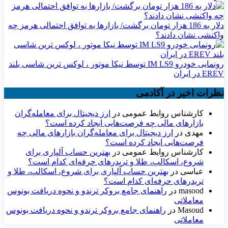
دلار به 186 هزار تومان برگشت/ بازارها به توافق احتمالی هرمز چه
واکنشی نشان دادند؟
رونمایی خودرو IM LS9 توسط نیکا موتور ، لوکس ترین شاسی بلند
EREV در ایران
نظرات اخیر در آکادمی
کارشناس روابط عمومی
در
ارز دیجیتال برای معامله‌گران
بازارهای مالی چه فرصت‌هایی ایجاد کرده است؟
مهدی
در
ارز دیجیتال برای معامله‌گران بازارهای مالی چه
فرصت‌هایی ایجاد کرده است؟
کارشناس روابط عمومی
در
بهترین حساب آلپاری برای
شروع، اسکالپ، طلا و تریدرهای حرفه‌ای کدام است؟
عباسی
در
بهترین حساب آلپاری برای شروع، اسکالپ، طلا و
تریدرهای حرفه‌ای کدام است؟
masood
در
راهنمای جامع بروکر ترندو و نحوه دریافت بونوس
معاملاتی
Masoud
در
راهنمای جامع بروکر ترندو و نحوه دریافت بونوس
معاملاتی