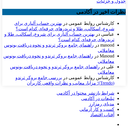
جدول و جزئیات
نظرات اخیر در آکادمی
کارشناس روابط عمومی
در
بهترین حساب آلپاری برای
شروع، اسکالپ، طلا و تریدرهای حرفه‌ای کدام است؟
عباسی
در
بهترین حساب آلپاری برای شروع، اسکالپ، طلا و
تریدرهای حرفه‌ای کدام است؟
masood
در
راهنمای جامع بروکر ترندو و نحوه دریافت بونوس
معاملاتی
Masoud
در
راهنمای جامع بروکر ترندو و نحوه دریافت بونوس
معاملاتی
علی
در
راهنمای جامع بروکر ترندو و نحوه دریافت بونوس
معاملاتی
کارشناس روابط عمومی
در
بررسی جامع بروکر ترندو
(Trendo)؛ مزایا، معایب و نظرات واقعی کاربران
شرایط بازنشر محتوا در آکادمی
تبلیغات در آکادمی
مدیای رمزارز
کسب و کار آرمانی
آفتاب اقتصاد