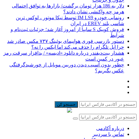
دلار به 186 هزار تومان برگشت/ بازارها به توافق احتمالی
هرمز چه واکنشی نشان دادند؟
رونمایی خودرو IM LS9 توسط نیکا موتور ، لوکس ترین
شاسی بلند EREV در ایران
فروش کوییک S سایپا از امروز آغاز شد؛ جزئیات ثبت‌نام و
شرایط
دستور بازرسی فوری هواپیمای بوئینگ ۷۳۷ مکس صادر شد
چرا اپل تلگرام را حذف می‌کند اما ایکس را نه؟
هشدار بیت‌دیفندر درباره دانلود «ادیسه» / بدافزار سرقت رمز
عبور در کمین است
چطور بدون آسیب دیدن دوربین موبایل از خورشیدگرفتگی
عکس بگیریم؟
جستجو کن
درباره آکادمی
تماس با سردبیر