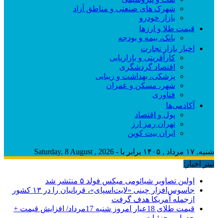
شهرک های صنعتی و مناطق آزاد
بازار خودرو
قیمت طلا و ارزها
بانک، بیمه و بودجه
اخبار بازار تجارت
کارآفرینی و بازاریابی
اقتصاد گردشگری
پزشکی، بهداشت و زیبایی
شهر، مسکن و عمران
فناوری
آکادمی‌ها
پول و اقتصاد
تهران رمز ارز
ایران بیت کوین
شنبه, ۱۷ مرداد , ۱۴۰۵ برابر با - Saturday, 8 August , 2026
تیتر اخبار:
اولین تصاویر شیائومی میکس فولد ۵ منتشر شد
جاسوس‌افزار چینی «لایت‌اسپای»، قربانیان را در ۱۳ کشور
ازجمله آمریکا هدف گرفت
قیمت طلای 18عیار امروز شنبه 17مرداد/ افزایش قیمت +
جدول و جزئیات