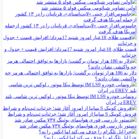
اولین تصاویر شیائومی میکس فولد ۵ منتشر شد
جاسوس‌افزار چینی «لایت‌اسپای»، قربانیان را در ۱۳ کشور ازجمله
آمریکا هدف گرفت
قیمت طلای 18عیار امروز شنبه 17مرداد/ افزایش قیمت + جدول و
جزئیات
دلار به 186 هزار تومان برگشت/ بازارها به توافق احتمالی هرمز چه
واکنشی نشان دادند؟
رونمایی خودرو IM LS9 توسط نیکا موتور ، لوکس ترین شاسی بلند
EREV در ایران
فروش کوییک S سایپا از امروز آغاز شد؛ جزئیات ثبت‌نام و شرایط
دستور بازرسی فوری هواپیمای بوئینگ ۷۳۷ مکس صادر شد
چرا اپل تلگرام را حذف می‌کند اما ایکس را نه؟