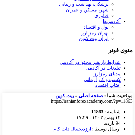
پزشکی، بهداشت و زیبایی
شهر، مسکن و عمران
فناوری
آکادمی‌ها
پول و اقتصاد
تهران رمز ارز
ایران بیت کوین
منوی فوتر
شرایط بازنشر محتوا در آکادمی
تبلیغات در آکادمی
مدیای رمزارز
کسب و کار آرمانی
آفتاب اقتصاد
موقعیت شما :
صفحه اصلی
»
بیت کوین
https://iranianforexacademy.com/?p=11863
شناسه :
11863
۱۲ بهمن ۱۴۰۳ - ۱۷:۴۹
94 بازدید
ارسال توسط :
ارزدیجیتال دات کام