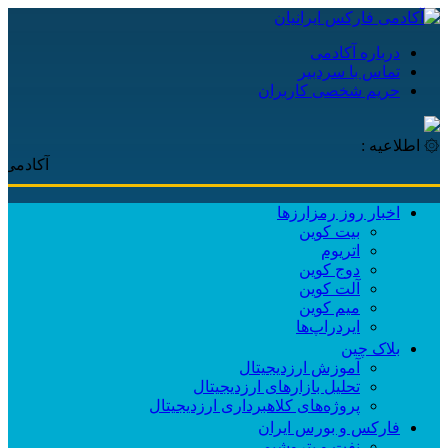
درباره آکادمی
تماس با سردبیر
حریم شخصی کاربران
۞ اطلاعیه :
آکادمی فارکس 
اخبار روز رمزارزها
بیت کوین
اتریوم
دوج کوین
آلت کوین
میم کوین‌
ایردراپ‌ها
بلاک چین
آموزش ارزدیجیتال
تحلیل بازارهای ارزدیجیتال
پروژه‌های کلاهبرداری ارزدیجیتال
فارکس و بورس ایران
نفت و پتروشیمی