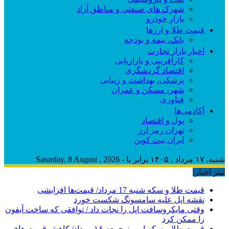
شهرک های صنعتی و مناطق آزاد
بازار خودرو
قیمت طلا و ارزها
بانک، بیمه و بودجه
اخبار بازار تجارت
کارآفرینی و بازاریابی
اقتصاد گردشگری
پزشکی، بهداشت و زیبایی
شهر، مسکن و عمران
فناوری
آکادمی‌ها
پول و اقتصاد
تهران رمز ارز
ایران بیت کوین
شنبه, ۱۷ مرداد , ۱۴۰۵ برابر با - Saturday, 8 August , 2026
تیتر اخبار:
قیمت طلا و سکه شنبه 17 مرداد/ قیمت‌ها افزایشی
نقشه اپل علیه سامسونگ شکست خورد
وقتی مایکروسافت اپل را نجات داد / توافقی که ساخت آیفون
را ممکن کرد
قیمت طلا و سکه امروز جمعه ۱۶ مرداد/ کاهش قیمت ها+