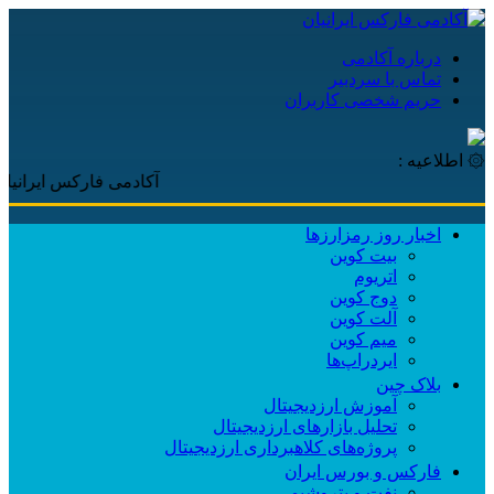
درباره آکادمی
تماس با سردبیر
حریم شخصی کاربران
۞ اطلاعیه :
آکادمی فارکس ایرانیان، با پوشش لح
اخبار روز رمزارزها
بیت کوین
اتریوم
دوج کوین
آلت کوین
میم کوین‌
ایردراپ‌ها
بلاک چین
آموزش ارزدیجیتال
تحلیل بازارهای ارزدیجیتال
پروژه‌های کلاهبرداری ارزدیجیتال
فارکس و بورس ایران
نفت و پتروشیمی