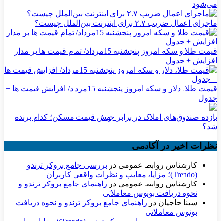
می‌شود
ماجرای اعمال ضریب ۲.۷ برای اینترنت بین‌الملل چیست؟
قیمت طلا و سکه امروز پنجشنبه 15مرداد/ تمام قیمت ها بر مدار
افزایش + جدول
قیمت طلا، دلار و سکه امروز پنجشنبه 15مرداد/ افزایش قیمت ها +
جدول
بازده صندوق‌های املاک در برابر جهش قیمت مسکن؛ کدام برنده
شد؟
نظرات اخیر در آکادمی
کارشناس روابط عمومی
در
بررسی جامع بروکر ترندو
(Trendo)؛ مزایا، معایب و نظرات واقعی کاربران
کارشناس روابط عمومی
در
راهنمای جامع بروکر ترندو و
نحوه دریافت بونوس معاملاتی
سینا حاجیان
در
راهنمای جامع بروکر ترندو و نحوه دریافت
بونوس معاملاتی