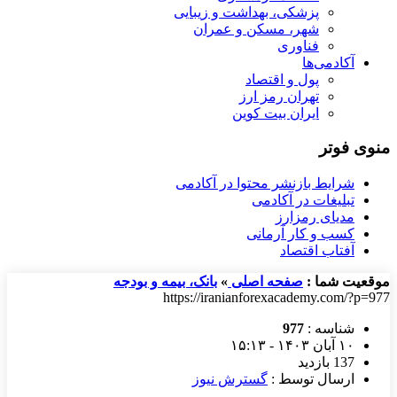
پزشکی، بهداشت و زیبایی
شهر، مسکن و عمران
فناوری
آکادمی‌ها
پول و اقتصاد
تهران رمز ارز
ایران بیت کوین
منوی فوتر
شرایط بازنشر محتوا در آکادمی
تبلیغات در آکادمی
مدیای رمزارز
کسب و کار آرمانی
آفتاب اقتصاد
موقعیت شما :
صفحه اصلی
»
بانک، بیمه و بودجه
https://iranianforexacademy.com/?p=977
شناسه :
977
۱۰ آبان ۱۴۰۳ - ۱۵:۱۳
137 بازدید
ارسال توسط :
گسترش نیوز