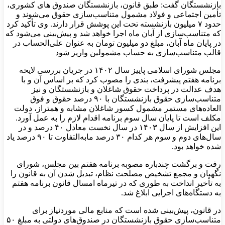
بازنشستگان گفت: طبق قانون، بازنشستگان صندوق‌ های کشوری،
تأمین اجتماعی و فولاد مشمول متناسب‌سازی حقوق می‌شوند و
حدود ۷ میلیون بازنشسته تحت این پوشش قرار دارند. وی تأکید کرد
که متناسب‌سازی از آبان‌ ماه اجرا خواهد شد و پیش‌بینی می‌شود که
در پایان ماه آبان، مبلغ دو میلیون تومان به عنوان علی‌الحساب در
قالب متناسب‌سازی به حساب مشمولین واریز شود
مجلس شورای اسلامی پاییز سال ۱۴۰۲ در جریان بررسی لایحه
برنامه هفتم پیشرفت، بندی را مصوب کرد که بر اساس آن و با
هدف عدالت در پرداخت حقوق شاغلان و بازنشستگان و نیز
متناسب‌سازی حقوق بازنشستگان با ۹۰ درصد حقوق و فوق
العاده‌های مستمر مشمول کسور شاغلان مشابه و همتراز، دولت
مکلف است تا پایان سال سوم برنامه اقدام لازم را به عمل آورد.
این افزایش از سال ۱۴۰۳ در سال نخست معادل ۴۰ درصد و در
سال‌های دوم و سوم هر کدام ۳۰ درصد مابه‌التفاوت تا ۹۰ درصد یاد
شده خواهد بود.
رفت و برگشت چندباره مصوبه برنامه هفتم بین مجلس، شورای
نگهبان و مجمع تشخیص مصلحت نظام، تبدیل شدن آن به قانون را
به تأخیر انداخت به طوری که در تیرماه امسال قانون برنامه هفتم
به دستگاه‌های اجرایی ابلاغ شد.
در قانون، پیش‌بینی شده است که منابع مالی موردنیاز برای
متناسب‌سازی حقوق بازنشستگان در صندوق‌های دولتی به مبلغ ۵۰