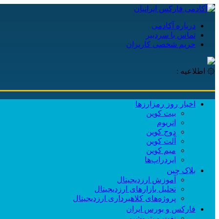
درباره آکادمی
تماس با سردبیر
حریم شخصی کاربران
۞ اطلاعیه :
اخبار روز رمزارزها
بیت کوین
اتریوم
دوج کوین
آلت کوین
میم کوین‌
ایردراپ‌ها
بلاک چین
آموزش ارزدیجیتال
تحلیل بازارهای ارزدیجیتال
پروژه‌های کلاهبرداری ارزدیجیتال
فارکس و بورس ایران
نفت و پتروشیمی