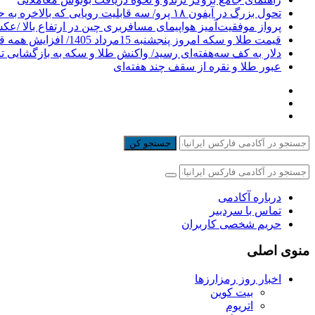
تحول بزرگ در آیفون ۱۸ پرو/ سه قابلیت رویایی که بالاخره به حقیقت می‌پیوندند
پرواز موفقیت‌آمیز هواپیمای مسافربری چین در ارتفاع بالا /ع
قیمت طلا و سکه امروز پنجشنبه 15مرداد 1405/ افزایش همه قیمت ها + جدول
دلار به کف سه‌هفته‌ای رسید/ واکنش طلا و سکه به بازگشایی ت
عبور طلا و نقره از سقف چند هفته‌ای
جستجو کن
درباره آکادمی
تماس با سردبیر
حریم شخصی کاربران
منوی اصلی
اخبار روز رمزارزها
بیت کوین
اتریوم