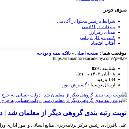
منوی فوتر
شرایط بازنشر محتوا در آکادمی
تبلیغات در آکادمی
مدیای رمزارز
کسب و کار آرمانی
آفتاب اقتصاد
موقعیت شما :
صفحه اصلی
»
بانک، بیمه و بودجه
https://iranianforexacademy.com/?p=829
شناسه :
829
۰۸ آبان ۱۴۰۳ - ۱۵:۱۰
134 بازدید
ارسال توسط :
گسترش نیوز
نوبت رتبه بندی گروهی دیگر از معلمان شد | د
علی باقرزاده، رئیس مرکز برنامه‌ریزی منابع انسانی و امور اداری وزارت آموزش و پرورش اعلام