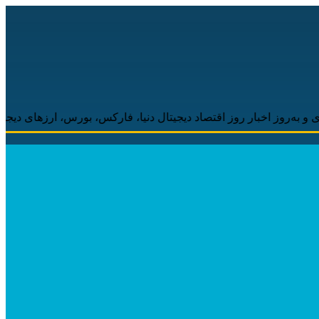
ار روز اقتصاد دیجیتال دنیا، فارکس، بورس، ارزهای دیجیتال همراه شما 