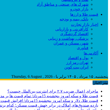
شهرک های صنعتی و مناطق آزاد
بازار خودرو
قیمت طلا و ارزها
بانک، بیمه و بودجه
اخبار بازار تجارت
کارآفرینی و بازاریابی
اقتصاد گردشگری
پزشکی، بهداشت و زیبایی
شهر، مسکن و عمران
فناوری
آکادمی‌ها
پول و اقتصاد
تهران رمز ارز
ایران بیت کوین
پنجشنبه, ۱۵ مرداد , ۱۴۰۵ برابر با - Thursday, 6 August , 2026
تیتر اخبار:
ماجرای اعمال ضریب ۲.۷ برای اینترنت بین‌الملل چیست؟
قیمت طلا و سکه امروز پنجشنبه 15مرداد/ تمام قیمت ها بر مدار افزایش + جدول
قیمت طلا، دلار و سکه امروز پنجشنبه 15مرداد/ افزایش قیمت ها + جدول
بازده صندوق‌های املاک در برابر جهش قیمت مسکن؛ کدام برند
راهنمای جامع بروکر ترندو و نحوه دریافت بونوس معاملاتی