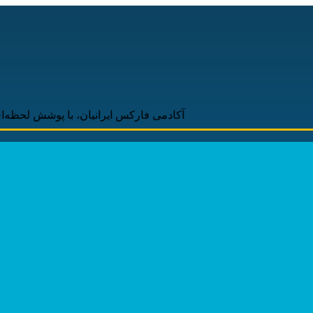
آکادمی فارکس ایرانیان، با پوشش لحظه‌ای و به‌روز اخب