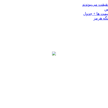
کس
نگه هرمز