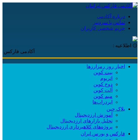
درباره آکادمی
تماس با سردبیر
حریم شخصی کاربران
۞ اطلاعیه :
آکادمی فارکس ایرانیان، با پو
اخبار روز رمزارزها
بیت کوین
اتریوم
دوج کوین
آلت کوین
میم کوین‌
ایردراپ‌ها
بلاک چین
آموزش ارزدیجیتال
تحلیل بازارهای ارزدیجیتال
پروژه‌های کلاهبرداری ارزدیجیتال
فارکس و بورس ایران
نفت و پتروشیمی