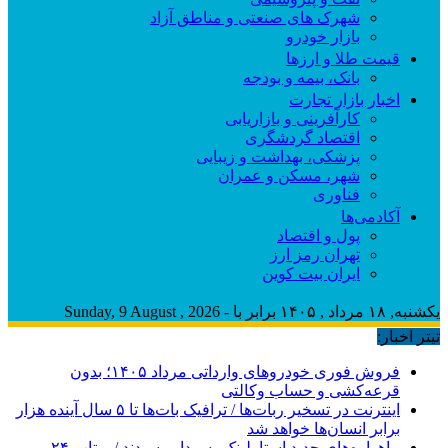
شهرک های صنعتی و مناطق آزاد
بازار خودرو
قیمت طلا و ارزها
بانک، بیمه و بودجه
اخبار بازار تجارت
کارآفرینی و بازاریابی
اقتصاد گردشگری
پزشکی، بهداشت و زیبایی
شهر، مسکن و عمران
فناوری
آکادمی‌ها
پول و اقتصاد
تهران رمز ارز
ایران بیت کوین
یکشنبه, ۱۸ مرداد , ۱۴۰۵ برابر با - Sunday, 9 August , 2026
تیتر اخبار:
فروش فوری خودروهای وارداتی مرداد ۱۴۰۵؛ بدون
قرعه‌کشی و حساب وکالتی
اینترنت در تسخیر ربات‌ها / ترافیک بات‌ها تا ۵ سال آینده هزار
برابر انسان‌ها خواهد شد
ماهواره‌های جدید استارلینک به مدار رسیدند / پرتاب ۲۴