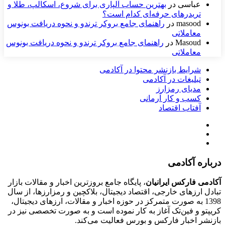
عباسی
در
بهترین حساب آلپاری برای شروع، اسکالپ، طلا و
تریدرهای حرفه‌ای کدام است؟
masood
در
راهنمای جامع بروکر ترندو و نحوه دریافت بونوس
معاملاتی
Masoud
در
راهنمای جامع بروکر ترندو و نحوه دریافت بونوس
معاملاتی
شرایط بازنشر محتوا در آکادمی
تبلیغات در آکادمی
مدیای رمزارز
کسب و کار آرمانی
آفتاب اقتصاد
درباره آکادمی
آکادمی فارکس ایرانیان
، پایگاه جامع بروزترین اخبار و مقالات بازار
تبادل ارزهای خارجی، اقتصاد دیجیتال، بلاکچین و رمزارزها، از سال
1398 به صورت متمرکز در حوزه اخبار و مقالات، ارزهای‌ دیجیتال،
کریپتو و فین‌تک آغاز به کار نموده است و به صورت تخصصی نیز در
بازنشر اخبار فارکس و بورس فعالیت می‌کند.