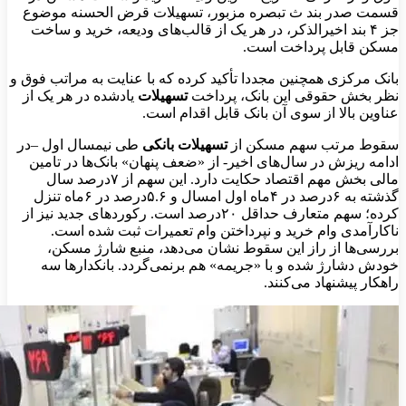
قسمت صدر بند ث تبصره مزبور، تسهیلات قرض الحسنه موضوع
جز ۴ بند اخیرالذکر، در هر یک از قالب‌های ودیعه، خرید و ساخت
مسکن قابل پرداخت است.
بانک مرکزی همچنین مجددا تأکید کرده که با عنایت به مراتب فوق و
نظر بخش حقوقی این بانک، پرداخت
تسهیلات
یادشده در هر یک از
عناوین بالا از سوی آن بانک قابل اقدام است.
سقوط مرتب سهم مسکن از
تسهیلات بانکی
طی نیمسال اول –در
ادامه ریزش در سال‌های اخیر- از «ضعف پنهان» بانک‌ها در تامین
مالی بخش مهم اقتصاد حکایت دارد. این سهم از ۷درصد سال
گذشته به ۶درصد در ۴ماه اول امسال و ۵.۶درصد در ۶ماه تنزل
کرده؛ سهم متعارف حداقل ۲۰درصد است. رکوردهای جدید نیز از
ناکارآمدی وام خرید و نپرداختن وام تعمیرات ثبت شده است.
بررسی‌ها از راز این سقوط نشان می‌دهد، منبع شارژ مسکن،
خودش دشارژ شده و با «جریمه» هم برنمی‌گردد. بانکدارها سه
راهکار پیشنهاد می‌کنند.