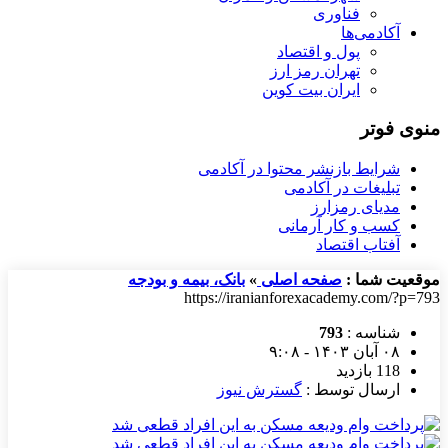
فناوری
آکادمی‌ها
پول و اقتصاد
تهران رمز ارز
ایران بیت کوین
منوی فوتر
شرایط بازنشر محتوا در آکادمی
تبلیغات در آکادمی
مدیای رمزارز
کسب و کار آرمانی
آفتاب اقتصاد
موقعیت شما :
صفحه اصلی
»
بانک، بیمه و بودجه
https://iranianforexacademy.com/?p=793
شناسه :
793
۰۸ آبان ۱۴۰۳ - ۹:۰۸
118 بازدید
ارسال توسط :
گسترش نیوز