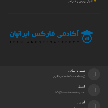
اخبار بورس و فارکس
شماره تماس
@iranianforexacademy در تلگرام
ایمیل
info@iranianforexacademy.com
آدرس