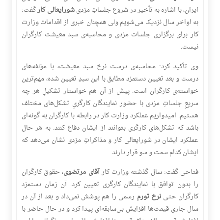
ایران، با اشاره به تأخیر در شروع جلساتِ مزدی
شورایعالی کار
گفت:
به اواخر سال نزدیک می‌شویم ولی همچنان خبری از اقدامات وزارت
کار برای برگزاری جلسات مزدی و محاسبه‌ی سبد معیشت کارگران
نیست.
وی تأکید کرد: محاسبه‌ی درست نرخ سبد معیشت، با مؤلفه‌های
درست و بعد تعیین دستمزد مطابق با این سبدِ تعیین شده، مهم‌ترین
خواسته‌ی کارگران است. پیش از آن هم خواستار تشکیلِ هر چه
سریعِ جلساتِ مزدی با حضور نمایندگان کارگریِ تشکل‌های مختلف
هستیم. امیدواریم عملکرد وزارت کار در رابطه با کارگران به گونه‌ای
باشد که تشکل‌های کارگری بتوانند از ایشان دفاع کنند. به هر حال
عملکرد ایشان در شورایعالی کار و مذاکراتِ مزدی نشان می‌دهد که
ایشان کدام سمت و سو قرار دارند.
فتاحی گفت: سال گذشته وزارت کار
آقای مرتضوی
، حقوق کارگران
را بدون توافق با نمایندگان کارگری تعیین کرد. آن زمان دستمزد
کارگران حتی
نرخ تورم
رسمی را هم پوشش نمی‌داد و بعد از آن در
سال جاری قیمت‌ها افزایش بی‌سابقه‌ای پیدا کرد و در حال حاضر با