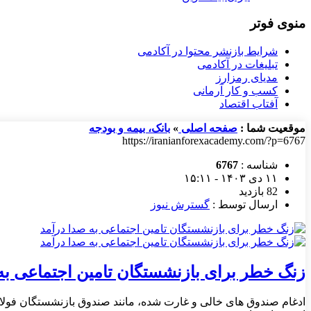
منوی فوتر
شرایط بازنشر محتوا در آکادمی
تبلیغات در آکادمی
مدیای رمزارز
کسب و کار آرمانی
آفتاب اقتصاد
موقعیت شما :
صفحه اصلی
»
بانک، بیمه و بودجه
https://iranianforexacademy.com/?p=6767
شناسه :
6767
۱۱ دی ۱۴۰۳ - ۱۵:۱۱
82 بازدید
ارسال توسط :
گسترش نیوز
زنگ خطر برای بازنشستگان تامین اجتماعی به
ادغام صندوق‌ های خالی و غارت‌ شده، مانند صندوق بازنشستگان فولا