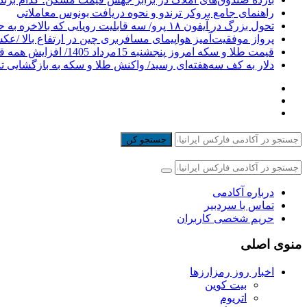
راهنمای جامع بروکر ترندو و نحوه دریافت بونوس معاملاتی
تحول بزرگ در آیفون ۱۸ پرو/ سه قابلیت رویایی که بالاخره به حقیقت می‌پیوندند
پرواز موفقیت‌آمیز هواپیمای مسافربری چین در ارتفاع بالا /ع
قیمت طلا و سکه امروز پنجشنبه 15مرداد 1405/ افزایش همه قیمت ها + جدول
دلار به کف سه‌هفته‌ای رسید/ واکنش طلا و سکه به بازگشایی ت
جستجو کن
درباره آکادمی
تماس با سردبیر
حریم شخصی کاربران
منوی اصلی
اخبار روز رمزارزها
بیت کوین
اتریوم