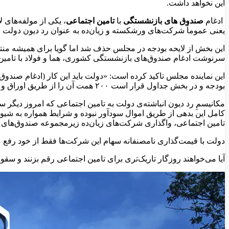
این نخواهد داشت.
ادغام
صندوق‌ های بازنشستگی
با
تامین اجتماعی
، یکی از مولفه‌های لایحه ب
یعنی عموماً شرکت‌های ورشکسته و زیان‌ده به عنوان رد دیون دولت به
این بخش از لایحه بودجه در مجلس حذف شد اما گویا برای همیشه منت
سرنوشت ادغام صندوق‌های بازنشستگی کشوری، هما و فولاد با تامین اجتماعی گفته است: دولت ب
بودجه و در بخش جداول قرار است ۲۰۰ همت آن را از طریق اوراق و مسائلی از این دست در نظر بگیریم. دولت برای تسویه ۵۰۰ همت دیگر باید لایحه‌ای به مجلس بدهد و تکلیف را روشن کند».
مکانیسمِ رد دیون انباشته‌ی دولت به تامین اجتماعی که امروز دیگر 
کامل این بدهی از طریق اموال سودآور نبوده و شرایط همواره به شیو
تامین اجتماعی، واگذاری شرکت‌های زیان‌ده زیرمجموعه صندوق‌های ب
دولت با قیمت‌گذاری نامصنفانه سهام این شرکت‌ها فقط از خود رفع م
آیا می‌خواهند روزگار تاریک‌تری برای تامین اجتماعی رقم بزنند و 