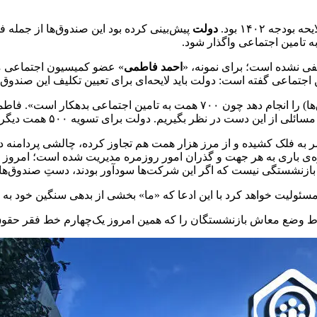
ودجه ۱۴۰۲ بود.
دولت
پیش‌بینی کرده بود این صندوق‌ها از جمله فو
 تامین اجتماعی واگذار شود.
فی نشده است؛ برای نمونه، «
احمد فاطمی
» عضو کمیسیون اجتماعی مج
اید لایحه‌ای برای تعیین تکلیف این صندوق‌ها و بدهی ۵۰۰ همتی خود به تامین اجتماعی به مجل
این نماینده مجلس تاکید کرده است: «دولت باید این کار (ادغام صندوق‌ها) را انجام
سر به فلک کشیده و از مرز هزار همت هم تجاوز کرده، چالشی پردامنه در
ه‌ی باری به هر جهت و گذران امور روزمره مدیریت شده است؛ امروز نی
ازنشستگی نیست که اگر این شرکت‌ها سودآور بودند، دستِ صندوق‌هایی 
سئولیت خواهد کرد با این ادعا که «ما» بخشی از بدهی سنگین خود به 
سقوط وضع معاش بازنشستگان را که همین امروز یک‌چهارم خط فقر حقوق 