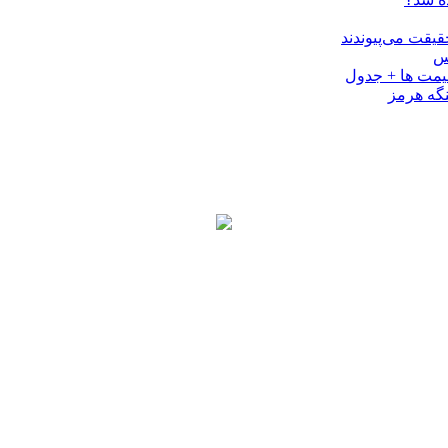
کس
نگه هرمز