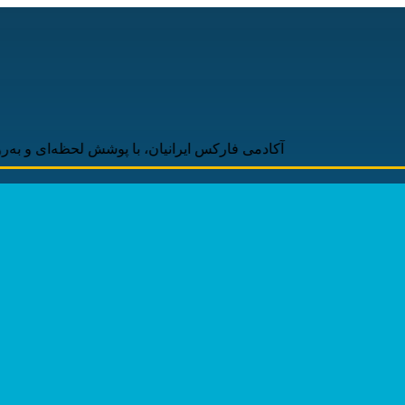
آکادمی فارکس ایرانیان، با پوشش لحظه‌ای و به‌روز اخبار روز 