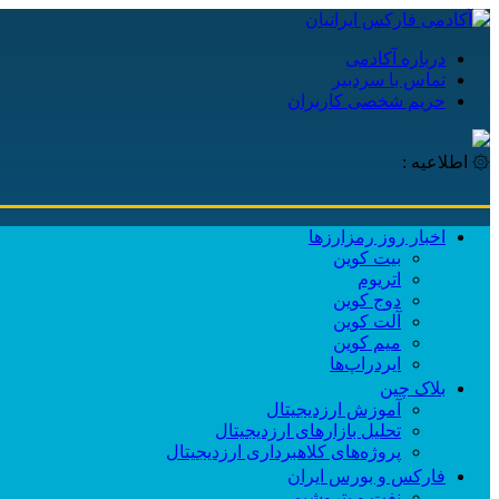
درباره آکادمی
تماس با سردبیر
حریم شخصی کاربران
۞ اطلاعیه :
اخبار روز رمزارزها
بیت کوین
اتریوم
دوج کوین
آلت کوین
میم کوین‌
ایردراپ‌ها
بلاک چین
آموزش ارزدیجیتال
تحلیل بازارهای ارزدیجیتال
پروژه‌های کلاهبرداری ارزدیجیتال
فارکس و بورس ایران
نفت و پتروشیمی