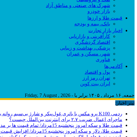
شهرک های صنعتی و مناطق آزاد
بازار خودرو
قیمت طلا و ارزها
بانک، بیمه و بودجه
اخبار بازار تجارت
کارآفرینی و بازاریابی
اقتصاد گردشگری
پزشکی، بهداشت و زیبایی
شهر، مسکن و عمران
فناوری
آکادمی‌ها
پول و اقتصاد
تهران رمز ارز
ایران بیت کوین
جمعه, ۱۶ مرداد , ۱۴۰۵ برابر با - Friday, 7 August , 2026
تیتر اخبار:
ردمی K100 پرو مکس با باتری غول‌پیکر و شارژ بی‌سیم روانه بازار می‌شود
ماجرای اعمال ضریب ۲.۷ برای اینترنت بین‌الملل چیست؟
قیمت طلا و سکه امروز پنجشنبه 15مرداد/ تمام قیمت ها بر مدار افزایش + جدول
قیمت طلا، دلار و سکه امروز پنجشنبه 15مرداد/ افزایش قیمت ها + جدول
بازده صندوق‌های املاک در برابر جهش قیمت مسکن؛ کدام برند