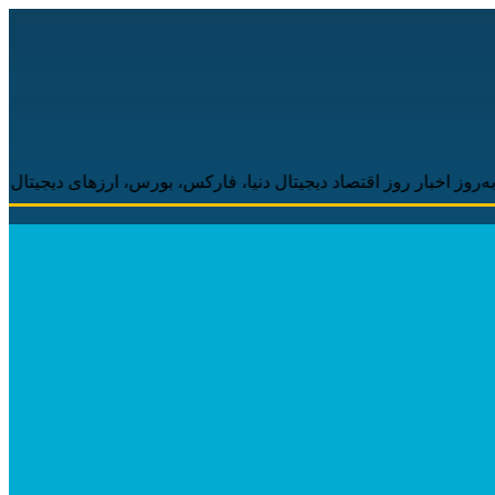
ز اقتصاد دیجیتال دنیا، فارکس، بورس، ارزهای دیجیتال همراه شما خواه