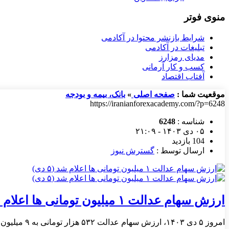
منوی فوتر
شرایط بازنشر محتوا در آکادمی
تبلیغات در آکادمی
مدیای رمزارز
کسب و کار آرمانی
آفتاب اقتصاد
موقعیت شما :
صفحه اصلی
»
بانک، بیمه و بودجه
https://iranianforexacademy.com/?p=6248
شناسه :
6248
۰۵ دی ۱۴۰۳ - ۲۱:۰۹
104 بازدید
ارسال توسط :
گسترش نیوز
ارزش سهام عدالت ۱ میلیون تومانی ها اعلام شد (۵ دی)
امروز ۵ دی ۱۴۰۳، ارزش سهام عدالت ۵۳۲ هزار تومانی به ۹ میلیون و ۶۳۵ هزار و ۶۸۵ تومان افزایش یافت.