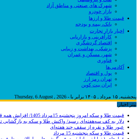
شهرک های صنعتی و مناطق آزاد
بازار خودرو
قیمت طلا و ارزها
بانک، بیمه و بودجه
اخبار بازار تجارت
کارآفرینی و بازاریابی
اقتصاد گردشگری
پزشکی، بهداشت و زیبایی
شهر، مسکن و عمران
فناوری
آکادمی‌ها
پول و اقتصاد
تهران رمز ارز
ایران بیت کوین
پنجشنبه, ۱۵ مرداد , ۱۴۰۵ برابر با - Thursday, 6 August , 2026
تیتر اخبار:
قیمت طلا و سکه امروز پنجشنبه 15مرداد 1405/ افزایش همه قیمت ها + جدول
دلار به کف سه‌هفته‌ای رسید/ واکنش طلا و سکه به بازگشایی ت
عبور طلا و نقره از سقف چند هفته‌ای
قیمت طلا و سکه پنجشنبه 15 مرداد
غول‌های ۱ ترابایتی بازار/ معرفی گوشی‌هایی با بالاترین ظرفیت حافظه داخلی در سال ۲۰۲۶