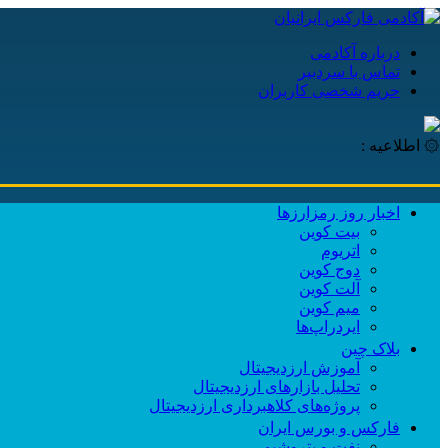
درباره آکادمی
تماس با سردبیر
حریم شخصی کاربران
۞ اطلاعیه :
اخبار روز رمزارزها
بیت کوین
اتریوم
دوج کوین
آلت کوین
میم کوین‌
ایردراپ‌ها
بلاک چین
آموزش ارزدیجیتال
تحلیل بازارهای ارزدیجیتال
پروژه‌های کلاهبرداری ارزدیجیتال
فارکس و بورس ایران
نفت و پتروشیمی