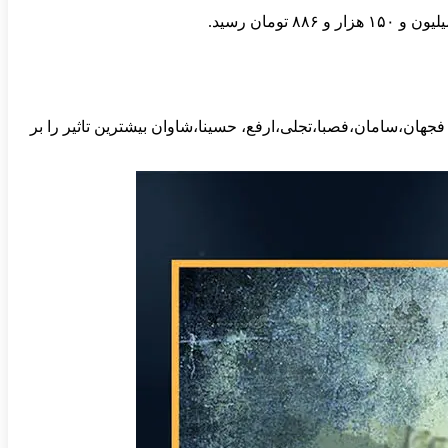
ان،سامان،فصبا،تجلی،ارفع، حسینا،شاوان بیشترین تاثیر را بر