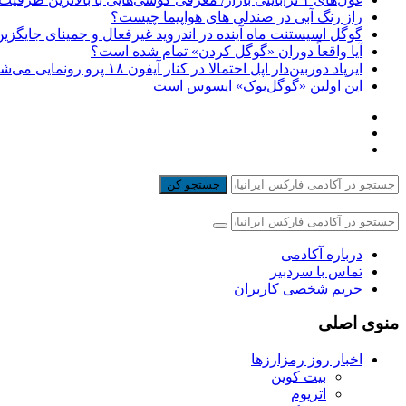
راز رنگ آبی در صندلی های هواپیما چیست؟
گوگل اسیستنت ماه آینده در اندروید غیرفعال و جمینای جایگزی
آیا واقعاً دوران «گوگل کردن» تمام شده است؟
ایرپاد دوربین‌دار اپل احتمالا در کنار آیفون ۱۸ پرو رونمایی می‌شود
این اولین «گوگل‌بوک» ایسوس است
جستجو کن
درباره آکادمی
تماس با سردبیر
حریم شخصی کاربران
منوی اصلی
اخبار روز رمزارزها
بیت کوین
اتریوم