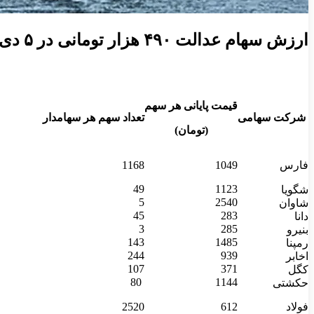
ارزش سهام عدالت ۴۹۰ هزار تومانی در ۵ دی ۱۴۰۳
قیمت پایانی هر سهم
شرکت سهامی
تعداد سهم هر سهامدار
(تومان)
فارس
1049
1168
49
1123
شگویا
5
2540
شاوان
45
283
دانا
3
285
بنیرو
143
1485
رمپنا
244
939
اخابر
107
371
کگل
80
1144
حکشتی‌
فولاد
612
2520