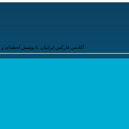
آکادمی فارکس ایرانیان، با پوشش لحظه‌ای و به‌روز اخبار رو