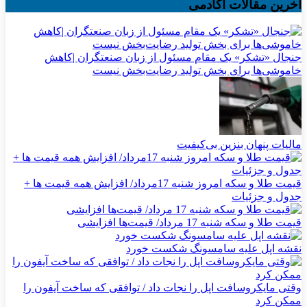
آخرین مقالات آکادمی
جنجال «تشکر» یک مقام مسئول از زبان صنعتگران |کاهش
خاموشی‌ها برای بخش تولید رضایت‌بخش نیست
مالیات پنهان بنزین بی‌کیفیت
قیمت طلا و سکه امروز شنبه 17مرداد/ افزایش همه قیمت ها +
جدول و جزئیات
قیمت طلا و سکه شنبه 17 مرداد/ قیمت‌ها افزایشی
نقشه اپل علیه سامسونگ شکست خورد
وقتی مایکروسافت اپل را نجات داد / توافقی که ساخت آیفون را
ممکن کرد