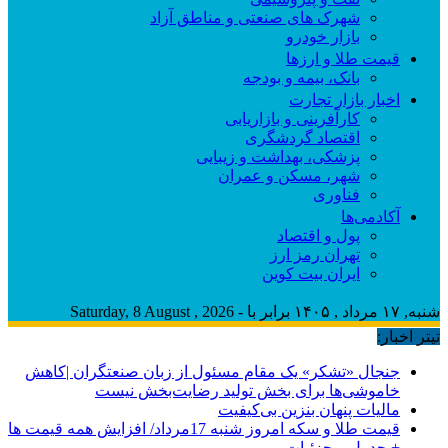
شهرک های صنعتی و مناطق آزاد
بازار خودرو
قیمت طلا و ارزها
بانک، بیمه و بودجه
اخبار بازار تجارت
کارآفرینی و بازاریابی
اقتصاد گردشگری
پزشکی، بهداشت و زیبایی
شهر، مسکن و عمران
فناوری
آکادمی‌ها
پول و اقتصاد
تهران رمز ارز
ایران بیت کوین
شنبه, ۱۷ مرداد , ۱۴۰۵ برابر با - Saturday, 8 August , 2026
تیتر اخبار:
جنجال «تشکر» یک مقام مسئول از زبان صنعتگران |کاهش
خاموشی‌ها برای بخش تولید رضایت‌بخش نیست
مالیات پنهان بنزین بی‌کیفیت
قیمت طلا و سکه امروز شنبه 17مرداد/ افزایش همه قیمت ها
+ جدول و جزئیات