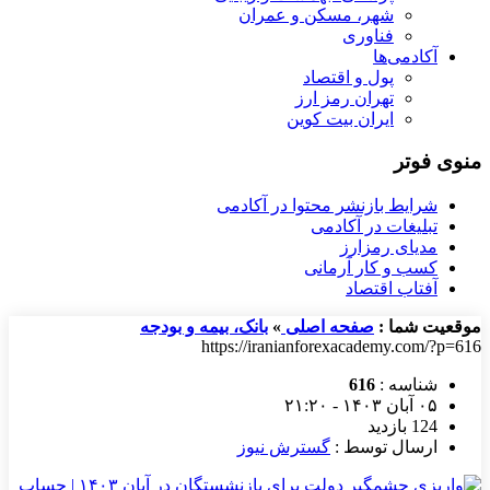
شهر، مسکن و عمران
فناوری
آکادمی‌ها
پول و اقتصاد
تهران رمز ارز
ایران بیت کوین
منوی فوتر
شرایط بازنشر محتوا در آکادمی
تبلیغات در آکادمی
مدیای رمزارز
کسب و کار آرمانی
آفتاب اقتصاد
موقعیت شما :
صفحه اصلی
»
بانک، بیمه و بودجه
https://iranianforexacademy.com/?p=616
شناسه :
616
۰۵ آبان ۱۴۰۳ - ۲۱:۲۰
124 بازدید
ارسال توسط :
گسترش نیوز