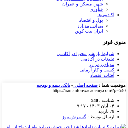
شهر، مسکن و عمران
فناوری
آکادمی‌ها
پول و اقتصاد
تهران رمز ارز
ایران بیت کوین
منوی فوتر
شرایط بازنشر محتوا در آکادمی
تبلیغات در آکادمی
مدیای رمزارز
کسب و کار آرمانی
آفتاب اقتصاد
موقعیت شما :
صفحه اصلی
»
بانک، بیمه و بودجه
https://iranianforexacademy.com/?p=540
شناسه :
540
۰۴ آبان ۱۴۰۳ - ۹:۱۷
79 بازدید
ارسال توسط :
گسترش نیوز