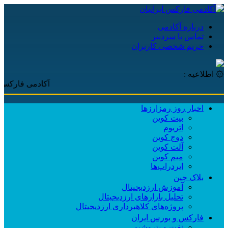
درباره آکادمی
تماس با سردبیر
حریم شخصی کاربران
۞ اطلاعیه :
آکادمی فارکس ایرانیان
اخبار روز رمزارزها
بیت کوین
اتریوم
دوج کوین
آلت کوین
میم کوین‌
ایردراپ‌ها
بلاک چین
آموزش ارزدیجیتال
تحلیل بازارهای ارزدیجیتال
پروژه‌های کلاهبرداری ارزدیجیتال
فارکس و بورس ایران
نفت و پتروشیمی