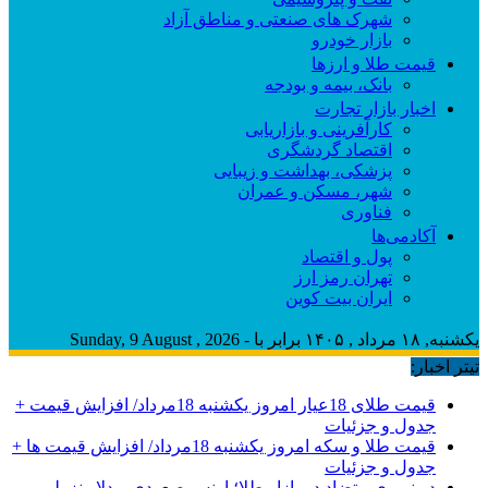
شهرک های صنعتی و مناطق آزاد
بازار خودرو
قیمت طلا و ارزها
بانک، بیمه و بودجه
اخبار بازار تجارت
کارآفرینی و بازاریابی
اقتصاد گردشگری
پزشکی، بهداشت و زیبایی
شهر، مسکن و عمران
فناوری
آکادمی‌ها
پول و اقتصاد
تهران رمز ارز
ایران بیت کوین
یکشنبه, ۱۸ مرداد , ۱۴۰۵ برابر با - Sunday, 9 August , 2026
تیتر اخبار:
قیمت طلای 18عیار امروز یکشنبه 18مرداد/ افزایش قیمت +
جدول و جزئیات
قیمت طلا و سکه امروز یکشنبه 18مرداد/ افزایش قیمت ها +
جدول و جزئیات
دو نیروی متضاد در بازار طلا؛ اونس صعودی و دلار نزولی