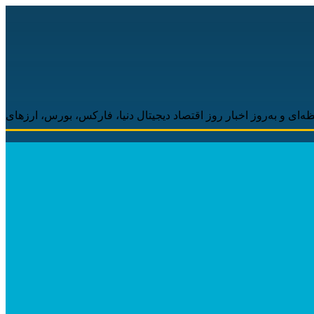
 اخبار روز اقتصاد دیجیتال دنیا، فارکس، بورس، ارزهای دیجیتال همراه 