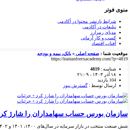
منوی فوتر
شرایط بازنشر محتوا در آکادمی
تبلیغات در آکادمی
مدیای رمزارز
کسب و کار آرمانی
آفتاب اقتصاد
موقعیت شما :
صفحه اصلی
»
بانک، بیمه و بودجه
https://iranianforexacademy.com/?p=4819
شناسه :
4819
۱۸ آذر ۱۴۰۳ - ۲۱:۰۹
104 بازدید
ارسال توسط :
گسترش نیوز
سازمان بورس حساب سهامداران را شارژ کرد
شش صنعت منتخب در بازار سرمایه در سال‌های ۱۴۰۰، ۱۴۰۱ و ۱۴۰۲ نسبت به سال پایه ۱۳۹۹ شاهد افزایش در روند سود تقسیمی بوده‌اند.