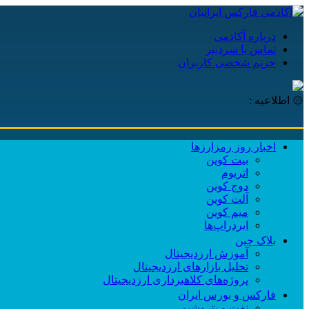
درباره آکادمی
تماس با سردبیر
حریم شخصی کاربران
۞ اطلاعیه :
اخبار روز رمزارزها
بیت کوین
اتریوم
دوج کوین
آلت کوین
میم کوین‌
ایردراپ‌ها
بلاک چین
آموزش ارزدیجیتال
تحلیل بازارهای ارزدیجیتال
پروژه‌های کلاهبرداری ارزدیجیتال
فارکس و بورس ایران
نفت و پتروشیمی