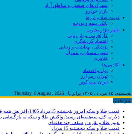
شهرک های صنعتی و مناطق آزاد
بازار خودرو
قیمت طلا و ارزها
بانک، بیمه و بودجه
اخبار بازار تجارت
کارآفرینی و بازاریابی
اقتصاد گردشگری
پزشکی، بهداشت و زیبایی
شهر، مسکن و عمران
فناوری
آکادمی‌ها
پول و اقتصاد
تهران رمز ارز
ایران بیت کوین
پنجشنبه, ۱۵ مرداد , ۱۴۰۵ برابر با - Thursday, 6 August , 2026
تیتر اخبار:
قیمت طلا و سکه امروز پنجشنبه 15مرداد 1405/ افزایش همه قیمت ها + جدول
دلار به کف سه‌هفته‌ای رسید/ واکنش طلا و سکه به بازگشایی ت
عبور طلا و نقره از سقف چند هفته‌ای
قیمت طلا و سکه پنجشنبه 15 مرداد
غول‌های ۱ ترابایتی بازار/ معرفی گوشی‌هایی با بالاترین ظرفیت حافظه داخلی در سال ۲۰۲۶