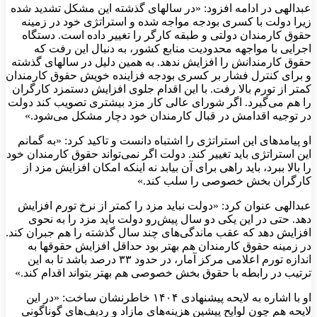
عبدالهی در ادامه افزود: «در سالهای گذشته این مشکل تشدید شده
زیرا دولت با کسری بودجه مواجه شده و استراتژی خود در زمینه
حقوق کارمندان دولتی و طبقه کارگر را تغییر داده است. دستگاه
اجرایی با مواجهه محدودیت منابع کشور، به دنبال این رفت که
حقوق کارمندانش را افزایش ندهد. به همین دلیل در سالهای گذشته
و برای کنترل فشار بر کسری بودجه فزاینده خویش حقوق کارمندان
کمتر از تورم بالا رفت. با این اقدام جلوی افزایش دستمزد کارگران
را هم می‌گیرد. اگر شورای عالی کار مزد بیشتری تصویب کند دولت
در توجیه اقدامش در قبال کارمندان خود دچار مشکل می‌شود.»
او پیامدهای این استراتژی را اشتباه دانست و تاکید کرد: «به گمانم
این استراتژی باید تغییر کند. دولت اگر نمی‌تواند حقوق کارمندان خود
را بالا ببرد، باید راهی برای آن بیابد نه اینکه امکان افزایش مزد از
کارگران بخش خصوصی را سلب کند.»
عبدالهی عنوان کرد: «دولت نباید مزد را کمتر از نرخ تورم افزایش
دهد. حتی در این یکی دو سال پیش‌رو دولت باید مزد را به نحوی
افزایش دهد که عقب ماندگی‌های چند سال گذشته را هم جبران کند.
در زمینه حقوق کارمندان هم بهتر بود حداقل افزایش حقوقها به
اندازه تورم اعلامی مرکز آمار، در حدود ۳۳ درصد باشد تا به این
ترتیب در رابطه با حقوق بخش خصوصی هم بهتر بتواند اقدام کند.»
او با اشاره به لایحه پیشنهادی ۱۴۰۴ خاطرنشان ساخت: «در این
لایحه هم چون لوایح پیشین هزینه‌های مازاد و ردیف‌های گوناگونی