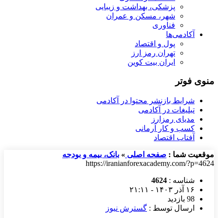
پزشکی، بهداشت و زیبایی
شهر، مسکن و عمران
فناوری
آکادمی‌ها
پول و اقتصاد
تهران رمز ارز
ایران بیت کوین
منوی فوتر
شرایط بازنشر محتوا در آکادمی
تبلیغات در آکادمی
مدیای رمزارز
کسب و کار آرمانی
آفتاب اقتصاد
موقعیت شما :
صفحه اصلی
»
بانک، بیمه و بودجه
https://iranianforexacademy.com/?p=4624
شناسه :
4624
۱۶ آذر ۱۴۰۳ - ۲۱:۱۱
98 بازدید
ارسال توسط :
گسترش نیوز