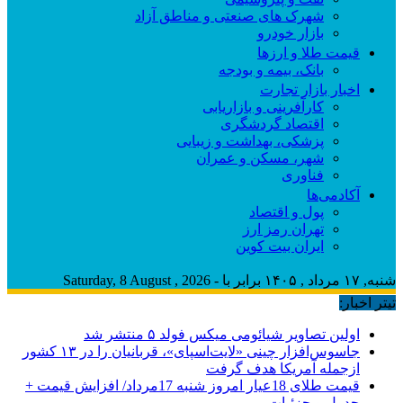
شهرک های صنعتی و مناطق آزاد
بازار خودرو
قیمت طلا و ارزها
بانک، بیمه و بودجه
اخبار بازار تجارت
کارآفرینی و بازاریابی
اقتصاد گردشگری
پزشکی، بهداشت و زیبایی
شهر، مسکن و عمران
فناوری
آکادمی‌ها
پول و اقتصاد
تهران رمز ارز
ایران بیت کوین
شنبه, ۱۷ مرداد , ۱۴۰۵ برابر با - Saturday, 8 August , 2026
تیتر اخبار:
اولین تصاویر شیائومی میکس فولد ۵ منتشر شد
جاسوس‌افزار چینی «لایت‌اسپای»، قربانیان را در ۱۳ کشور
ازجمله آمریکا هدف گرفت
قیمت طلای 18عیار امروز شنبه 17مرداد/ افزایش قیمت +
جدول و جزئیات