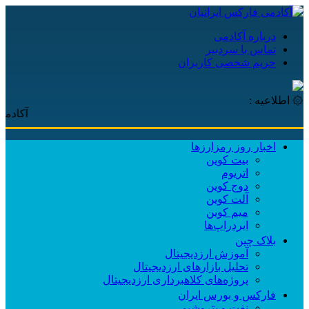
درباره آکادمی
تماس با سردبیر
حریم شخصی کاربران
۞ اطلاعیه :
آکادمی فارکس
اخبار روز رمزارزها
بیت کوین
اتریوم
دوج کوین
آلت کوین
میم کوین‌
ایردراپ‌ها
بلاک چین
آموزش ارزدیجیتال
تحلیل بازارهای ارزدیجیتال
پروژه‌های کلاهبرداری ارزدیجیتال
فارکس و بورس ایران
نفت و پتروشیمی