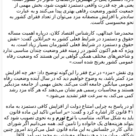
یعنی هر چه قدرت واقعی دستمزد تقویت شود، بخش مهمی از
جمعیت کشور وضعیت رفاهی بهتری پیدا می‌کنند و به عبارت
ساده‌تر با افزایش منصفانه مزد می‌توان از تعداد فقرای کشور به
نحو محسوسی کاست.
محمدرضا عبدالهی، کارشناس اقتصاد کلان، درباره اهمیت مساله
حقوق و دستمزد در شرایط فعلی کشور به خبرآنلاین گفت: «نقش
حقوق و دستمزد در شرایط فعلی کشورمان بسیار زیاد است. به
ویژه که هم اکنون کشور در زمینه فقر وضعیت چندان مناسبی ندارد
و شاخص‌های مختلف همگی گواهی بر این هستند که وضعیت رفاه
عمومی کشور بغرنج شده است.»
وی نقش «مزد» در نرخ فقر را این‌گونه توضیح داد: «هر چه افزایش
مزد کمتر باشد، به وضوح خواهیم دید که در سال آینده وضعیت رفاه
عمومی میانگین جامعه افت می‌کند. بخش مهمی از جامعه مزدبگیر
هستند و محاسبات رسمی هم نشان می‌دهند که هر گاه مزد رشد
کمی می‌کند، به سرعت فقر تشدید می‌شود.»
او در پاسخ به چرایی امتناع دولت از افزایش کافی دستمزد به ماده
۴۱ قانون کار اشاره کرد و گفت: «بر اساس تاکید این ماده قانون
باید به شکل سالانه، متناسب با
نرخ تورم
و به نحوی تصویب شود که
بتواند هزینه‌های یک خانواده را تامین کند. همه می‌دانیم اگر شورای
عالی کار در جلساتش به این ماده قانون عمل می‌کردند امروز چنین
شکافی میان مزد و هزینه‌های معیشتی به وجود نمی‌آمد. لااقل