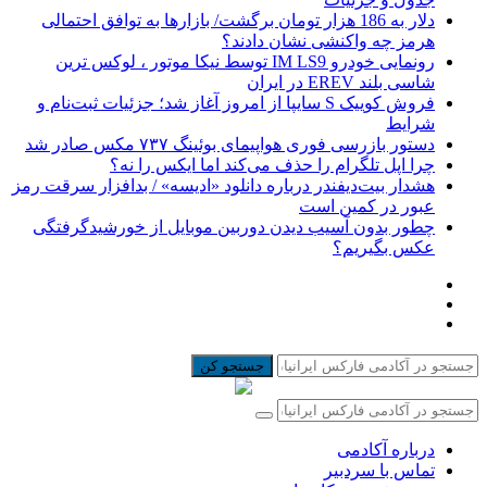
دلار به 186 هزار تومان برگشت/ بازارها به توافق احتمالی
هرمز چه واکنشی نشان دادند؟
رونمایی خودرو IM LS9 توسط نیکا موتور ، لوکس ترین
شاسی بلند EREV در ایران
فروش کوییک S سایپا از امروز آغاز شد؛ جزئیات ثبت‌نام و
شرایط
دستور بازرسی فوری هواپیمای بوئینگ ۷۳۷ مکس صادر شد
چرا اپل تلگرام را حذف می‌کند اما ایکس را نه؟
هشدار بیت‌دیفندر درباره دانلود «ادیسه» / بدافزار سرقت رمز
عبور در کمین است
چطور بدون آسیب دیدن دوربین موبایل از خورشیدگرفتگی
عکس بگیریم؟
جستجو کن
درباره آکادمی
تماس با سردبیر