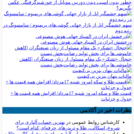
چطور بدون آسیب دیدن دوربین موبایل از خورشیدگرفتگی عکس
بگیریم؟
سهم چشمگیر اپل از بازار جهانی گوشی‌های پریمیوم / سامسونگ در
رتبه دوم
درخشش ایران در المپیاد جهانی هوش مصنوعی
جنجال «تشکر» یک مقام مسئول از زبان صنعتگران |کاهش
خاموشی‌ها برای بخش تولید رضایت‌بخش نیست
مالیات پنهان بنزین بی‌کیفیت
قیمت طلا و سکه امروز شنبه 17مرداد/ افزایش همه قیمت ها +
جدول و جزئیات
نظرات اخیر در آکادمی
کارشناس روابط عمومی
در
بهترین حساب آلپاری برای
شروع، اسکالپ، طلا و تریدرهای حرفه‌ای کدام است؟
عباسی
در
بهترین حساب آلپاری برای شروع، اسکالپ، طلا و