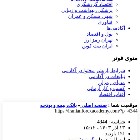
اقتصاد گردشگری
پزشکی، بهداشت و زیبایی
شهر، مسکن و عمران
فناوری
آکادمی‌ها
پول و اقتصاد
تهران رمز ارز
ایران بیت کوین
منوی فوتر
شرایط بازنشر محتوا در آکادمی
تبلیغات در آکادمی
مدیای رمزارز
کسب و کار آرمانی
آفتاب اقتصاد
موقعیت شما :
صفحه اصلی
»
بانک، بیمه و بودجه
https://iranianforexacademy.com/?p=4344
شناسه :
4344
۱۳ آذر ۱۴۰۳ - ۱۵:۱۲
151 بازدید
ارسال توسط :
گسترش نیوز