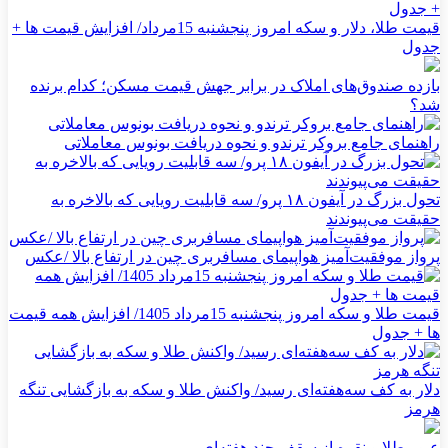
قیمت طلا، دلار و سکه امروز پنجشنبه 15مرداد/ افزایش قیمت ها +
جدول
بازده صندوق‌های املاک در برابر جهش قیمت مسکن؛ کدام برنده
شد؟
راهنمای جامع بروکر ترندو و نحوه دریافت بونوس معاملاتی
تحول بزرگ در آیفون ۱۸ پرو/ سه قابلیت رویایی که بالاخره به
حقیقت می‌پیوندند
پرواز موفقیت‌آمیز هواپیمای مسافربری چین در ارتفاع بالا /عکس
قیمت طلا و سکه امروز پنجشنبه 15مرداد 1405/ افزایش همه قیمت
ها + جدول
دلار به کف سه‌هفته‌ای رسید/ واکنش طلا و سکه به بازگشایی تنگه
هرمز
عبور طلا و نقره از سقف چند هفته‌ای