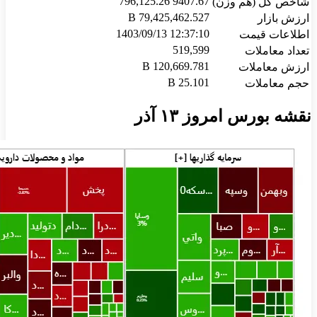
796,125.26 9407.67
شاخص کل (هم وزن)
79,425,462.527 B
ارزش بازار
1403/09/13 12:37:10
اطلاعات قیمت
519,599
تعداد معاملات
120,669.781 B
ارزش معاملات
25.101 B
حجم معاملات
نقشه بورس امروز ۱۳ آذر