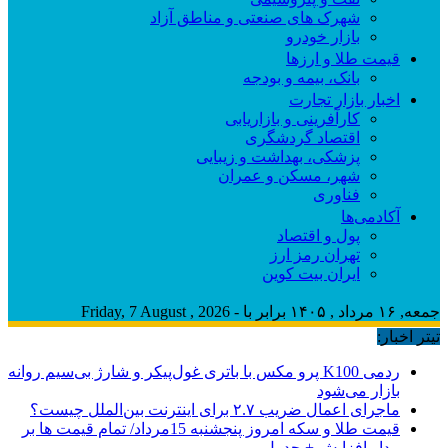
شهرک های صنعتی و مناطق آزاد
بازار خودرو
قیمت طلا و ارزها
بانک، بیمه و بودجه
اخبار بازار تجارت
کارآفرینی و بازاریابی
اقتصاد گردشگری
پزشکی، بهداشت و زیبایی
شهر، مسکن و عمران
فناوری
آکادمی‌ها
پول و اقتصاد
تهران رمز ارز
ایران بیت کوین
جمعه, ۱۶ مرداد , ۱۴۰۵ برابر با - Friday, 7 August , 2026
تیتر اخبار:
ردمی K100 پرو مکس با باتری غول‌پیکر و شارژ بی‌سیم روانه
بازار می‌شود
ماجرای اعمال ضریب ۲.۷ برای اینترنت بین‌الملل چیست؟
قیمت طلا و سکه امروز پنجشنبه 15مرداد/ تمام قیمت ها بر
مدار افزایش + جدول