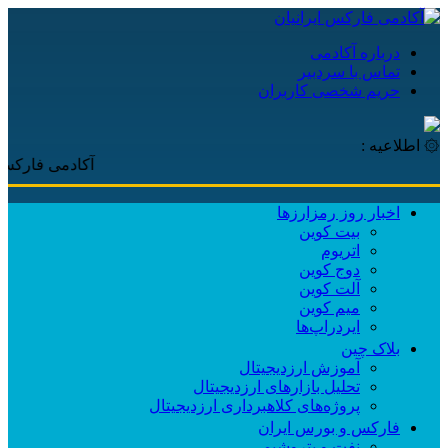
درباره آکادمی
تماس با سردبیر
حریم شخصی کاربران
۞ اطلاعیه :
آکادمی فارکس ایرانیان، 
اخبار روز رمزارزها
بیت کوین
اتریوم
دوج کوین
آلت کوین
میم کوین‌
ایردراپ‌ها
بلاک چین
آموزش ارزدیجیتال
تحلیل بازارهای ارزدیجیتال
پروژه‌های کلاهبرداری ارزدیجیتال
فارکس و بورس ایران
نفت و پتروشیمی