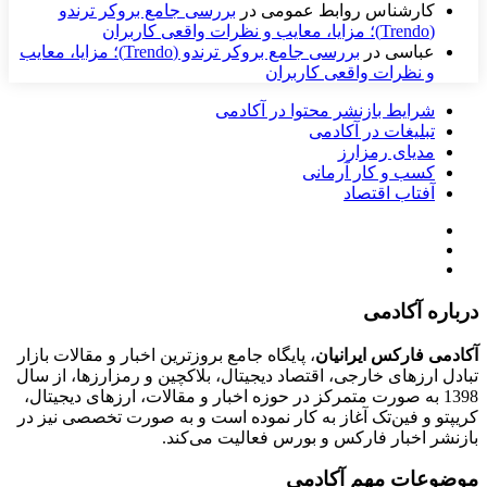
کارشناس روابط عمومی
در
بررسی جامع بروکر ترندو
(Trendo)؛ مزایا، معایب و نظرات واقعی کاربران
عباسی
در
بررسی جامع بروکر ترندو (Trendo)؛ مزایا، معایب
و نظرات واقعی کاربران
شرایط بازنشر محتوا در آکادمی
تبلیغات در آکادمی
مدیای رمزارز
کسب و کار آرمانی
آفتاب اقتصاد
درباره آکادمی
آکادمی فارکس ایرانیان
، پایگاه جامع بروزترین اخبار و مقالات بازار
تبادل ارزهای خارجی، اقتصاد دیجیتال، بلاکچین و رمزارزها، از سال
1398 به صورت متمرکز در حوزه اخبار و مقالات، ارزهای‌ دیجیتال،
کریپتو و فین‌تک آغاز به کار نموده است و به صورت تخصصی نیز در
بازنشر اخبار فارکس و بورس فعالیت می‌کند.
موضوعات مهم آکادمی