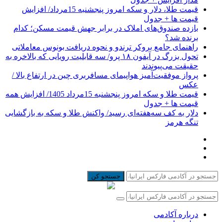
قیمت طلا، دلار و سکه امروز پنجشنبه 15مرداد/ افزایش
قیمت ها + جدول
بازده صندوق‌های املاک در برابر جهش قیمت مسکن؛ کدام
برنده شد؟
راهنمای جامع بروکر ترندو و نحوه دریافت بونوس معاملاتی
تحول بزرگ در آیفون ۱۸ پرو/ سه قابلیت رویایی که بالاخره به
حقیقت می‌پیوندند
پرواز موفقیت‌آمیز هواپیمای مسافربری چین در ارتفاع بالا /
عکس
قیمت طلا و سکه امروز پنجشنبه 15مرداد 1405/ افزایش همه
قیمت ها + جدول
دلار به کف سه‌هفته‌ای رسید/ واکنش طلا و سکه به بازگشایی
تنگه هرمز
جستجو کن
درباره آکادمی