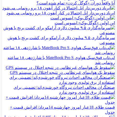
آیا واقعاً دوران «گوگل کردن» تمام شده است؟
ایرپاد دوربین‌دار اپل احتمالا در کنار آیفون ۱۸ پرو رونمایی می‌شود
این اولین «گوگل‌بوک» ایسوس است
سرمایه‌گذاری ۹.۵ میلیون دلاری آرامکو برای کشت برنج با هوش
مصنوعی
لپ‌تاپ فوق‌سبک هواوی MateBook Pro S با شارژدهی ۱۸ ساعته
رونمایی شد
سقوط یک هواپیمای غیرنظامی در نتیجه اختلال در سیستم‌ GPS
صنعتگران مخالف احداث نیروگاه خورشیدی‌اند| تضمینی برای
استفاده از برق تولیدی وجود ندارد
قیمت طلای 18عیار امروز چهارشنبه 14مرداد/ افزایش قیمت +
جدول