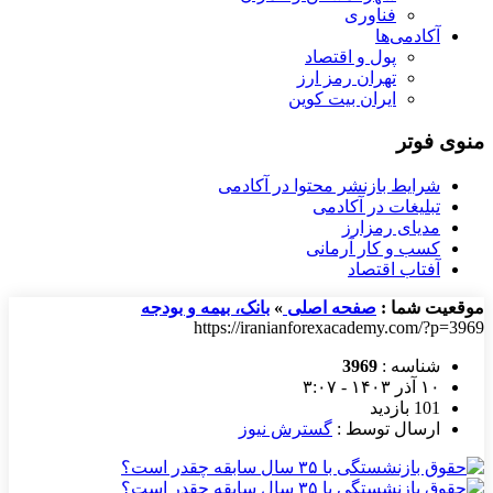
فناوری
آکادمی‌ها
پول و اقتصاد
تهران رمز ارز
ایران بیت کوین
منوی فوتر
شرایط بازنشر محتوا در آکادمی
تبلیغات در آکادمی
مدیای رمزارز
کسب و کار آرمانی
آفتاب اقتصاد
موقعیت شما :
صفحه اصلی
»
بانک، بیمه و بودجه
https://iranianforexacademy.com/?p=3969
شناسه :
3969
۱۰ آذر ۱۴۰۳ - ۳:۰۷
101 بازدید
ارسال توسط :
گسترش نیوز