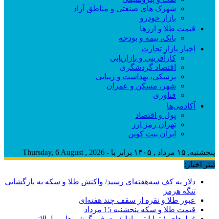
شهرک های صنعتی و مناطق آزاد
بازار خودرو
قیمت طلا و ارزها
بانک، بیمه و بودجه
اخبار بازار تجارت
کارآفرینی و بازاریابی
اقتصاد گردشگری
پزشکی، بهداشت و زیبایی
شهر، مسکن و عمران
فناوری
آکادمی‌ها
پول و اقتصاد
تهران رمز ارز
ایران بیت کوین
پنجشنبه, ۱۵ مرداد , ۱۴۰۵ برابر با - Thursday, 6 August , 2026
تیتر اخبار:
دلار به کف سه‌هفته‌ای رسید/ واکنش طلا و سکه به بازگشایی
تنگه هرمز
عبور طلا و نقره از سقف چند هفته‌ای
قیمت طلا و سکه پنجشنبه 15 مرداد
غول‌های ۱ ترابایتی بازار/ معرفی گوشی‌هایی با بالاترین