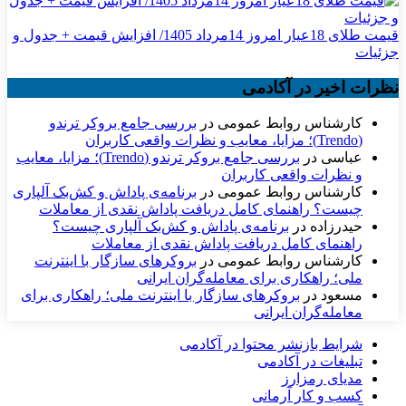
قیمت طلای 18عیار امروز 14مرداد 1405/ افزایش قیمت + جدول و
جزئیات
نظرات اخیر در آکادمی
کارشناس روابط عمومی
در
بررسی جامع بروکر ترندو
(Trendo)؛ مزایا، معایب و نظرات واقعی کاربران
عباسی
در
بررسی جامع بروکر ترندو (Trendo)؛ مزایا، معایب
و نظرات واقعی کاربران
کارشناس روابط عمومی
در
برنامه‌ی پاداش و کش‌بک آلپاری
چیست؟ راهنمای کامل دریافت پاداش نقدی از معاملات
حیدرزاده
در
برنامه‌ی پاداش و کش‌بک آلپاری چیست؟
راهنمای کامل دریافت پاداش نقدی از معاملات
کارشناس روابط عمومی
در
بروکرهای سازگار با اینترنت
ملی؛ راهکاری برای معامله‌گران ایرانی
مسعود
در
بروکرهای سازگار با اینترنت ملی؛ راهکاری برای
معامله‌گران ایرانی
شرایط بازنشر محتوا در آکادمی
تبلیغات در آکادمی
مدیای رمزارز
کسب و کار آرمانی