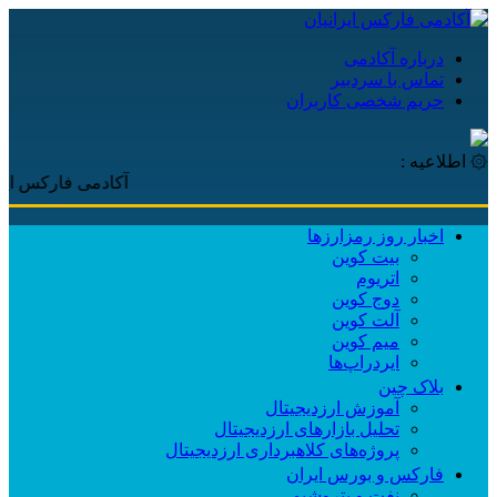
درباره آکادمی
تماس با سردبیر
حریم شخصی کاربران
۞ اطلاعیه :
آکادمی فارکس ایرانیان، با پ
اخبار روز رمزارزها
بیت کوین
اتریوم
دوج کوین
آلت کوین
میم کوین‌
ایردراپ‌ها
بلاک چین
آموزش ارزدیجیتال
تحلیل بازارهای ارزدیجیتال
پروژه‌های کلاهبرداری ارزدیجیتال
فارکس و بورس ایران
نفت و پتروشیمی