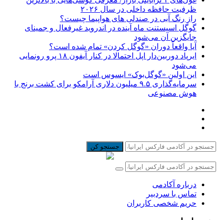
ظرفیت حافظه داخلی در سال ۲۰۲۶
راز رنگ آبی در صندلی های هواپیما چیست؟
گوگل اسیستنت ماه آینده در اندروید غیرفعال و جمینای
جایگزین آن می‌شود
آیا واقعاً دوران «گوگل کردن» تمام شده است؟
ایرپاد دوربین‌دار اپل احتمالا در کنار آیفون ۱۸ پرو رونمایی
می‌شود
این اولین «گوگل‌بوک» ایسوس است
سرمایه‌گذاری ۹.۵ میلیون دلاری آرامکو برای کشت برنج با
هوش مصنوعی
جستجو کن
درباره آکادمی
تماس با سردبیر
حریم شخصی کاربران