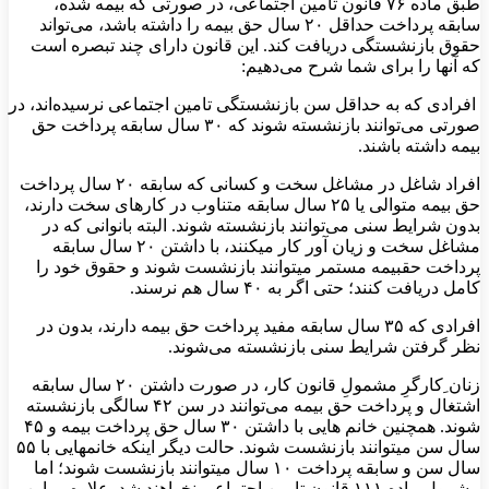
طبق ماده ۷۶ قانون تامین اجتماعی، در صورتی که بیمه شده،
سابقه پرداخت حداقل ۲۰ سال حق بیمه را داشته باشد، می‌تواند
حقوق بازنشستگی دریافت کند. این قانون دارای چند تبصره است
که آنها را برای شما شرح می‌دهیم:
افرادی که به حداقل سن بازنشستگی تامین اجتماعی نرسیده‌اند، در
صورتی می‌توانند بازنشسته شوند که ۳۰ سال سابقه پرداخت حق
بیمه داشته باشند.
افراد شاغل در مشاغل سخت و کسانی که سابقه ۲۰ سال پرداخت
حق بیمه متوالی یا ۲۵ سال سابقه متناوب در کارهای سخت دارند،
بدون شرایط سنی می‌توانند بازنشسته شوند. البته بانوانی که در
مشاغل سخت و زیان آور کار می­کنند، با داشتن ۲۰ سال سابقه
پرداخت حق­بیمه مستمر می­توانند بازنشست شوند و حقوق خود را
کامل دریافت کنند؛ حتی اگر به ۴۰ سال هم نرسند.
افرادی که ۳۵ سال سابقه مفید پرداخت حق بیمه دارند، بدون در
نظر گرفتن شرایط سنی بازنشسته می‌شوند.
زنان ِکارگرِ مشمولِ قانون کار، در صورت داشتن ۲۰ سال سابقه
اشتغال و پرداخت حق بیمه می‌توانند در سن ۴۲ سالگی بازنشسته
شوند. همچنین خانم هایی با داشتن ۳۰ سال حق پرداخت بیمه و ۴۵
سال سن می­توانند بازنشست شوند. حالت دیگر اینکه خانم­هایی با ۵۵
سال سن و سابقه پرداخت ۱۰ سال می­توانند بازنشست شوند؛ اما
مشمول ماده ۱۱۱ قانون تامین اجتماعی نخواهند شد. علاوه بر این