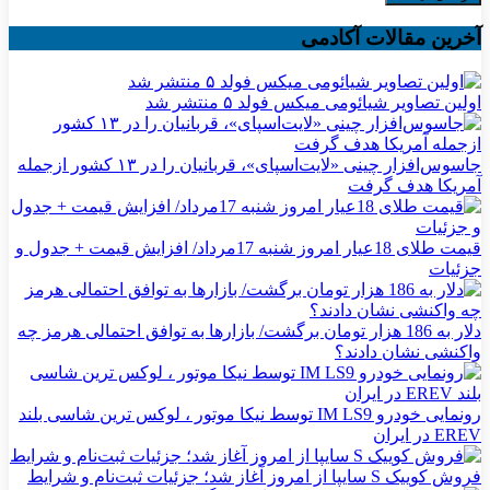
آخرین مقالات آکادمی
اولین تصاویر شیائومی میکس فولد ۵ منتشر شد
جاسوس‌افزار چینی «لایت‌اسپای»، قربانیان را در ۱۳ کشور ازجمله
آمریکا هدف گرفت
قیمت طلای 18عیار امروز شنبه 17مرداد/ افزایش قیمت + جدول و
جزئیات
دلار به 186 هزار تومان برگشت/ بازارها به توافق احتمالی هرمز چه
واکنشی نشان دادند؟
رونمایی خودرو IM LS9 توسط نیکا موتور ، لوکس ترین شاسی بلند
EREV در ایران
فروش کوییک S سایپا از امروز آغاز شد؛ جزئیات ثبت‌نام و شرایط