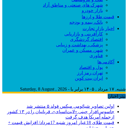
شهرک های صنعتی و مناطق آزاد
بازار خودرو
قیمت طلا و ارزها
بانک، بیمه و بودجه
اخبار بازار تجارت
کارآفرینی و بازاریابی
اقتصاد گردشگری
پزشکی، بهداشت و زیبایی
شهر، مسکن و عمران
فناوری
آکادمی‌ها
پول و اقتصاد
تهران رمز ارز
ایران بیت کوین
شنبه, ۱۷ مرداد , ۱۴۰۵ برابر با - Saturday, 8 August , 2026
تیتر اخبار:
اولین تصاویر شیائومی میکس فولد ۵ منتشر شد
جاسوس‌افزار چینی «لایت‌اسپای»، قربانیان را در ۱۳ کشور
ازجمله آمریکا هدف گرفت
قیمت طلای 18عیار امروز شنبه 17مرداد/ افزایش قیمت +
جدول و جزئیات