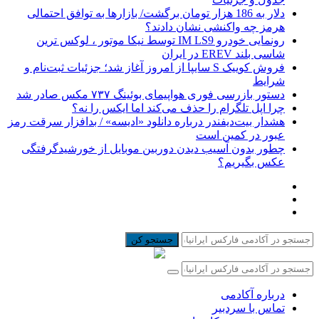
دلار به 186 هزار تومان برگشت/ بازارها به توافق احتمالی
هرمز چه واکنشی نشان دادند؟
رونمایی خودرو IM LS9 توسط نیکا موتور ، لوکس ترین
شاسی بلند EREV در ایران
فروش کوییک S سایپا از امروز آغاز شد؛ جزئیات ثبت‌نام و
شرایط
دستور بازرسی فوری هواپیمای بوئینگ ۷۳۷ مکس صادر شد
چرا اپل تلگرام را حذف می‌کند اما ایکس را نه؟
هشدار بیت‌دیفندر درباره دانلود «ادیسه» / بدافزار سرقت رمز
عبور در کمین است
چطور بدون آسیب دیدن دوربین موبایل از خورشیدگرفتگی
عکس بگیریم؟
جستجو کن
درباره آکادمی
تماس با سردبیر