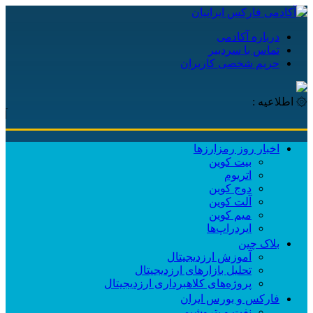
درباره آکادمی
تماس با سردبیر
حریم شخصی کاربران
۞ اطلاعیه :
آکادمی
اخبار روز رمزارزها
بیت کوین
اتریوم
دوج کوین
آلت کوین
میم کوین‌
ایردراپ‌ها
بلاک چین
آموزش ارزدیجیتال
تحلیل بازارهای ارزدیجیتال
پروژه‌های کلاهبرداری ارزدیجیتال
فارکس و بورس ایران
نفت و پتروشیمی