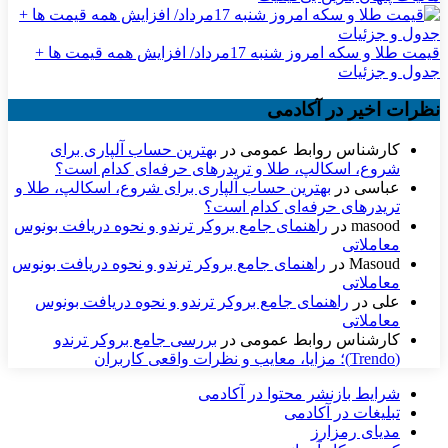
قیمت طلا و سکه امروز شنبه 17مرداد/ افزایش همه قیمت ها +
جدول و جزئیات
نظرات اخیر در آکادمی
کارشناس روابط عمومی
در
بهترین حساب آلپاری برای
شروع، اسکالپ، طلا و تریدرهای حرفه‌ای کدام است؟
عباسی
در
بهترین حساب آلپاری برای شروع، اسکالپ، طلا و
تریدرهای حرفه‌ای کدام است؟
masood
در
راهنمای جامع بروکر ترندو و نحوه دریافت بونوس
معاملاتی
Masoud
در
راهنمای جامع بروکر ترندو و نحوه دریافت بونوس
معاملاتی
علی
در
راهنمای جامع بروکر ترندو و نحوه دریافت بونوس
معاملاتی
کارشناس روابط عمومی
در
بررسی جامع بروکر ترندو
(Trendo)؛ مزایا، معایب و نظرات واقعی کاربران
شرایط بازنشر محتوا در آکادمی
تبلیغات در آکادمی
مدیای رمزارز