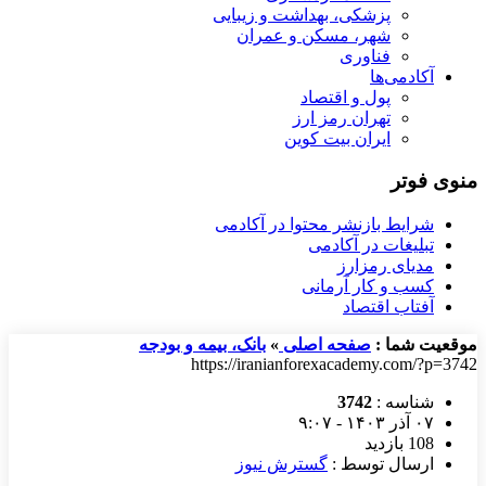
پزشکی، بهداشت و زیبایی
شهر، مسکن و عمران
فناوری
آکادمی‌ها
پول و اقتصاد
تهران رمز ارز
ایران بیت کوین
منوی فوتر
شرایط بازنشر محتوا در آکادمی
تبلیغات در آکادمی
مدیای رمزارز
کسب و کار آرمانی
آفتاب اقتصاد
موقعیت شما :
صفحه اصلی
»
بانک، بیمه و بودجه
https://iranianforexacademy.com/?p=3742
شناسه :
3742
۰۷ آذر ۱۴۰۳ - ۹:۰۷
108 بازدید
ارسال توسط :
گسترش نیوز