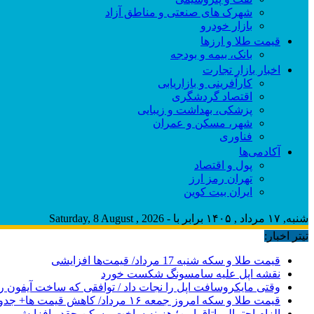
شهرک های صنعتی و مناطق آزاد
بازار خودرو
قیمت طلا و ارزها
بانک، بیمه و بودجه
اخبار بازار تجارت
کارآفرینی و بازاریابی
اقتصاد گردشگری
پزشکی، بهداشت و زیبایی
شهر، مسکن و عمران
فناوری
آکادمی‌ها
پول و اقتصاد
تهران رمز ارز
ایران بیت کوین
شنبه, ۱۷ مرداد , ۱۴۰۵ برابر با - Saturday, 8 August , 2026
تیتر اخبار:
قیمت طلا و سکه شنبه 17 مرداد/ قیمت‌ها افزایشی
نقشه اپل علیه سامسونگ شکست خورد
وقتی مایکروسافت اپل را نجات داد / توافقی که ساخت آیفون ر
قیمت طلا و سکه امروز جمعه ۱۶ مرداد/ کاهش قیمت ها+ جدول و جزییات
الزام احتمالی اتاق امن؛ هزینه ساخت مسکن چقدر افزایش می‌ی