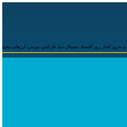
بار روز اقتصاد دیجیتال دنیا، فارکس، بورس، ارزهای دیجیتال همراه شم