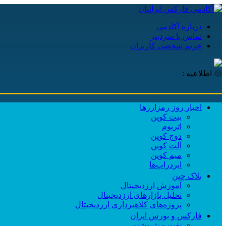
درباره آکادمی
تماس با سردبیر
حریم شخصی کاربران
۞ اطلاعیه :
اخبار روز رمزارزها
بیت کوین
اتریوم
دوج کوین
آلت کوین
میم کوین‌
ایردراپ‌ها
بلاک چین
آموزش ارزدیجیتال
تحلیل بازارهای ارزدیجیتال
پروژه‌های کلاهبرداری ارزدیجیتال
فارکس و بورس ایران
نفت و پتروشیمی