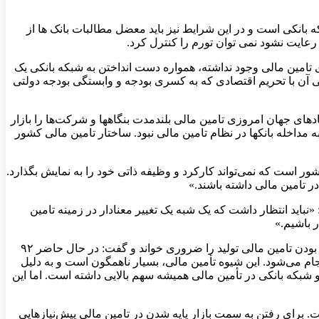
سازی» با تاکید بر اینکه ۹۲ درصد تأمین مالی کشور بر دوش شبکه بانکی است و در این شرایط نیز باید معضل مطالبات بانک ها از
 رعایت نشود نمی توان تورم را کنترل کرد.
ی تامین مالی وجود نداشته، همواره دست انداختن به شبکه بانکی یک
 آن با تحریم اقتصادی که به کسری بودجه و وابستگی بودجه دولتی
ای جهان امروزی تامین مالی بلندمدت بنگاهها و شرکت‌ها را بازار
ه مداخله بانکها در نظام تامین مالی نبود. ساختار تامین مالی کشور
ر سرمایه در کشور است که نمی‌تواند کارکرد و وظیفه ذاتی خود را به نمایش بگذارد.
 تامین مالی داشته باشند.»
باید انتظار داشت که یک شبه یک تغییر معنادار در زمینه تامین
ر باشیم.»
لازم به توضیح است عالی‌ترین مقام بانک مرکزی، با ارائه تحلیل آخرین وضعیت و شرایط اقتصادی و بانکی کشور، خروج فوری از بانک محور بودن تامین مالی تولید را ضروری خواند و گفت: در حال حاضر ۹۲
 درصد نیز توسط بازارهای دیگر انجام می‌شود. این شیوه تأمین مالی، بسیار ناهمگون است و به دلیل
بکه بانکی در تأمین مالی همیشه سهم بالایی داشته است. اما این
 برای رفتن به سمت بازار پایه شدن در تامین مالی پیش‌نیازهایی