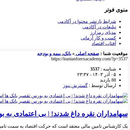
منوی فوتر
شرایط بازنشر محتوا در آکادمی
تبلیغات در آکادمی
مدیای رمزارز
کسب و کار آرمانی
آفتاب اقتصاد
موقعیت شما :
صفحه اصلی
»
بانک، بیمه و بودجه
https://iranianforexacademy.com/?p=3537
شناسه :
3537
۰۵ آذر ۱۴۰۳ - ۲۳:۳۷
88 بازدید
ارسال توسط :
گسترش نیوز
سهامداران نقره داغ شدند! | بی اعتمادی به 
یک کارشناس تامین مالی معتقد است که حرکت اقتصاد به سمت تامین م