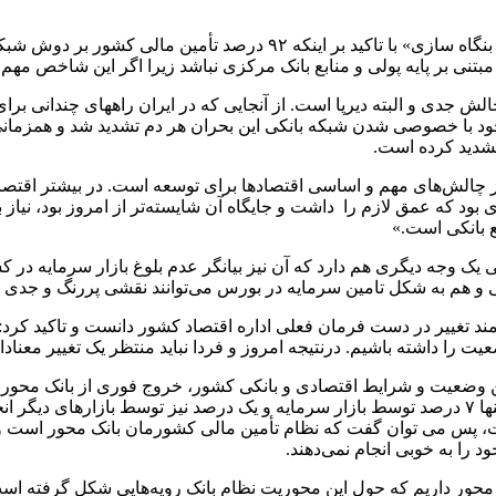
رئیس کل بانک مرکزی در همایش «تامین مالی تولید؛ از بنگاه داری به بنگاه 
مبتنی بر پایه پولی و منابع بانک مرکزی نباشد زیرا اگر این شاخص مهم
لش جدی و البته دیرپا است. از آنجایی که در ایران راههای چندانی برا
جود با خصوصی شدن شبکه بانکی این بحران هر دم تشدید شد و همزمانی
تشدید کرده است.
ز چالش‌های مهم و اساسی اقتصادها برای توسعه است. در بیشتر اقتصاده
بود که عمق لازم را داشت و جایگاه آن شایسته‌تر از امروز بود، نیاز ب
صد شبکه بانکی در تامین مالی یک وجه دیگری هم دارد که آن نیز بیانگر عدم بلوغ بازا
 و هم به شکل تامین سرمایه در بورس می‌توانند نقشی پررنگ و جدی در
ند تغییر در دست فرمان فعلی اداره اقتصاد کشور دانست و تاکید کرد: «ن
عیت را داشته باشیم. درنتیجه امروز و فردا نباید منتظر یک تغییر معنادا
درصد تأمین مالی کشور بر دوش شبکه بانکی است و در این شرایط تنها ۷ درصد توسط بازار سرمایه و یک
ت، پس می توان گفت که نظام تأمین مالی کشورمان بانک محور است و ش
محور داریم که حول این محوریت نظام بانک رویه‌هایی شکل گرفته است.