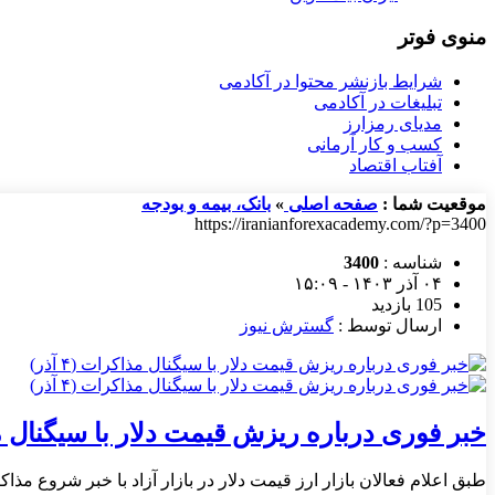
منوی فوتر
شرایط بازنشر محتوا در آکادمی
تبلیغات در آکادمی
مدیای رمزارز
کسب و کار آرمانی
آفتاب اقتصاد
موقعیت شما :
صفحه اصلی
»
بانک، بیمه و بودجه
https://iranianforexacademy.com/?p=3400
شناسه :
3400
۰۴ آذر ۱۴۰۳ - ۱۵:۰۹
105 بازدید
ارسال توسط :
گسترش نیوز
خبر فوری درباره ریزش قیمت دلار با سیگنال مذاکر
طبق اعلام فعالان بازار ارز قیمت دلار در بازار آزاد با خبر شروع مذاکرات هسته‌ای د