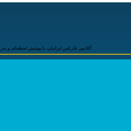
آکادمی فارکس ایرانیان، با پوشش لحظه‌ای و به‌روز اخبار ر