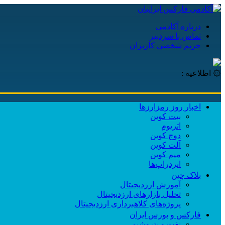
درباره آکادمی
تماس با سردبیر
حریم شخصی کاربران
۞ اطلاعیه :
اخبار روز رمزارزها
بیت کوین
اتریوم
دوج کوین
آلت کوین
میم کوین‌
ایردراپ‌ها
بلاک چین
آموزش ارزدیجیتال
تحلیل بازارهای ارزدیجیتال
پروژه‌های کلاهبرداری ارزدیجیتال
فارکس و بورس ایران
نفت و پتروشیمی