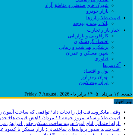
شهرک های صنعتی و مناطق آزاد
بازار خودرو
قیمت طلا و ارزها
بانک، بیمه و بودجه
اخبار بازار تجارت
کارآفرینی و بازاریابی
اقتصاد گردشگری
پزشکی، بهداشت و زیبایی
شهر، مسکن و عمران
فناوری
آکادمی‌ها
پول و اقتصاد
تهران رمز ارز
ایران بیت کوین
جمعه, ۱۶ مرداد , ۱۴۰۵ برابر با - Friday, 7 August , 2026
تیتر اخبار:
وقتی مایکروسافت اپل را نجات داد / توافقی که ساخت آیفون ر
قیمت طلا و سکه امروز جمعه ۱۶ مرداد/ کاهش قیمت ها+ جدول و جزییات
الزام احتمالی اتاق امن؛ هزینه ساخت مسکن چقدر افزایش می‌ی
افت شدید صدور پروانه‌های ساختمانی؛ بازار مسکن با کمبود 
جهش دوباره قیمت نفت؛ برنت به ۸۳ دلار رسید