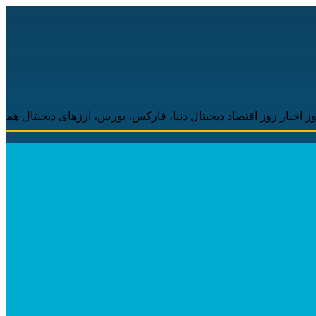
وز اقتصاد دیجیتال دنیا، فارکس، بورس، ارزهای دیجیتال همراه شما خواه