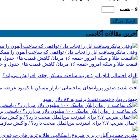
9 − هفت =
آخرین مقالات آکادمی
وقتی مایکروسافت اپل را نجات داد / توافقی که ساخت آیفون را ممک
قیمت طلا و سکه امروز جمعه ۱۶ مرداد/ کاهش قیمت ها+ جدول و جزییات
الزام احتمالی اتاق امن؛ هزینه ساخت مسکن چقدر افزایش می‌یابد؟
افت شدید صدور پروانه‌های ساختمانی؛ بازار مسکن با کمبود عرضه 
جهش دوباره قیمت نفت؛ برنت به ۸۳ دلار رسید
یک ساعت از زمان ایلان ماسک ۱۰۰ میلیون دلار می‌ارزد؟ / پاسخی برای یک ادعای بزرگ
اعمال ضریب ۲.۷ برای اینترنت بین‌الملل صحت دارد؟ / واکنش سازمان تنظیم مقررات
بهترین حساب آلپاری برای شروع، اسکالپ، طلا و تریدرهای حرفه‌ای