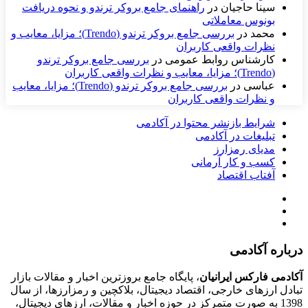
سینا حاجیان
در
راهنمای جامع بروکر ترندو و نحوه دریافت
بونوس معاملاتی
محمد
در
بررسی جامع بروکر ترندو (Trendo)؛ مزایا، معایب و
نظرات واقعی کاربران
کارشناس روابط عمومی
در
بررسی جامع بروکر ترندو
(Trendo)؛ مزایا، معایب و نظرات واقعی کاربران
عباسی
در
بررسی جامع بروکر ترندو (Trendo)؛ مزایا، معایب
و نظرات واقعی کاربران
شرایط بازنشر محتوا در آکادمی
تبلیغات در آکادمی
مدیای رمزارز
کسب و کار آرمانی
آفتاب اقتصاد
درباره آکادمی
آکادمی فارکس ایرانیان
، پایگاه جامع بروزترین اخبار و مقالات بازار
تبادل ارزهای خارجی، اقتصاد دیجیتال، بلاکچین و رمزارزها، از سال
1398 به صورت متمرکز در حوزه اخبار و مقالات، ارزهای‌ دیجیتال،