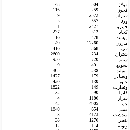
48
504
فولاژ
116
259
فخوز
9
2572
ساراب
3
557
ورنا
1
2427
حپترو
237
312
کچاد
16
478
وپست
49
12260
مارون
416
368
شپنا
2600
234
شتران
930
720
شبندر
9
491
بسویچ
305
238
وبملت
1427
179
وبصادر
420
139
خاور
1822
149
وتجارت
32
590
فایرا
4
1180
شراز
42
4905
جم
1840
654
فملی
8
4173
سدشت
38
1270
بفجر
12
114
وتوصا