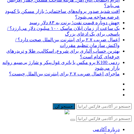
می‌یابد؟
افت شدید صدور پروانه‌های ساختمانی؛ بازار مسکن با کمبود
عرضه مواجه می‌شود؟
جهش دوباره قیمت نفت؛ برنت به ۸۳ دلار رسید
یک ساعت از زمان ایلان ماسک ۱۰۰ میلیون دلار می‌ارزد؟ /
پاسخی برای یک ادعای بزرگ
اعمال ضریب ۲.۷ برای اینترنت بین‌الملل صحت دارد؟ /
واکنش سازمان تنظیم مقررات
بهترین حساب آلپاری برای شروع، اسکالپ، طلا و تریدرهای
حرفه‌ای کدام است؟
ردمی K100 پرو مکس با باتری غول‌پیکر و شارژ بی‌سیم روانه
بازار می‌شود
ماجرای اعمال ضریب ۲.۷ برای اینترنت بین‌الملل چیست؟
جستجو کن
درباره آکادمی