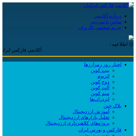
درباره آکادمی
تماس با سردبیر
حریم شخصی کاربران
۞ اطلاعیه :
آکادمی فارکس ایرانیان، با پ
اخبار روز رمزارزها
بیت کوین
اتریوم
دوج کوین
آلت کوین
میم کوین‌
ایردراپ‌ها
بلاک چین
آموزش ارزدیجیتال
تحلیل بازارهای ارزدیجیتال
پروژه‌های کلاهبرداری ارزدیجیتال
فارکس و بورس ایران
نفت و پتروشیمی