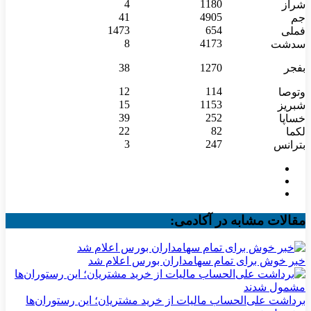
4
1180
شراز
41
4905
جم
1473
654
فملی
8
4173
سدشت
بفجر
1270
38
12
114
وتوصا
15
1153
شبریز
39
252
خساپا
22
82
لکما
3
247
بترانس
مقالات مشابه در آکادمی:
خبر خوش برای تمام سهامداران بورس اعلام شد
برداشت علی‌الحساب مالیات از خرید مشتریان؛ این رستوران‌ها