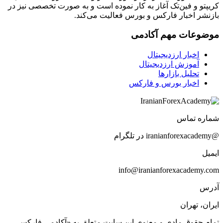
کریپتو و فین‌تک آغاز به کار نموده است و به صورت تخصصی نیز در
بازنشر اخبار فارکس و بورس فعالیت می‌کند.
موضوعات مهم آکادمی
اخبار ارزدیجیتال
آموزش ارزدیجیتال
تحلیل بازارها
اخبار بورس و فارکس
شماره تماس
@iranianforexacademy در تلگرام
ایمیل
info@iranianforexacademy.com
آدرس
ایران، تهران
تمام حقوق مادی و معنوی این سایت متعلق به «آکادمی فارکس