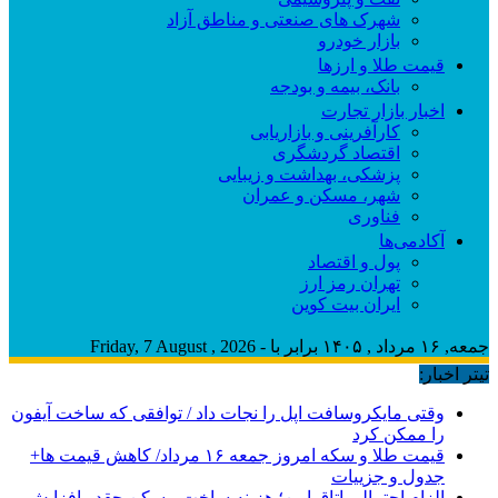
شهرک های صنعتی و مناطق آزاد
بازار خودرو
قیمت طلا و ارزها
بانک، بیمه و بودجه
اخبار بازار تجارت
کارآفرینی و بازاریابی
اقتصاد گردشگری
پزشکی، بهداشت و زیبایی
شهر، مسکن و عمران
فناوری
آکادمی‌ها
پول و اقتصاد
تهران رمز ارز
ایران بیت کوین
جمعه, ۱۶ مرداد , ۱۴۰۵ برابر با - Friday, 7 August , 2026
تیتر اخبار:
وقتی مایکروسافت اپل را نجات داد / توافقی که ساخت آیفون
را ممکن کرد
قیمت طلا و سکه امروز جمعه ۱۶ مرداد/ کاهش قیمت ها+
جدول و جزییات
الزام احتمالی اتاق امن؛ هزینه ساخت مسکن چقدر افزایش