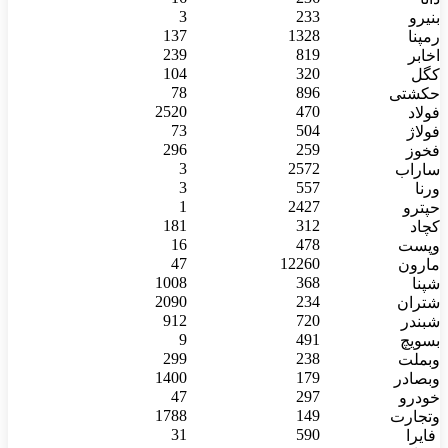
3
233
بنیرو
137
1328
رمپنا
239
819
اخابر
104
320
کگل
78
896
حکشتی‌
2520
470
فولاد
73
504
فولاژ
296
259
فخوز
3
2572
ساراب
3
557
ورنا
1
2427
حپترو
181
312
کچاد
16
478
وپست
47
12260
مارون
1008
368
شپنا
2090
234
شتران
912
720
شبندر
9
491
بسویچ
299
238
وبملت
1400
179
وبصادر
47
297
خودرو
1788
149
وتجارت
31
590
فایرا