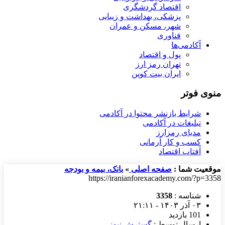
اقتصاد گردشگری
پزشکی، بهداشت و زیبایی
شهر، مسکن و عمران
فناوری
آکادمی‌ها
پول و اقتصاد
تهران رمز ارز
ایران بیت کوین
منوی فوتر
شرایط بازنشر محتوا در آکادمی
تبلیغات در آکادمی
مدیای رمزارز
کسب و کار آرمانی
آفتاب اقتصاد
موقعیت شما :
صفحه اصلی
»
بانک، بیمه و بودجه
https://iranianforexacademy.com/?p=3358
شناسه :
3358
۰۳ آذر ۱۴۰۳ - ۲۱:۱۱
101 بازدید
ارسال توسط :
گسترش نیوز