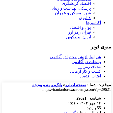
اقتصاد گردشگری
پزشکی، بهداشت و زیبایی
شهر، مسکن و عمران
فناوری
آکادمی‌ها
پول و اقتصاد
تهران رمز ارز
ایران بیت کوین
منوی فوتر
شرایط بازنشر محتوا در آکادمی
تبلیغات در آکادمی
مدیای رمزارز
کسب و کار آرمانی
آفتاب اقتصاد
موقعیت شما :
صفحه اصلی
»
بانک، بیمه و بودجه
https://iranianforexacademy.com/?p=29621
شناسه :
29621
۲۲ مهر ۱۴۰۴ - ۱:۵۱
55 بازدید
ارسال توسط :
گسترش نیوز