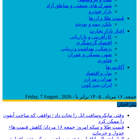
شهرک های صنعتی و مناطق آزاد
بازار خودرو
قیمت طلا و ارزها
بانک، بیمه و بودجه
اخبار بازار تجارت
کارآفرینی و بازاریابی
اقتصاد گردشگری
پزشکی، بهداشت و زیبایی
شهر، مسکن و عمران
فناوری
آکادمی‌ها
پول و اقتصاد
تهران رمز ارز
ایران بیت کوین
جمعه, ۱۶ مرداد , ۱۴۰۵ برابر با - Friday, 7 August , 2026
تیتر اخبار:
وقتی مایکروسافت اپل را نجات داد / توافقی که ساخت آیفون
را ممکن کرد
قیمت طلا و سکه امروز جمعه ۱۶ مرداد/ کاهش قیمت ها+
جدول و جزییات
الزام احتمالی اتاق امن؛ هزینه ساخت مسکن چقدر افزایش