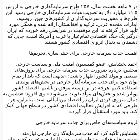
در ۷ ماهه نخست سال، ۲۵۷ طرح سرمایه‌گذاری خارجی به ارزش
۱۱.۵ میلیارد دلار به تصویب هیأت سرمایه‌گذاری خارجی رسید. این
طرح‌ها با محوریت سرمایه‌گذاران از کشورهای چین، روسیه،
امارات متحده عربی، ترکیه و افغانستان ارائه شده و همگی مورد
تأیید قرار گرفته‌اند. این موفقیت در شرایطی رقم خورده که ایران
درگیر یک جنگ اقتصادی تمام‌عیار با غرب و آمریکا است، جایی که
دشمنان به دنبال انزوای اقتصادی کشور هستند.
اهمیت جذب سرمایه خارجی برای خنثی‌سازی تحریم‌ها
احمد بخشایش، عضو کمیسیون امنیت ملی و سیاست خارجی
مجلس، درباره ضرورت جذب سرمایه خارجی برای پروژه‌های
صنعتی و مولد کشور اظهار داشت: «بدیهی است که باید از تمام
توان خود برای جذب سرمایه‌گذار خارجی در بخش‌های تولیدی
استفاده کنیم. هرچه در این زمینه موفق‌تر باشیم، اقتصاد کشور
پویاتر شده و بخش‌های مولد تقویت می‌شوند.» وی افزود: «دشمن به
دنبال منزوی کردن ایران در اقتصاد بین‌المللی است. بنابراین، هر
طرحی که به افزایش فعالیت اقتصادی کشور در سطح جهانی کمک
کند، باید مورد استقبال قرار گیرد.»
لزوم سیاست‌های خاص برای جذب سرمایه خارجی
بخشایش تأکید کرد که جذب سرمایه‌گذاری خارجی نیازمند
سیاست‌ها و قوانین ویژه‌ای است. وی با اشاره به تجربه کشورهای