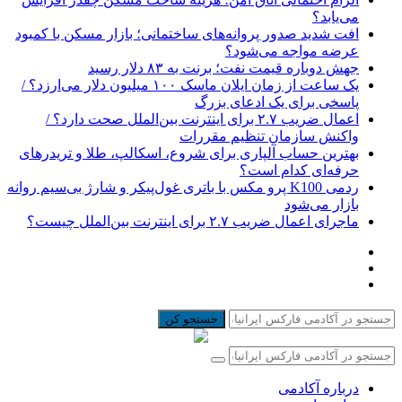
می‌یابد؟
افت شدید صدور پروانه‌های ساختمانی؛ بازار مسکن با کمبود
عرضه مواجه می‌شود؟
جهش دوباره قیمت نفت؛ برنت به ۸۳ دلار رسید
یک ساعت از زمان ایلان ماسک ۱۰۰ میلیون دلار می‌ارزد؟ /
پاسخی برای یک ادعای بزرگ
اعمال ضریب ۲.۷ برای اینترنت بین‌الملل صحت دارد؟ /
واکنش سازمان تنظیم مقررات
بهترین حساب آلپاری برای شروع، اسکالپ، طلا و تریدرهای
حرفه‌ای کدام است؟
ردمی K100 پرو مکس با باتری غول‌پیکر و شارژ بی‌سیم روانه
بازار می‌شود
ماجرای اعمال ضریب ۲.۷ برای اینترنت بین‌الملل چیست؟
جستجو کن
درباره آکادمی