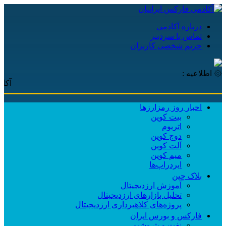
درباره آکادمی
تماس با سردبیر
حریم شخصی کاربران
۞ اطلاعیه :
آکادمی فا
اخبار روز رمزارزها
بیت کوین
اتریوم
دوج کوین
آلت کوین
میم کوین‌
ایردراپ‌ها
بلاک چین
آموزش ارزدیجیتال
تحلیل بازارهای ارزدیجیتال
پروژه‌های کلاهبرداری ارزدیجیتال
فارکس و بورس ایران
نفت و پتروشیمی