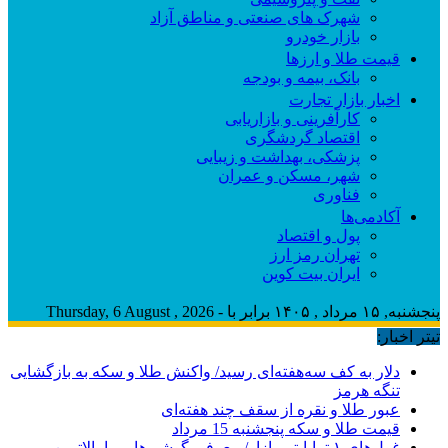
شهرک های صنعتی و مناطق آزاد
بازار خودرو
قیمت طلا و ارزها
بانک، بیمه و بودجه
اخبار بازار تجارت
کارآفرینی و بازاریابی
اقتصاد گردشگری
پزشکی، بهداشت و زیبایی
شهر، مسکن و عمران
فناوری
آکادمی‌ها
پول و اقتصاد
تهران رمز ارز
ایران بیت کوین
پنجشنبه, ۱۵ مرداد , ۱۴۰۵ برابر با - Thursday, 6 August , 2026
تیتر اخبار:
دلار به کف سه‌هفته‌ای رسید/ واکنش طلا و سکه به بازگشایی
تنگه هرمز
عبور طلا و نقره از سقف چند هفته‌ای
قیمت طلا و سکه پنجشنبه 15 مرداد
غول‌های ۱ ترابایتی بازار/ معرفی گوشی‌هایی با بالاترین