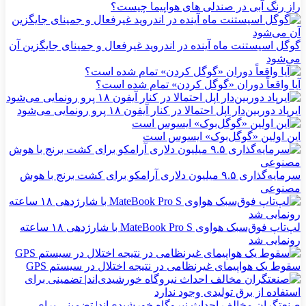
راز رنگ آبی در صندلی های هواپیما چیست؟
گوگل اسیستنت ماه آینده در اندروید غیرفعال و جمینای جایگزین آن
می‌شود
آیا واقعاً دوران «گوگل کردن» تمام شده است؟
ایرپاد دوربین‌دار اپل احتمالا در کنار آیفون ۱۸ پرو رونمایی می‌شود
این اولین «گوگل‌بوک» ایسوس است
سرمایه‌گذاری ۹.۵ میلیون دلاری آرامکو برای کشت برنج با هوش
مصنوعی
لپ‌تاپ فوق‌سبک هواوی MateBook Pro S با شارژدهی ۱۸ ساعته
رونمایی شد
سقوط یک هواپیمای غیرنظامی در نتیجه اختلال در سیستم‌ GPS
صنعتگران مخالف احداث نیروگاه خورشیدی‌اند| تضمینی برای