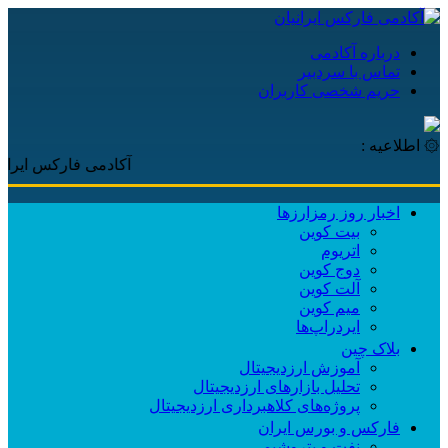
درباره آکادمی
تماس با سردبیر
حریم شخصی کاربران
۞ اطلاعیه :
آکادمی فارکس ایرانیان، با پوش
اخبار روز رمزارزها
بیت کوین
اتریوم
دوج کوین
آلت کوین
میم کوین‌
ایردراپ‌ها
بلاک چین
آموزش ارزدیجیتال
تحلیل بازارهای ارزدیجیتال
پروژه‌های کلاهبرداری ارزدیجیتال
فارکس و بورس ایران
نفت و پتروشیمی