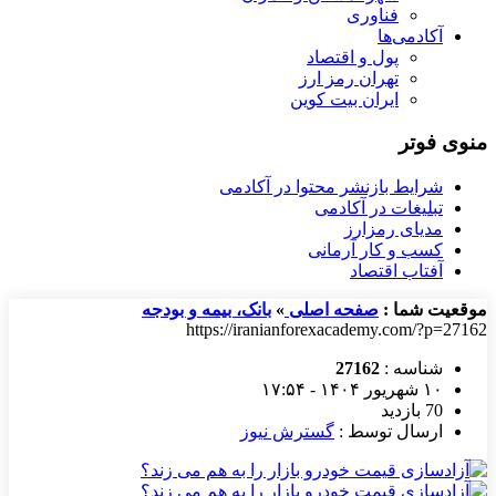
فناوری
آکادمی‌ها
پول و اقتصاد
تهران رمز ارز
ایران بیت کوین
منوی فوتر
شرایط بازنشر محتوا در آکادمی
تبلیغات در آکادمی
مدیای رمزارز
کسب و کار آرمانی
آفتاب اقتصاد
موقعیت شما :
صفحه اصلی
»
بانک، بیمه و بودجه
https://iranianforexacademy.com/?p=27162
شناسه :
27162
۱۰ شهریور ۱۴۰۴ - ۱۷:۵۴
70 بازدید
ارسال توسط :
گسترش نیوز