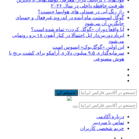
ظرفیت حافظه داخلی در سال ۲۰۲۶
راز رنگ آبی در صندلی های هواپیما چیست؟
گوگل اسیستنت ماه آینده در اندروید غیرفعال و جمینای
جایگزین آن می‌شود
آیا واقعاً دوران «گوگل کردن» تمام شده است؟
ایرپاد دوربین‌دار اپل احتمالا در کنار آیفون ۱۸ پرو رونمایی
می‌شود
این اولین «گوگل‌بوک» ایسوس است
سرمایه‌گذاری ۹.۵ میلیون دلاری آرامکو برای کشت برنج با
هوش مصنوعی
جستجو کن
درباره آکادمی
تماس با سردبیر
حریم شخصی کاربران