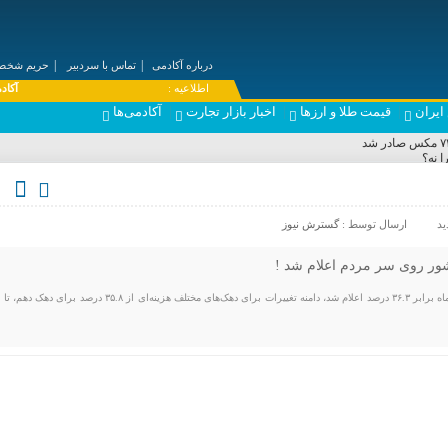
درباره آکادمی
تماس با سردبیر
حریم شخصی
۞ اطلاعیه :
آکادمی فارکس ایرا
ایران
قیمت طلا و ارزها
اخبار بازار تجارت
آکادمی‌ها
ا نه؟
» / بدافزار سرقت رمز عبور در کمین است
از خورشیدگرفتگی عکس بگیریم؟
ای پریمیوم / سامسونگ در رتبه دوم
صنوعی
ارسال توسط :
گسترش نیوز
 صنعتگران |کاهش خاموشی‌ها برای بخش تولید رضایت‌بخش نیست
ور روی سر مردم اعلام شد !
نرخ 