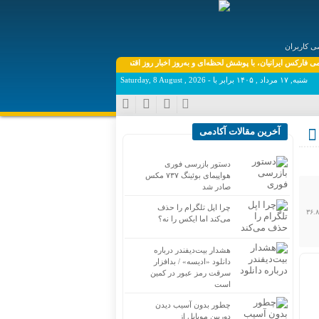
 کاربران
نیان، با پوشش لحظه‌ای و به‌روز اخبار روز اقتصاد دیجیتال دنیا، فارکس، بورس، ارزهای دیجیتال همراه
شنبه, ۱۷ مرداد , ۱۴۰۵ برابر با - Saturday, 8 August , 2026
آخرین مقالات آکادمی
دستور بازرسی فوری
هواپیمای بوئینگ ۷۳۷ مکس
صادر شد
چرا اپل تلگرام را حذف
تورم سالانه کشور در مرداد ماه برابر ۳۶.۳ درصد اعلام شد، دامنه تغییرات برای دهک‌های مختلف هزینه‌ای از ۳۵.۸ درصد برای دهک­­ دهم، تا ۳۶.۸
می‌کند اما ایکس را نه؟
هشدار بیت‌دیفندر درباره
دانلود «ادیسه» / بدافزار
سرقت رمز عبور در کمین
است
چطور بدون آسیب دیدن
دوربین موبایل از