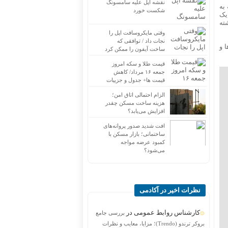
نقشه اپل علیه سامسونگ
 تورم نقطه به
شکست خورد
مرداد ماه ۱۴۰۳ برای خرید یک
صد افزایش داشته
وقتی مایکروسافت اپل را
نجات داد / توافقی که
‌ها و
ساخت آیفون را ممکن کرد
قیمت طلا و سکه امروز
جمعه ۱۶ مرداد/ کاهش
قیمت ها+ جدول و جزییات
الزام احتمالی اتاق امن؛
هزینه ساخت مسکن چقدر
افزایش می‌یابد؟
افت شدید صدور پروانه‌های
ساختمانی؛ بازار مسکن با
کمبود عرضه مواجه
می‌شود؟
نظرات اخیر در آکادمی
کارشناس روابط عمومی
در
بررسی جامع
بروکر ترندو (Trendo)؛ مزایا، معایب و نظرات