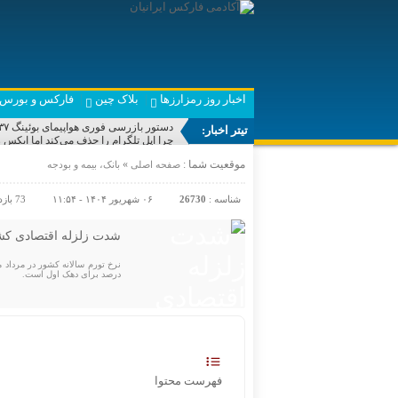
اخبار روز رمزارزها
بلاک چین
فارکس و بورس 
دستور بازرسی فوری هواپیمای بوئینگ ۷۳۷ مکس صادر شد
تیتر اخبار:
چرا اپل تلگرام را حذف می‌کند اما ایکس ر
هشدار بیت‌دیفندر درباره دانلود «ادیسه
موقعیت شما :
»
صفحه اصلی
بانک، بیمه و بودجه
چطور بدون آسیب دیدن دوربین موبایل 
سهم چشمگیر اپل از بازار جهانی گوشی‌ه
درخشش ایران در المپیاد جهانی هوش م
شناسه :
26730
۰۶ شهریور ۱۴۰۴ - ۱۱:۵۴
73 بازدید
جنجال «تشکر» یک مقام مسئول از زبان
مالیات پنهان بنزین بی‌کیفیت
قیمت طلا و سکه امروز شنبه 17مرداد/ افزایش همه قیمت ها + جدول و جزئیات
شدت زلزله اقتصادی کش
قیمت طلا و سکه شنبه 17 مرداد/ قیمت‌ها افزایشی
درصد برای دهک اول است.
فهرست محتوا