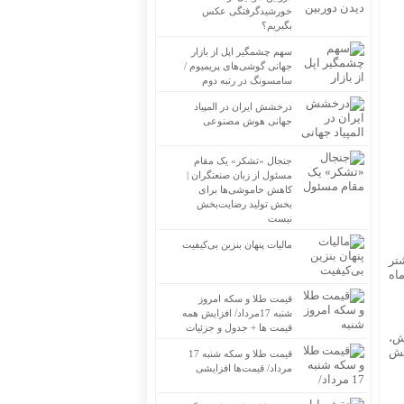
خورشیدگرفتگی عکس
بگیریم؟
سهم چشمگیر اپل از بازار
جهانی گوشی‌های پریمیوم /
سامسونگ در رتبه دوم
درخشش ایران در المپیاد
جهانی هوش مصنوعی
جنجال «تشکر» یک مقام
مسئول از زبان صنعتگران |
کاهش خاموشی‌ها برای
بخش تولید رضایت‌بخش
نیست
مالیات پنهان بنزین بی‌کیفیت
به طور میانگین، ۴۲.۴ درصد بیشتر
ا ماه
قیمت طلا و سکه امروز
شنبه 17مرداد/ افزایش همه
قیمت ها + جدول و جزئیات
ه قبل، ۲.۹ درصد افزایش،
 سال قبل، ۳۶.۳ درصد افزایش
قیمت طلا و سکه شنبه 17
مرداد/ قیمت‌ها افزایشی