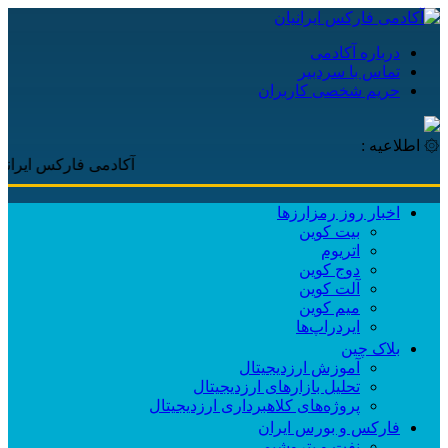
درباره آکادمی
تماس با سردبیر
حریم شخصی کاربران
۞ اطلاعیه :
آکادمی فارکس ایرانیان، با پ
اخبار روز رمزارزها
بیت کوین
اتریوم
دوج کوین
آلت کوین
میم کوین‌
ایردراپ‌ها
بلاک چین
آموزش ارزدیجیتال
تحلیل بازارهای ارزدیجیتال
پروژه‌های کلاهبرداری ارزدیجیتال
فارکس و بورس ایران
نفت و پتروشیمی