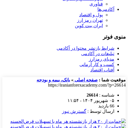
فناوری
آکادمی‌ها
پول و اقتصاد
تهران رمز ارز
ایران بیت کوین
منوی فوتر
شرایط بازنشر محتوا در آکادمی
تبلیغات در آکادمی
مدیای رمزارز
کسب و کار آرمانی
آفتاب اقتصاد
موقعیت شما :
صفحه اصلی
»
بانک، بیمه و بودجه
https://iranianforexacademy.com/?p=26614
شناسه :
26614
۰۵ شهریور ۱۴۰۴ - ۱۱:۵۴
66 بازدید
ارسال توسط :
گسترش نیوز