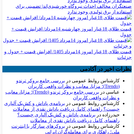
صنعتگران مخالف احداث نیروگاه خورشیدی‌اند| تضمینی برای
استفاده از برق تولیدی وجود ندارد
قیمت طلای 18عیار امروز چهارشنبه 14مرداد/ افزایش قیمت +
جدول
قیمت طلای 18عیار امروز 14مرداد 1405/ افزایش قیمت + جدول و
جزئیات
نظرات اخیر در آکادمی
کارشناس روابط عمومی
در
بررسی جامع بروکر ترندو
(Trendo)؛ مزایا، معایب و نظرات واقعی کاربران
عباسی
در
بررسی جامع بروکر ترندو (Trendo)؛ مزایا، معایب
و نظرات واقعی کاربران
کارشناس روابط عمومی
در
برنامه‌ی پاداش و کش‌بک آلپاری
چیست؟ راهنمای کامل دریافت پاداش نقدی از معاملات
حیدرزاده
در
برنامه‌ی پاداش و کش‌بک آلپاری چیست؟
راهنمای کامل دریافت پاداش نقدی از معاملات
کارشناس روابط عمومی
در
بروکرهای سازگار با اینترنت
ملی؛ راهکاری برای معامله‌گران ایرانی