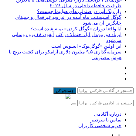
ظرفیت حافظه داخلی در سال ۲۰۲۶
راز رنگ آبی در صندلی های هواپیما چیست؟
گوگل اسیستنت ماه آینده در اندروید غیرفعال و جمینای
جایگزین آن می‌شود
آیا واقعاً دوران «گوگل کردن» تمام شده است؟
ایرپاد دوربین‌دار اپل احتمالا در کنار آیفون ۱۸ پرو رونمایی
می‌شود
این اولین «گوگل‌بوک» ایسوس است
سرمایه‌گذاری ۹.۵ میلیون دلاری آرامکو برای کشت برنج با
هوش مصنوعی
جستجو کن
درباره آکادمی
تماس با سردبیر
حریم شخصی کاربران