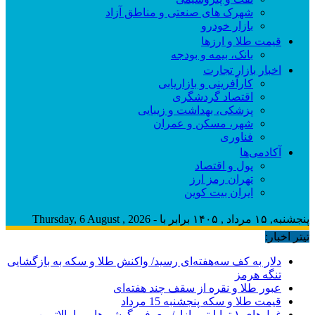
شهرک های صنعتی و مناطق آزاد
بازار خودرو
قیمت طلا و ارزها
بانک، بیمه و بودجه
اخبار بازار تجارت
کارآفرینی و بازاریابی
اقتصاد گردشگری
پزشکی، بهداشت و زیبایی
شهر، مسکن و عمران
فناوری
آکادمی‌ها
پول و اقتصاد
تهران رمز ارز
ایران بیت کوین
پنجشنبه, ۱۵ مرداد , ۱۴۰۵ برابر با - Thursday, 6 August , 2026
تیتر اخبار:
دلار به کف سه‌هفته‌ای رسید/ واکنش طلا و سکه به بازگشایی
تنگه هرمز
عبور طلا و نقره از سقف چند هفته‌ای
قیمت طلا و سکه پنجشنبه 15 مرداد
غول‌های ۱ ترابایتی بازار/ معرفی گوشی‌هایی با بالاترین