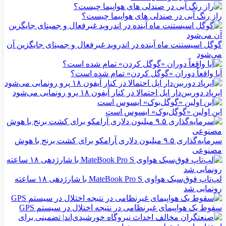
راز رنگ آبی در صندلی های هواپیما چیست؟
گوگل اسیستنت ماه آینده در اندروید غیرفعال و جمینای جایگزین آن
می‌شود
آیا واقعاً دوران «گوگل کردن» تمام شده است؟
ایرپاد دوربین‌دار اپل احتمالا در کنار آیفون ۱۸ پرو رونمایی می‌شود
این اولین «گوگل‌بوک» ایسوس است
سرمایه‌گذاری ۹.۵ میلیون دلاری آرامکو برای کشت برنج با هوش
مصنوعی
لپ‌تاپ فوق‌سبک هواوی MateBook Pro S با شارژدهی ۱۸ ساعته
رونمایی شد
سقوط یک هواپیمای غیرنظامی در نتیجه اختلال در سیستم‌ GPS