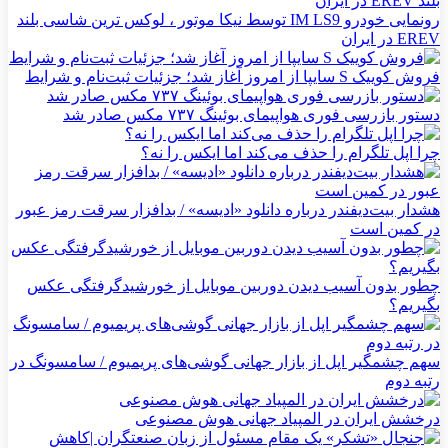
رونمایی خودرو IM LS9 توسط نیکا موتور ، لوکس ترین شاسی بلند
EREV در ایران
فروش کوییک S سایپا از امروز آغاز شد؛ جزئیات ثبت‌نام و شرایط
دستور بازرسی فوری هواپیمای بوئینگ ۷۳۷ مکس صادر شد
چرا اپل تلگرام را حذف می‌کند اما ایکس را نه؟
هشدار بیت‌دیفندر درباره دانلود «ادیسه» / بدافزار سرقت رمز عبور
در کمین است
چطور بدون آسیب دیدن دوربین موبایل از خورشیدگرفتگی عکس
بگیریم؟
سهم چشمگیر اپل از بازار جهانی گوشی‌های پریمیوم / سامسونگ در
رتبه دوم
درخشش ایران در المپیاد جهانی هوش مصنوعی