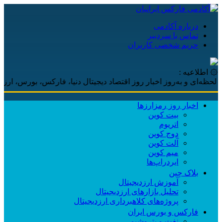
درباره آکادمی
تماس با سردبیر
حریم شخصی کاربران
۞ اطلاعیه :
و به‌روز اخبار روز اقتصاد دیجیتال دنیا، فارکس، بورس، ارزهای دیجیت
اخبار روز رمزارزها
بیت کوین
اتریوم
دوج کوین
آلت کوین
میم کوین‌
ایردراپ‌ها
بلاک چین
آموزش ارزدیجیتال
تحلیل بازارهای ارزدیجیتال
پروژه‌های کلاهبرداری ارزدیجیتال
فارکس و بورس ایران
نفت و پتروشیمی