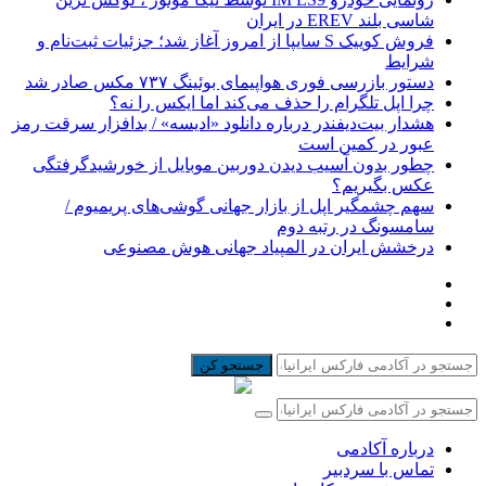
شاسی بلند EREV در ایران
فروش کوییک S سایپا از امروز آغاز شد؛ جزئیات ثبت‌نام و
شرایط
دستور بازرسی فوری هواپیمای بوئینگ ۷۳۷ مکس صادر شد
چرا اپل تلگرام را حذف می‌کند اما ایکس را نه؟
هشدار بیت‌دیفندر درباره دانلود «ادیسه» / بدافزار سرقت رمز
عبور در کمین است
چطور بدون آسیب دیدن دوربین موبایل از خورشیدگرفتگی
عکس بگیریم؟
سهم چشمگیر اپل از بازار جهانی گوشی‌های پریمیوم /
سامسونگ در رتبه دوم
درخشش ایران در المپیاد جهانی هوش مصنوعی
جستجو کن
درباره آکادمی
تماس با سردبیر