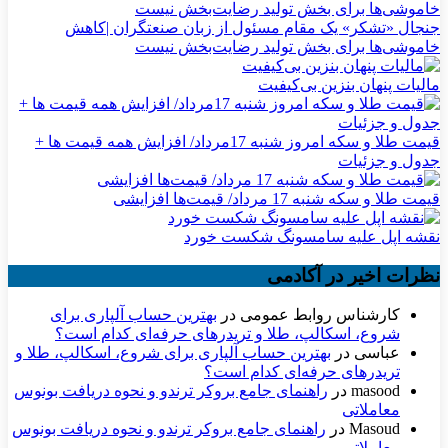
جنجال «تشکر» یک مقام مسئول از زبان صنعتگران |کاهش
خاموشی‌ها برای بخش تولید رضایت‌بخش نیست
مالیات پنهان بنزین بی‌کیفیت
قیمت طلا و سکه امروز شنبه 17مرداد/ افزایش همه قیمت ها +
جدول و جزئیات
قیمت طلا و سکه شنبه 17 مرداد/ قیمت‌ها افزایشی
نقشه اپل علیه سامسونگ شکست خورد
نظرات اخیر در آکادمی
کارشناس روابط عمومی
در
بهترین حساب آلپاری برای
شروع، اسکالپ، طلا و تریدرهای حرفه‌ای کدام است؟
عباسی
در
بهترین حساب آلپاری برای شروع، اسکالپ، طلا و
تریدرهای حرفه‌ای کدام است؟
masood
در
راهنمای جامع بروکر ترندو و نحوه دریافت بونوس
معاملاتی
Masoud
در
راهنمای جامع بروکر ترندو و نحوه دریافت بونوس
معاملاتی