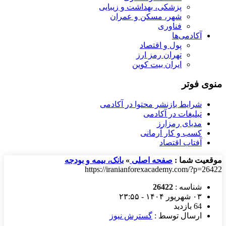
پزشکی، بهداشت و زیبایی
شهر، مسکن و عمران
فناوری
آکادمی‌ها
پول و اقتصاد
تهران رمز ارز
ایران بیت کوین
منوی فوتر
شرایط بازنشر محتوا در آکادمی
تبلیغات در آکادمی
مدیای رمزارز
کسب و کار آرمانی
آفتاب اقتصاد
موقعیت شما :
صفحه اصلی
»
بانک، بیمه و بودجه
https://iranianforexacademy.com/?p=26422
شناسه :
26422
۰۳ شهریور ۱۴۰۴ - ۲۳:۵۵
64 بازدید
ارسال توسط :
گسترش نیوز