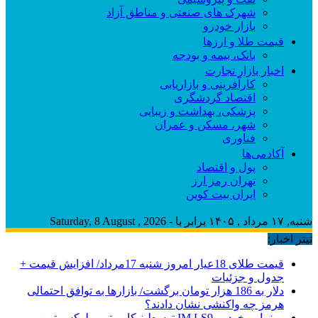
شهرک های صنعتی و مناطق آزاد
بازار خودرو
قیمت طلا و ارزها
بانک، بیمه و بودجه
اخبار بازار تجارت
کارآفرینی و بازاریابی
اقتصاد گردشگری
پزشکی، بهداشت و زیبایی
شهر، مسکن و عمران
فناوری
آکادمی‌ها
پول و اقتصاد
تهران رمز ارز
ایران بیت کوین
شنبه, ۱۷ مرداد , ۱۴۰۵ برابر با - Saturday, 8 August , 2026
تیتر اخبار:
قیمت طلای 18عیار امروز شنبه 17مرداد/ افزایش قیمت +
جدول و جزئیات
دلار به 186 هزار تومان برگشت/ بازارها به توافق احتمالی
هرمز چه واکنشی نشان دادند؟
رونمایی خودرو IM LS9 توسط نیکا موتور ، لوکس ترین