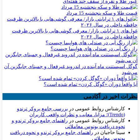
عبور طلا و نقره از سقف چند هفته‌ای
قیمت طلا و سکه پنجشنبه 15 مرداد
غول‌های ۱ ترابایتی بازار/ معرفی گوشی‌هایی با بالاترین ظرفیت
حافظه داخلی در سال ۲۰۲۶
راز رنگ آبی در صندلی های هواپیما چیست؟
گوگل اسیستنت ماه آینده در اندروید غیرفعال و جمینای جایگزین آن
می‌شود
آیا واقعاً دوران «گوگل کردن» تمام شده است؟
نظرات اخیر در آکادمی
کارشناس روابط عمومی
در
بررسی جامع بروکر ترندو
(Trendo)؛ مزایا، معایب و نظرات واقعی کاربران
کارشناس روابط عمومی
در
راهنمای جامع بروکر ترندو و
نحوه دریافت بونوس معاملاتی
سینا حاجیان
در
راهنمای جامع بروکر ترندو و نحوه دریافت
بونوس معاملاتی