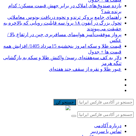
بازده صندوق‌های املاک در برابر جهش قیمت مسکن؛ کدام
برنده شد؟
راهنمای جامع بروکر ترندو و نحوه دریافت بونوس معاملاتی
تحول بزرگ در آیفون ۱۸ پرو/ سه قابلیت رویایی که بالاخره به
حقیقت می‌پیوندند
پرواز موفقیت‌آمیز هواپیمای مسافربری چین در ارتفاع بالا /
عکس
قیمت طلا و سکه امروز پنجشنبه 15مرداد 1405/ افزایش همه
قیمت ها + جدول
دلار به کف سه‌هفته‌ای رسید/ واکنش طلا و سکه به بازگشایی
تنگه هرمز
عبور طلا و نقره از سقف چند هفته‌ای
جستجو کن
درباره آکادمی
تماس با سردبیر