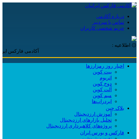
درباره آکادمی
تماس با سردبیر
حریم شخصی کاربران
۞ اطلاعیه :
آکادمی فارکس ایرانیان، با
اخبار روز رمزارزها
بیت کوین
اتریوم
دوج کوین
آلت کوین
میم کوین‌
ایردراپ‌ها
بلاک چین
آموزش ارزدیجیتال
تحلیل بازارهای ارزدیجیتال
پروژه‌های کلاهبرداری ارزدیجیتال
فارکس و بورس ایران
نفت و پتروشیمی