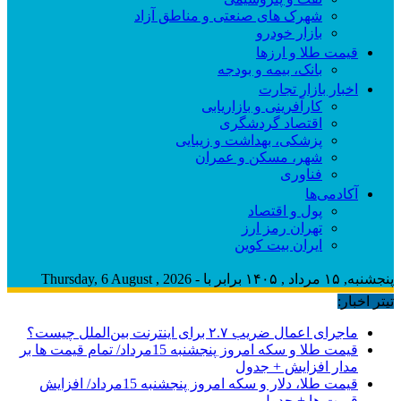
شهرک های صنعتی و مناطق آزاد
بازار خودرو
قیمت طلا و ارزها
بانک، بیمه و بودجه
اخبار بازار تجارت
کارآفرینی و بازاریابی
اقتصاد گردشگری
پزشکی، بهداشت و زیبایی
شهر، مسکن و عمران
فناوری
آکادمی‌ها
پول و اقتصاد
تهران رمز ارز
ایران بیت کوین
پنجشنبه, ۱۵ مرداد , ۱۴۰۵ برابر با - Thursday, 6 August , 2026
تیتر اخبار:
ماجرای اعمال ضریب ۲.۷ برای اینترنت بین‌الملل چیست؟
قیمت طلا و سکه امروز پنجشنبه 15مرداد/ تمام قیمت ها بر
مدار افزایش + جدول
قیمت طلا، دلار و سکه امروز پنجشنبه 15مرداد/ افزایش
قیمت ها + جدول