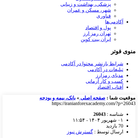
پزشکی، بهداشت و زیبایی
شهر، مسکن و عمران
فناوری
آکادمی‌ها
پول و اقتصاد
تهران رمز ارز
ایران بیت کوین
منوی فوتر
شرایط بازنشر محتوا در آکادمی
تبلیغات در آکادمی
مدیای رمزارز
کسب و کار آرمانی
آفتاب اقتصاد
موقعیت شما :
صفحه اصلی
»
بانک، بیمه و بودجه
https://iranianforexacademy.com/?p=26043
شناسه :
26043
۰۱ شهریور ۱۴۰۴ - ۱۱:۵۴
70 بازدید
ارسال توسط :
گسترش نیوز