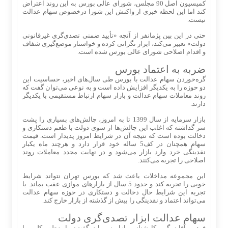
کمیسیون اصل 90 مجلس، شورای عالی بورس به این روند اعتراض
کند اما این لحظه خبری از واکنش این شورا درخصوص سهام عدالت
نیست.
حتی در این بین پژمانفر از آنچه «تأیید ضمنی تصدی‌گری غیرقانونی
دولت» تعبیر می‌کند، ابراز نگرانی کرده و خواستار موضع‌گیری شفاف
و اقدام اصلاحی شورای عالی بورس شده است.
ضربه به اعتماد بورس
گره‌خوردن سهام عدالت با بورس طی سال‌های اخیر، حساسیت این
دو حوزه را به یکدیگر افزایش داده است و به نوعی می‌توان گفت که
روند معاملات سهام عدالت و بازار سهام ارتباط مستقیمی با یکدیگر
دارند.
بازار سرمایه از سال 1399 تا به امروز، چالش‌های بسیاری را پشت
سر گذاشته که اغلب این چالش‌ها از سوی دولت با طعم دستکاری و
دخالت بوده است که نتیجه آن در شرایط امروز پدیدار است. قیمت
سهام همچنان در کف5 ساله خود قرار دارد و هرچند ماه یکبار
نقدینگی خرد وارد بازار می‌‌شود و در نهایت مجدد معاملات روند
اصلاحی را تجربه می‌کنند.
این مجموعه مداخلات باعث شد که بورس تهران نتواند شرایط
خوبی را تجربه کند و حدود 5 سال از بازارهای موازی عقب بماند. با
تجربه این شرایط حال دخالت و دستکاری در حوزه سهام عدالت
می‌تواند اعتماد و نقدینگی را بیش از گذشته از بازار خارج کند.
سهام عدالت ابزار تصدی‌گری دولت
فردین آقابزرگی، کارشناس بازار سرمایه گفت: ما به‌طور کلی، با