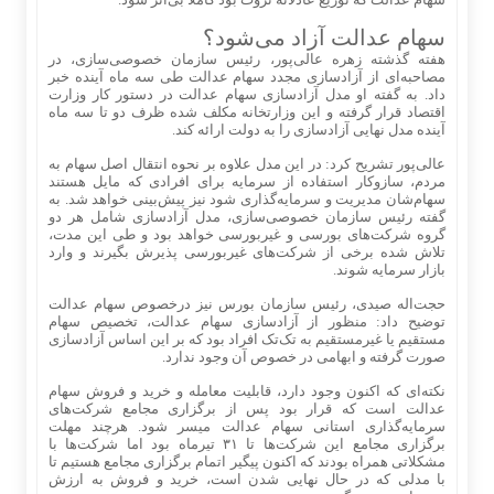
سهام عدالت آزاد می‌شود؟
هفته گذشته زهره عالی‌پور، رئیس سازمان خصوصی‌سازی، در
مصاحبه‌ای از آزادسازی مجدد سهام عدالت طی سه ماه آینده خبر
داد. به گفته او مدل آزادسازی سهام عدالت در دستور کار وزارت
اقتصاد قرار گرفته و این وزارتخانه مکلف شده ظرف دو تا سه ماه
آینده مدل نهایی آزادسازی را به دولت ارائه کند.
عالی‌پور تشریح کرد: در این مدل علاوه بر نحوه انتقال اصل سهام به
مردم، سازوکار استفاده از سرمایه برای افرادی که مایل هستند
سهام‌شان مدیریت و سرمایه‌گذاری شود نیز پیش‌بینی خواهد شد. به
گفته رئیس سازمان خصوصی‌سازی، مدل آزادسازی شامل هر دو
گروه شرکت‌های بورسی و غیربورسی خواهد بود و طی این مدت،
تلاش شده برخی از شرکت‌های غیربورسی پذیرش بگیرند و وارد
بازار سرمایه شوند.
حجت‌اله صیدی، رئیس سازمان بورس نیز درخصوص سهام عدالت
توضیح داد: منظور از آزادسازی سهام عدالت، تخصیص سهام
مستقیم یا غیرمستقیم به تک‌تک افراد بود که بر این اساس آزادسازی
صورت گرفته و ابهامی در خصوص آن وجود ندارد.
نکته‌ای که اکنون وجود دارد، قابلیت معامله و خرید و فروش سهام
عدالت است که قرار بود پس از برگزاری مجامع شرکت‌های
سرمایه‌گذاری استانی سهام عدالت میسر شود. هرچند مهلت
برگزاری مجامع این شرکت‌ها تا ۳۱ تیرماه بود اما شرکت‌ها با
مشکلاتی همراه بودند که اکنون پیگیر اتمام برگزاری مجامع هستیم تا
با مدلی که در حال نهایی شدن است، خرید و فروش به ارزش