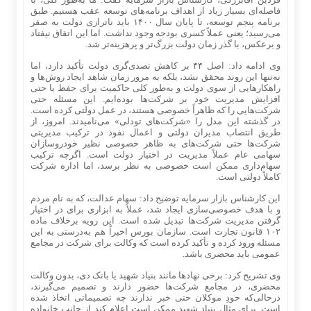
فاصله‌ای بسیار زیاد از اهداف برنامه‌های توسعه عقب هستیم. طبق
برنامه پنجم توسعه، تا پایان سال ۱۴۰۰ باید ناترازی دولت به صفر
می‌رسید؛ یعنی عملاً کسری بودجه وجود نداشت. اما این اتفاق نیفتاد
و برعکس، با گذر زمان دولت بزرگ‌تر و پرهزینه‌تر شد.
وی ادامه داد: اصل ۴۴ بر کاهش تصدی‌گری دولت تأکید دارد، اما
نه‌‌تنها این روند محقق نشد، بلکه به مرور زمان شاهد ایجاد روش‌ها و
راهکارهایی از سوی دولت و به‌طور کلی حاکمیت برای حفظ یا حتی
افزایش مدیریت خود بر شرکت‌ها بوده‌ایم. این مسئله حتی
شرکت‌هایی را که ظاهراً خصوصی هستند، در عمل دولتی کرده است.
در گذشته این مدل را «شرکت‌های تودلی» می‌نامیدند. امروز، از
طریق انتصاب مدیران دولتی و اعمال نفوذ در ترکیب مدیریتی
شرکت‌ها حتی شرکت‌های به ظاهر خصوصی نظیر خودروسازان
سهامی عام عملاً مدیریت در اختیار دولت است. اگرچه ترکیب
سهام‌داری ممکن است خصوصی به نظر برسد، اما اداره شرکت
کاملاً دولتی است.
این کارشناس بازار سرمایه توضیح داد: سهام عدالت، که به نام مردم
و با هدف خصوصی‌سازی ایجاد شد، عملاً به ابزاری برای در اختیار
گرفتن مدیریت شرکت‌ها تبدیل شده است. این رویه برخلاف ماده
۱۰۲ قانون تجارت است. سازمان بورس اخیراً هم به‌درستی به این
مسئله ورود کرده و تأکید کرده است که وکالت برای شرکت در مجامع
عمومی باید محضری باشد.
وی تشریح کرد: برخی نهادها مانند بنیاد شهید یا بانک دی، بدون وکالت
محضری، در مجامع شرکت‌ها حضور دارند و تصمیم می‌گیرند،
درحالی‌که خودِ موکلان حتی خبر ندارند چه تصمیماتی اتخاذ شده
است. برای مثال بنیاد شهید ممکن است اعلام کند از جانب خانواده