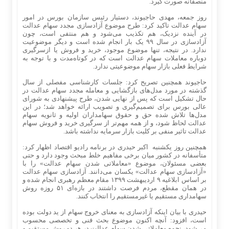
منصفانه صورت گیرد.
روز جمعه، مهدی حاجیوند، دستیار رئیس سازمان بورس در امور
سهام عدالت تاکید کرد: طرح موضوع آزادسازی مجدد سهام عدالت
در آینده نزدیک، هم تکذیب می‌‌شود و هم منتفی است، چون
آزادسازی در سال ۹۹ یک‌ بار انجام شده است و دیگر موضوعیت
ندارد. در نتیجه، تنها موضوع موجود، خرید و فروش یا ازسرگیری
دوباره معاملات سهام عدالت است که در کوتاه‌مدت و با توجه به
شرایط فعلی بازار سهام موضوعیتی ندارد.
حاجیوند همچنین تصریح کرد: جلسات کارشناسی مفصلی از سال
گذشته در مورد مدل‌های بازگشایی و معامله مجدد سهام عدالت در
حال تشکیل است که پس از نهایی شدن، طرح پیشنهادی به شورای
عالی بورس برای تصمیم‌گیری و تصویب ارائه خواهد شد؛ در این
مدل‌ها تلاش شده حق و حقوق سهامداران اولیه و ثانویه سهام
عدالت لحاظ شود، و از همه مهم‌تر از سرگیری خرید و فروش سهام
عدالت تاثیر منفی بر کلیت بازار سرمایه نداشته باشد.
همچنین روز یکشنبه اکبر حیدری در برنامه رادیو اقتصاد اظهار کرد:
متأسفانه در کشور میان برخی مفاهیم خلط مبحث وجود دارد و حتی
بعضی مسئولان، موضوع «معاملاتی شدن سهام عدالت» را با
«آزادسازی سهام عدالت» یکسان می‌دانند. آزادسازی سهام عدالت
بر اساس ابلاغیه ۹ اردیبهشت ۱۳۹۹ مقام معظم رهبری انجام شده و
در همان مقطع، مردم فرصت داشتند در بازه‌ای ۵۱ روزه روش
سهامداری مستقیم یا غیرمستقیم را انتخاب کنند.
حیدری با بیان اینکه آزادسازی به معنای خروج سهام از ید دولت بوده
است، افزود: آنچه اکنون موضوع بحث فنی و تخصصی محسوب
می‌شود، نحوه معاملاتی شدن سهام عدالت در هر دو روش مستقیم و