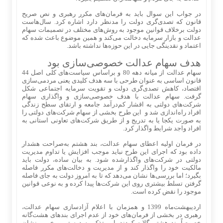
در جواب این سوال باید به فرمان‌های مکرر رهبری و نص صریح
قانون که تصدی‌گری دولت را مدنظر دارد اشاره کرد. سال‌هاست
دولت برخلاف قوانین موجود به روش‌های مختلف در تصمیمات سهام
عدالت و بازار سرمایه دخالت می‌کند و همین موضوع باعث شده که
اعتماد و نقدینگی جایی در این حوزه‌ها نداشته باشد.
هدف سهام عدالت خصوصی‌سازی بود
سهام عدالت از میانه دهه 80 و براساس سیاست‌های کلی اصل 44
قانون اساسی به عنوان طرحی با سه هدف کلیدی یعنی مردمی‌سازی
اقتصاد، کاهش تصدی‌گری دولت و تقویت سرمایه اجتماعی شکل
گرفت. سهام عدالت با هدف خصوصی‌سازی و واگذاری سهام
شرکت‌های دولتی به اقشار کم‌درآمد جامعه و ارتقای سطح زندگی
افراد راه‌اندازی شد و این طرح بخشی از سهام شرکت‌های دولتی را
به صورت یکجا یا به تدریج و از طریق شرکت‌های تعاونی استانی به
افراد واجد شرایط واگذار کرد.
در فرمان اولیه اعطای سهام عدالت، بند هشتم به‌صراحت هشدار
داده بود که اجرای این طرح نباید موجب افزایش یا تداوم مدیریت
دولتی در شرکت‌های واگذارشده شود. به بیان ساده، دولت باید
مالکیت خود را واگذار کند و از مدیریت و دخالت‌های مکرر فاصله
بگیرد؛ اما بررسی‌ها نشان می‌دهد که تا به امروز دولت به جای فاصله
گرفتن تسلط بیشتری روی این شرکت‌ها پیدا کرده و به نوعی قوانین
موجود را نقض کرده است.
اردیبهشت‌ماه 1399 و همزمان با اعلام آزادسازی سهام عدالت،
رهبری در بخشی از فرمان‌های خود از عدم اجرای بندهای هشت‌گانه
خصوصاً بند هشتم گلایه کردند. این تذکر به درستی و خوبی نشان