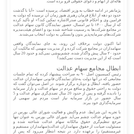
هاله‌ای از ابهام و دعوای حقوقی فرو برده است.
پژمانفر در ادامه خطاب به وزیر اقتصاد، پرسیده است: «آیا با گذشت
حدود دو دهه از ابلاغ فرمان رهبری هنوز زمان آن نرسیده که دولت به
فرامین وی و احکام قانونی صدرالاشاره تمکین کند؟» او تأکید کرده
که از سال ۱۴۰۰ تا تیر امسال، حضور نمایندگان کانون سهام عدالت
در مجامع شرکت‌ها به رسمیت شناخته شده بود و اعضای هیئت‌مدیره
شرکت‌های سرمایه‌پذیر بدون وابستگی به دولت انتخاب می‌شدند.
اما اکنون دولت برخلاف این روند، به جای نمایندگان واقعی
سهامداران در مجامع شرکت کرده و از مدیریت سهمی که مالکیت آن
حدود ۲۰ سال پیش واگذار شده، چشم‌پوشی نمی‌کند و حدود 20 سال
است که از این مدیریت دست نمی‌کشد؟
ابطال مجامع سهام عدالت
رئیس کمیسیون اصل ۹۰ به صراحت پیشنهاد کرده که تمام جلسات
مجامعی که در آنها دولت به‌جای نمایندگان قانونی سهامداران عدالت
حضور یافته، ابطال و دوباره برگزار شوند. در اصل می‌توان گفت که
دولت به راحتی حقوق و منافع مردم در سهام عدالت و بازار سرمایه
را نادیده گرفته و پس از حدود 20 سال تصدی‌گری سهام عدالت و 5
سال حضور در بازار سرمایه نیاز است مردم نیز سهمی از
سرمایه‌گذاری خود ببرند.
با تجربه این شرایط، عدم واکنش و فعالیت شورای عالی بورس در
حوزه سهام عدالت چشم می‌آید. شورای عالی بورس به عنوان تنها
مرجع تنظیم‌گری حقوق مالکانه سهام عدالت شناخته شده و
مسئولیت صیانت از حقوق سهامداران عدالت(سهامداران مستقیم و
غیرمستقیم) را برعهده دارد. در نتیجه انتظار می‌رود که پس از