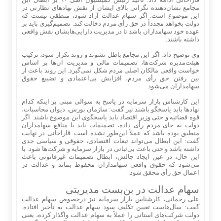
مجامع نشان‌دهنده نگرانی بالای ایشان از نقش نهادهای نظارتی در
این موضوع است. اگر سهام عدالت آزاد شود، منطقی نیست که
دولت بخواهد مجدداً در حق رأی مردم دخالت کند. تصمیم‌گیری باید بر
عهده خود سهامداران باشد تا در مدیریت دارایی‌هایشان نقش واقعی
داشته باشند.
وی توضیح داد: اگر این مجامع باطل نشوند و روند تکرار شود، ترکیب
هیئت‌مدیره شرکت‌ها، تصمیمات مالی و مدیریت آن‌ها بر اساس
خواست واقعی مالکان اصلی مردم شکل نمی‌گیرد. این روند باعث از
بین رفتن حق رأی مردم، افزایش بی‌اعتمادی و تضییع حقوق
سهامداران می‌شود.
این کارشناس بازار سرمایه در پاسخ به سوالی مبنی بر اینکه کدام
نهادها باید پاسخگو باشند نیز گفت: سازمان بورس، دیوان محاسبات،
قوه قضائیه و حتی وزیر اقتصاد باید پاسخگوی این موضوع باشند. اگر
دولت به جای مردم رأی داده، تصمیمات باید با منافع سهامداران
منطبق بوده باشد که عملاً این‌طور نشده است. قاراخانی در نهایت
گفت: این ابطال می‌تواند تبعات اقتصادی، حقوقی و سیاسی جدی
داشته باشد و حتی باعث بی‌ثباتی در بازار سرمایه و شرکت‌ها شود. با
این حال، در عین ایجاد چالش، ابطال تصمیمات غیرقانونی باعث
می‌‌شود که حقوق واقعی سهامداران محفوظ بماند و عدالت در
اعمال حق رأی محقق شود.
سهام عدالت در بن‌بست مدیریتی
علی رحمانی، کارشناس بازار سرمایه نیز درخصوص سهام عدالت
گفت: سال‌هاست تعیین تکلیف سود سهام عدالت به تأخیر افتاده.
دولت شرکت‌های استانی را عملاً به سهام عدالت واگذار کرده، یعنی