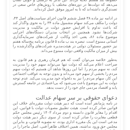
می‌دهد که دولت‌ها در دوره‌های مختلف با روش‌های خاص سعی در
تصدی‌گری داشته‌اند که تا به امروز موفق عمل کرده‌اند.
در ادامه نیز ماده ۳۸ فصل ششم قانون اجرای سیاست‌های اصل ۴۴،
دولت را مکلف می‌کند سهام مشمول ماده ۳۴ را به نحوی واگذار کند
که باعث تداوم یا افزایش حضور دولت در مالکیت و مدیریت
شرکت‌ها نشود. همچنین در انتخاب مدیران دستگاه‌های اجرایی
موضوع ماده ۸۶، یعنی اخذ وکالت از شرکت‌های سرمایه‌گذاری
استانی ممنوع است. تبصره بند ب ماده ۵ قانون برنامه پنج‌ساله هفتم
نیز حضور مسئولان دولتی در هیئت‌مدیره شرکت‌های واگذارشده را
بیش از میزان مالکیت واقعی دولت ممنوع می‌داند.
به‌طور خلاصه می‌توان گفت که هم فرمان رهبری و هم قانون به
صراحت اعلام می‌کند که دولت تنها می‌تواند سهم خود را مدیریت
کند، نه سهم مردم را. اما این روزها شاهد آن هستیم که دولت سهم
مردم را بخشی از سهم خود می‌داند و بدون توجه به عواقب اجتماعی
این کار، سهام مردم را نیز به دلخواه خود مدیریت می‌کند. عدم توجه
دولت به این موضوع باعث می‌‌شود که بی‌اعتمادی در جامعه گسترش
یابد و اقتصاد مردمی جای خود را از دست بدهد.
دعوای حقوقی بر سر سهام عدالت
در نامه پژمانفر آمده است که دبیر هیئت دولت مقرره‌ای خلاف این
قوانین صادر کرده است. هیئت تطبیق مصوبات دولت با قوانین، این
اقدام را مغایر قانون دانسته و دوم مرداد ۱۴۰۳ رئیس مجلس حکم
قطعی مغایرت را صادر کرده است. از سوی دیگر دبیر هیئت دولت
مدعی است این یک مقرره اداری بوده، نه مصوبه قانونی، و بنابراین
مجلس حق ورود نداشته، همین اختلاف ظاهراً فنی، اصل ماجرا را در