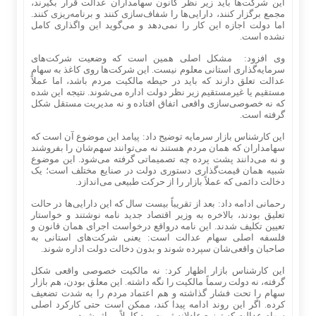
این شرکت‌ها باید زیر نظر کانون سهامداران عدالت قرار بگیرند،
مجمع برگزار کنند، دارایی‌ها را شفاف‌سازی کنند و برنامه‌ریزی کنند.
اما دولت اجازه این کار را نمی‌دهد و می‌گوید این واگذاری کامل
نشده است.
وی افزود: مشکل اصلی همین است که وضعیت شرکت‌های
سرمایه‌گذاری استانی معلوم نیست. این شرکت‌ها روی کاغذ به سهام
عدالت تعلق دارند که باید در حیطه مالکیت مردم باشد، اما عملاً
مستقیم یا غیرمستقیم زیر نظر دولت اداره می‌شوند. نتیجه این شده
که نه خصوصی‌سازی واقعی اتفاق افتاده و نه مدیریت مستقل شکل
گرفته است.
این کارشناس بازار سرمایه توضیح داد: پیامد این موضوع آن است که
سهامداران که همان مردم هستند نه می‌توانند سهم‌شان را بفروشند
و نه می‌دانند پشت پرده چه تصمیماتی گرفته می‌شود. این موضوع
شبیه همان قیمت‌گذاری دستوری دولت در صنایع مختلف است؛ یک
دخالت دائمی که عملاً بازار را از حرکت طبیعی می‌اندازد.
رحمانی ادامه داد: بعد از تقریباً بیست سال که این دارایی‌ها در حالت
تعلیق بودند، بالاخره به وزیر اقتصاد جدید نامه نوشتند و خواستار
تعیین تکلیف شدند. این نامه درواقع درخواست اجرای همان قانون و
فلسفه اصلی سهام عدالت است: یعنی شرکت‌های استانی به
صاحبان واقعی‌شان سپرده شوند و بدون دخالت دولت اداره شوند.
این کارشناس بازار اظهار کرد: نه مالکیت خصوصی واقعی شکل
گرفته، نه دولت رسماً مالکیت را نگه داشته. این معلق بودن، هم بازار
سهام را تحت فشار گذاشته و هم اعتماد مردم را به شدت تضعیف
کرده. اگر این روند ادامه پیدا کند، ممکن است حتی کارکرد اصلی
سهام عدالت که توزیع عادلانه ثروت بود کاملاً بی‌اثر شود.