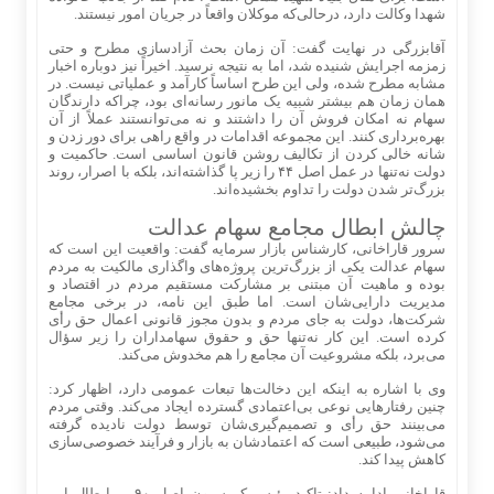
شهدا وکالت دارد، درحالی‌که موکلان واقعاً در جریان امور نیستند.
آقابزرگی در نهایت گفت: آن زمان بحث آزادسازی مطرح و حتی
زمزمه اجرایش شنیده شد، اما به نتیجه نرسید. اخیراً نیز دوباره اخبار
مشابه مطرح شده، ولی این طرح اساساً کارآمد و عملیاتی نیست. در
همان زمان هم بیشتر شبیه یک مانور رسانه‌ای بود، چراکه دارندگان
سهام نه امکان فروش آن را داشتند و نه می‌توانستند عملاً از آن
بهره‌برداری کنند. این مجموعه اقدامات در واقع راهی برای دور زدن و
شانه خالی کردن از تکالیف روشن قانون اساسی است. حاکمیت و
دولت نه‌تنها در عمل اصل ۴۴ را زیر پا گذاشته‌اند، بلکه با اصرار، روند
بزرگ‌تر شدن دولت را تداوم بخشیده‌اند.
چالش ابطال مجامع سهام عدالت
سرور قاراخانی، کارشناس بازار سرمایه گفت: واقعیت این است که
سهام عدالت یکی از بزرگ‌ترین پروژه‌های واگذاری مالکیت به مردم
بوده و ماهیت آن مبتنی بر مشارکت مستقیم مردم در اقتصاد و
مدیریت دارایی‌شان است. اما طبق این نامه، در برخی مجامع
شرکت‌ها، دولت به جای مردم و بدون مجوز قانونی اعمال حق رأی
کرده است. این کار نه‌تنها حق و حقوق سهامداران را زیر سؤال
می‌برد، بلکه مشروعیت آن مجامع را هم مخدوش می‌کند.
وی با اشاره به اینکه این دخالت‌ها تبعات عمومی دارد، اظهار کرد:
چنین رفتارهایی نوعی بی‌اعتمادی گسترده ایجاد می‌کند. وقتی مردم
می‌بینند حق رأی و تصمیم‌گیری‌شان توسط دولت نادیده گرفته
می‌شود، طبیعی است که اعتمادشان به بازار و فرآیند خصوصی‌سازی
کاهش پیدا کند.
قاراخانی ادامه داد: تاکید رئیس کمیسیون اصل ۹۰ بر ابطال این