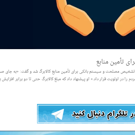
ای تأمین منابع
ع تشخیص مصلحت و سیستم بانکی برای تأمین منابع کالابرگ شد و گفت: «به جای ص
 را در اولویت قرار داد.» او پیشنهاد داد که مبلغ کالابرگ حتی تا دو برابر افزایش ی