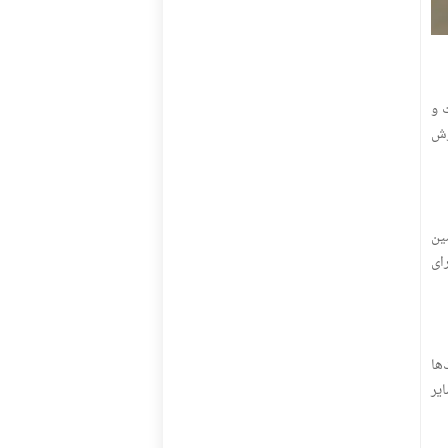
قابل ارتقاست و
زش
ین
پوشاک برای
ها
یر