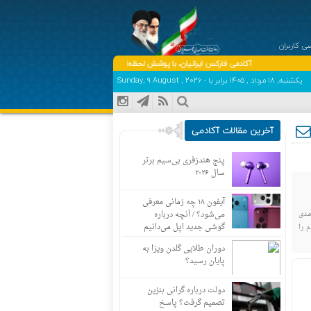
 کاربران
آکادمی فارکس ایرانیان، با پوشش لحظه‌ای و به‌روز اخبار روز اقتصاد دیجیتال دنیا، فارکس، بورس، ار
یکشنبه, ۱۸ مرداد , ۱۴۰۵ برابر با - Sunday, 9 August , 2026
آخرین مقالات آکادمی
پنج هندزفری بی‌سیم برتر
سال ۲۰۲۶
آیفون ۱۸ چه زمانی معرفی
ز لزوم تخصیص آن به حداقل ۷ دهک درآمدی
می‌شود؟ / آنچه درباره
گوشی جدید اپل می‌دانیم
 را
دوران طلایی گلدن ویزا به
پایان رسید؟
دولت درباره گرانی بنزین
تصمیم گرفت؟ پاسخ