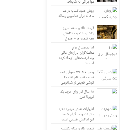
مهاجرانی به شایعات
روش جدید کسب درآمد
ماهانه برای صاحبین رسانه
قیمت طلا و سکه امروز
یکشنبه 18مرداد/ کاهش
همه قیمت ها + جدول
ارز دیجیتال برای
معامله‌گران بازارهای مالی
چه فرصت‌هایی ایجاد کرده
است؟
ردمی ۱۷C ۵G معرفی شد/
نسخه تغییرنام‌یافته یک
گوشی قدیمی‌تر شیائومی
۴۸ سال کار برای خرید یک
تویوتا کمری
اظهارات همتی درباره دلار/
دلار ۱۶ درصد گران شده؛
این افزایش طبیعی است
قیمت طلا و سکه یکشنبه