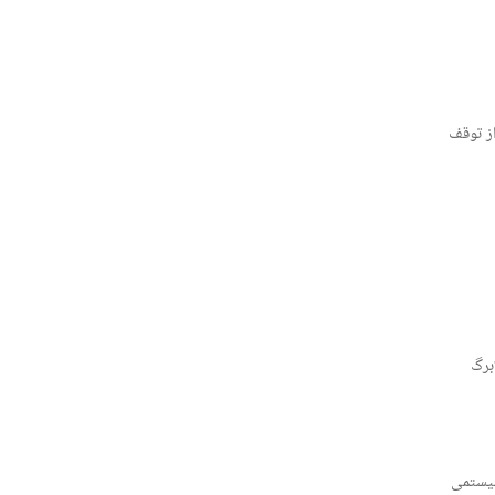
از توقف
برگ
سیستمی