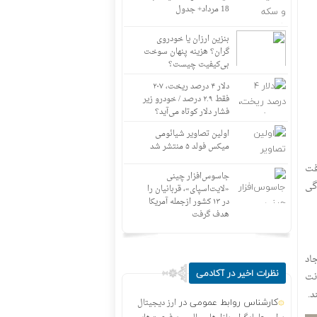
18 مرداد+ جدول
بنزین ارزان یا خودروی
گران؟ هزینه پنهان سوخت
بی‌کیفیت چیست؟
دلار ۴ درصد ریخت، ۲۰۷
فقط ۲.۹ درصد / خودرو زیر
فشار دلار کوتاه می‌آید؟
اولین تصاویر شیائومی
میکس فولد ۵ منتشر شد
یافت
جاسوس‌افزار چینی
بندگی
«لایت‌اسپای»، قربانیان را
در ۱۳ کشور ازجمله آمریکا
هدف گرفت
مشکلی ایجاد
نظرات اخیر در آکادمی
نت
د.
کارشناس روابط عمومی
در
ارز دیجیتال