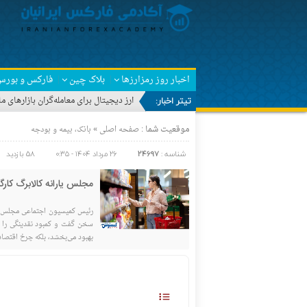
اخبار روز رمزارزها
بلاک چین
فارکس و بورس
تیتر اخبار:
ارز دیجیتال برای معامله‌گران بازارهای
موقعیت شما :
»
صفحه اصلی
بانک، بیمه و بودجه
شناسه :
24697
۲۶ مرداد ۱۴۰۴ - ۰:۳۵
58 بازدید
مجلس یارانه کالابرگ کارگ
سخن گفت و کمبود نقدینگی را ب
بهبود می‌بخشد، بلکه چرخ اقتصاد