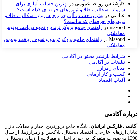
کارشناس روابط عمومی
در
بهترین حساب آلپاری برای
شروع، اسکالپ، طلا و تریدرهای حرفه‌ای کدام است؟
عباسی
در
بهترین حساب آلپاری برای شروع، اسکالپ، طلا و
تریدرهای حرفه‌ای کدام است؟
masood
در
راهنمای جامع بروکر ترندو و نحوه دریافت بونوس
معاملاتی
Masoud
در
راهنمای جامع بروکر ترندو و نحوه دریافت بونوس
معاملاتی
شرایط بازنشر محتوا در آکادمی
تبلیغات در آکادمی
مدیای رمزارز
کسب و کار آرمانی
آفتاب اقتصاد
درباره آکادمی
آکادمی فارکس ایرانیان
، پایگاه جامع بروزترین اخبار و مقالات بازار
تبادل ارزهای خارجی، اقتصاد دیجیتال، بلاکچین و رمزارزها، از سال
1398 به صورت متمرکز در حوزه اخبار و مقالات، ارزهای‌ دیجیتال،