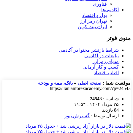
فناوری
آکادمی‌ها
پول و اقتصاد
تهران رمز ارز
ایران بیت کوین
منوی فوتر
شرایط بازنشر محتوا در آکادمی
تبلیغات در آکادمی
مدیای رمزارز
کسب و کار آرمانی
آفتاب اقتصاد
موقعیت شما :
صفحه اصلی
»
بانک، بیمه و بودجه
https://iranianforexacademy.com/?p=24543
شناسه :
24543
۲۵ مرداد ۱۴۰۴ - ۱۱:۵۴
84 بازدید
ارسال توسط :
گسترش نیوز