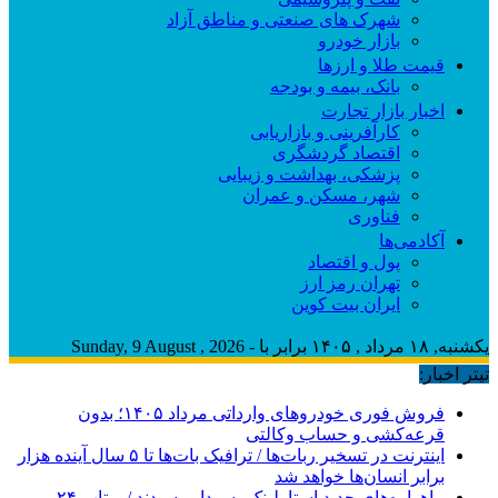
شهرک های صنعتی و مناطق آزاد
بازار خودرو
قیمت طلا و ارزها
بانک، بیمه و بودجه
اخبار بازار تجارت
کارآفرینی و بازاریابی
اقتصاد گردشگری
پزشکی، بهداشت و زیبایی
شهر، مسکن و عمران
فناوری
آکادمی‌ها
پول و اقتصاد
تهران رمز ارز
ایران بیت کوین
یکشنبه, ۱۸ مرداد , ۱۴۰۵ برابر با - Sunday, 9 August , 2026
تیتر اخبار:
فروش فوری خودروهای وارداتی مرداد ۱۴۰۵؛ بدون
قرعه‌کشی و حساب وکالتی
اینترنت در تسخیر ربات‌ها / ترافیک بات‌ها تا ۵ سال آینده هزار
برابر انسان‌ها خواهد شد
ماهواره‌های جدید استارلینک به مدار رسیدند / پرتاب ۲۴