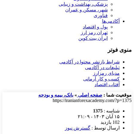
پزشکی، بهداشت و زیبایی
شهر، مسکن و عمران
فناوری
آکادمی‌ها
پول و اقتصاد
تهران رمز ارز
ایران بیت کوین
منوی فوتر
شرایط بازنشر محتوا در آکادمی
تبلیغات در آکادمی
مدیای رمزارز
کسب و کار آرمانی
آفتاب اقتصاد
موقعیت شما :
صفحه اصلی
»
بانک، بیمه و بودجه
https://iranianforexacademy.com/?p=1375
شناسه :
1375
۱۵ آبان ۱۴۰۳ - ۲۱:۰۹
102 بازدید
ارسال توسط :
گسترش نیوز