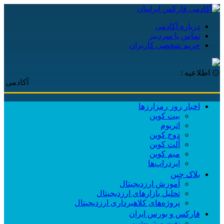
درباره آکادمی
تماس با سردبیر
حریم شخصی کاربران
۞ اطلاعیه :
آکادمی فارکس 
اخبار روز رمزارزها
بیت کوین
اتریوم
دوج کوین
آلت کوین
میم کوین‌
ایردراپ‌ها
بلاک چین
آموزش ارزدیجیتال
تحلیل بازارهای ارزدیجیتال
پروژه‌های کلاهبرداری ارزدیجیتال
فارکس و بورس ایران
نفت و پتروشیمی