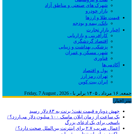
شهرک های صنعتی و مناطق آزاد
بازار خودرو
قیمت طلا و ارزها
بانک، بیمه و بودجه
اخبار بازار تجارت
کارآفرینی و بازاریابی
اقتصاد گردشگری
پزشکی، بهداشت و زیبایی
شهر، مسکن و عمران
فناوری
آکادمی‌ها
پول و اقتصاد
تهران رمز ارز
ایران بیت کوین
جمعه, ۱۶ مرداد , ۱۴۰۵ برابر با - Friday, 7 August , 2026
تیتر اخبار:
جهش دوباره قیمت نفت؛ برنت به ۸۳ دلار رسید
یک ساعت از زمان ایلان ماسک ۱۰۰ میلیون دلار می‌ارزد؟ /
پاسخی برای یک ادعای بزرگ
اعمال ضریب ۲.۷ برای اینترنت بین‌الملل صحت دارد؟ /
واکنش سازمان تنظیم مقررات