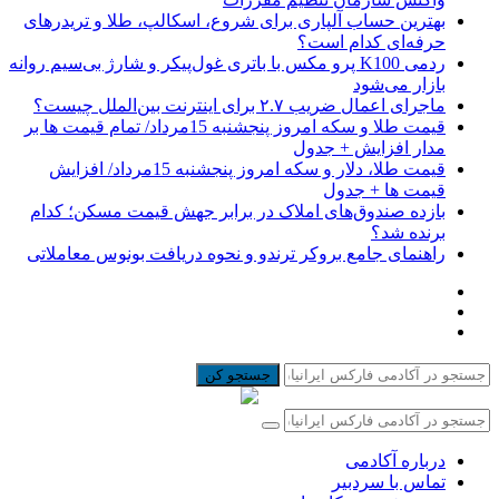
بهترین حساب آلپاری برای شروع، اسکالپ، طلا و تریدرهای
حرفه‌ای کدام است؟
ردمی K100 پرو مکس با باتری غول‌پیکر و شارژ بی‌سیم روانه
بازار می‌شود
ماجرای اعمال ضریب ۲.۷ برای اینترنت بین‌الملل چیست؟
قیمت طلا و سکه امروز پنجشنبه 15مرداد/ تمام قیمت ها بر
مدار افزایش + جدول
قیمت طلا، دلار و سکه امروز پنجشنبه 15مرداد/ افزایش
قیمت ها + جدول
بازده صندوق‌های املاک در برابر جهش قیمت مسکن؛ کدام
برنده شد؟
راهنمای جامع بروکر ترندو و نحوه دریافت بونوس معاملاتی
جستجو کن
درباره آکادمی
تماس با سردبیر