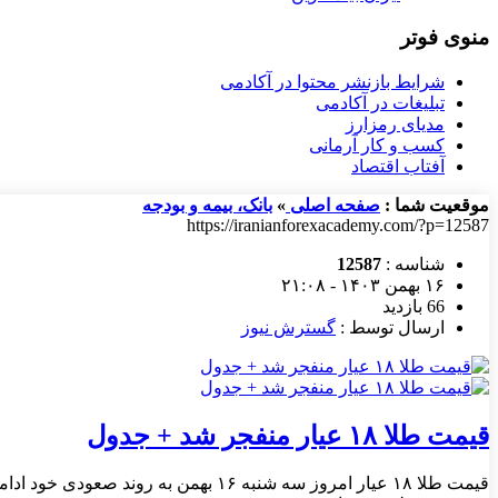
منوی فوتر
شرایط بازنشر محتوا در آکادمی
تبلیغات در آکادمی
مدیای رمزارز
کسب و کار آرمانی
آفتاب اقتصاد
موقعیت شما :
صفحه اصلی
»
بانک، بیمه و بودجه
https://iranianforexacademy.com/?p=12587
شناسه :
12587
۱۶ بهمن ۱۴۰۳ - ۲۱:۰۸
66 بازدید
ارسال توسط :
گسترش نیوز
قیمت طلا ۱۸ عیار منفجر شد + جدول