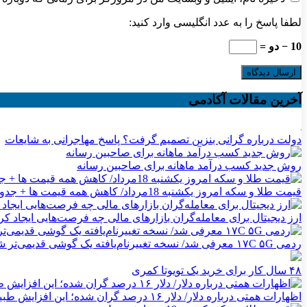
لطفا پاسخ را به عدد انگلیسی وارد کنید:
10 − دو =
آخرین مقالات آکادمی
دولت درباره گرانی بنزین تصمیم گرفت؟ پاسخ مهاجرانی به شایعات
روش جدید کسب درآمد ماهانه برای صاحبین رسانه
قیمت طلا و سکه امروز یکشنبه 18مرداد/ کاهش همه قیمت ها + جدول
ارز دیجیتال برای معامله‌گران بازارهای مالی چه فرصت‌هایی ایجاد ک
ردمی ۱۷C ۵G معرفی شد/ نسخه تغییرنام‌یافته یک گوشی قدیمی‌تر شیائومی
۴۸ سال کار برای خرید یک تویوتا کمری
اظهارات همتی درباره دلار/ دلار ۱۶ درصد گران شده؛ این افزایش طبیعی است