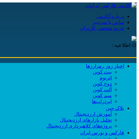
درباره آکادمی
تماس با سردبیر
حریم شخصی کاربران
۞ اطلاعیه :
اخبار روز رمزارزها
بیت کوین
اتریوم
دوج کوین
آلت کوین
میم کوین‌
ایردراپ‌ها
بلاک چین
آموزش ارزدیجیتال
تحلیل بازارهای ارزدیجیتال
پروژه‌های کلاهبرداری ارزدیجیتال
فارکس و بورس ایران
نفت و پتروشیمی