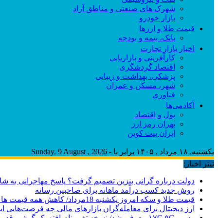
شهرک های صنعتی و مناطق آزاد
بازار خودرو
قیمت طلا و ارزها
بانک، بیمه و بودجه
اخبار بازار تجارت
کارآفرینی و بازاریابی
اقتصاد گردشگری
پزشکی، بهداشت و زیبایی
شهر، مسکن و عمران
فناوری
آکادمی‌ها
پول و اقتصاد
تهران رمز ارز
ایران بیت کوین
یکشنبه, ۱۸ مرداد , ۱۴۰۵ برابر با - Sunday, 9 August , 2026
تیتر اخبار:
دولت درباره گرانی بنزین تصمیم گرفت؟ پاسخ مهاجرانی به شا
روش جدید کسب درآمد ماهانه برای صاحبین رسانه
قیمت طلا و سکه امروز یکشنبه 18مرداد/ کاهش همه قیمت ها + جدول
ارز دیجیتال برای معامله‌گران بازارهای مالی چه فرصت‌هایی ا
ردمی ۱۷C ۵G معرفی شد/ نسخه تغییرنام‌یافته یک گوشی قدیمی‌تر شیائومی