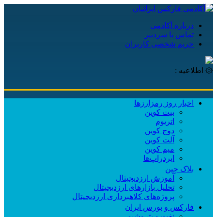
درباره آکادمی
تماس با سردبیر
حریم شخصی کاربران
۞ اطلاعیه :
آکادمی
اخبار روز رمزارزها
بیت کوین
اتریوم
دوج کوین
آلت کوین
میم کوین‌
ایردراپ‌ها
بلاک چین
آموزش ارزدیجیتال
تحلیل بازارهای ارزدیجیتال
پروژه‌های کلاهبرداری ارزدیجیتال
فارکس و بورس ایران
نفت و پتروشیمی