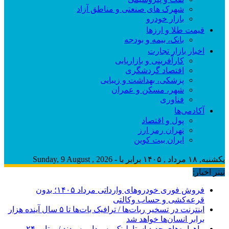
شهرک های صنعتی و مناطق آزاد
بازار خودرو
قیمت طلا و ارزها
بانک، بیمه و بودجه
اخبار بازار تجارت
کارآفرینی و بازاریابی
اقتصاد گردشگری
پزشکی، بهداشت و زیبایی
شهر، مسکن و عمران
فناوری
آکادمی‌ها
پول و اقتصاد
تهران رمز ارز
ایران بیت کوین
یکشنبه, ۱۸ مرداد , ۱۴۰۵ برابر با - Sunday, 9 August , 2026
تیتر اخبار:
فروش فوری خودروهای وارداتی مرداد ۱۴۰۵؛ بدون
قرعه‌کشی و حساب وکالتی
اینترنت در تسخیر ربات‌ها / ترافیک بات‌ها تا ۵ سال آینده هزار
برابر انسان‌ها خواهد شد
ماهواره‌های جدید استارلینک به مدار رسیدند / پرتاب ۲۴