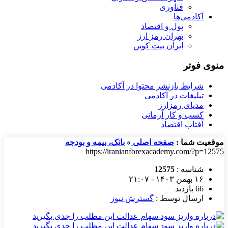
فناوری
آکادمی‌ها
پول و اقتصاد
تهران رمز ارز
ایران بیت کوین
منوی فوتر
شرایط بازنشر محتوا در آکادمی
تبلیغات در آکادمی
مدیای رمزارز
کسب و کار آرمانی
آفتاب اقتصاد
موقعیت شما :
صفحه اصلی
»
بانک، بیمه و بودجه
https://iranianforexacademy.com/?p=12575
شناسه :
12575
۱۶ بهمن ۱۴۰۳ - ۲۱:۰۷
66 بازدید
ارسال توسط :
گسترش نیوز