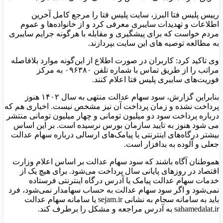
رییس پلیس فتا البرز، سایت پلیس فتا را مرجع کامل آخرین
اطلاعات و تهدیدات سایبری معرفی کرد و از خانواده‌ها و عموم
مردم خواست که برای پیشگیری و مقابله با هرگونه جرایم سایبری
به مطالعه توصیه های این سایت بپردازند.
وی تاکید کرد: کاربران در صورت اطلاع از این‌گونه موارد بلافاصله
مراتب را از طریق تماس با شماره تلفن ۰۹۶۳۸۰ به مرکز
فوریت‌های سایبری پلیس فتا اعلام کنند.
بنابراین گزارش، سود سهام عدالت منتهی به سال ۱۴۰۲ هنوز
پرداخت نشده و زمان پرداخت آن نیز مشخص نیست. اخباری هم که
درباره پرداخت سود دو میلیون تومانی و چهار میلیون تومانی منتشر
می شود هنوز به تایید سازمان بورس نرسیده است. بر این اساس
بیشتر درگاه‌های اینترنتی یا پیامک‌های ارسالی درباره سهام عدالت
جعلی و آلوده به بدافزار است.
هموطنان آگاه باشند که سود سهام عدالت بر اساس اعلام وزارت
اقتصاد در روزهای پایانی سال پرداخت می‌شود. برای هیچ یک از
خدمات سهام عدالت پیامک یا آدرس درگاه اینترنتی فرستاده
نمی‌شود و اگر سود سهام عدالت به حساب سهامدار نمی‌شود، فرد
باید به سامانه سجام به نشانی sejam.ir یا سامانه سهام عدالت
sahamedalat.ir به آدرس مراجعه و مشکل را برطرف کند.