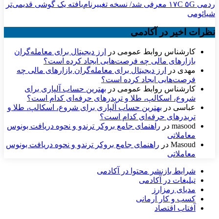
ردمی ۱۷C ۵G معرفی شد/ نسخه تغییرنام‌یافته یک گوشی قدیمی‌تر
شیائومی
نظرات اخیر در آکادمی
کارشناس روابط عمومی
در
ارز دیجیتال برای معامله‌گران
بازارهای مالی چه فرصت‌هایی ایجاد کرده است؟
مهدی
در
ارز دیجیتال برای معامله‌گران بازارهای مالی چه
فرصت‌هایی ایجاد کرده است؟
کارشناس روابط عمومی
در
بهترین حساب آلپاری برای
شروع، اسکالپ، طلا و تریدرهای حرفه‌ای کدام است؟
عباسی
در
بهترین حساب آلپاری برای شروع، اسکالپ، طلا و
تریدرهای حرفه‌ای کدام است؟
masood
در
راهنمای جامع بروکر ترندو و نحوه دریافت بونوس
معاملاتی
Masoud
در
راهنمای جامع بروکر ترندو و نحوه دریافت بونوس
معاملاتی
شرایط بازنشر محتوا در آکادمی
تبلیغات در آکادمی
مدیای رمزارز
کسب و کار آرمانی
آفتاب اقتصاد