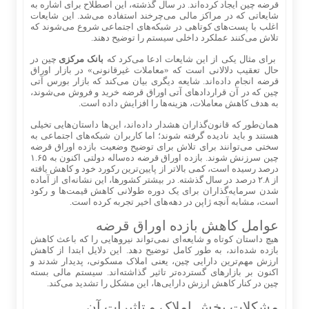
قرضه چین ایجاد کرده‌اند. در سال گذشته، این اصطلاح برای اشاره به
شایعاتی که در مراکز مالی می‌چرخند استفاده می‌شد. این شایعات
اغلب با پست‌های کوتاهی در شبکه‌های اجتماعی شروع می‌شوند که
تلاش می‌کنند عملکرد داخلی سیستم را توضیح دهند.
برای مثال یکی از این شایعات ادعا می‌کرد که
بانک مرکزی
چین در
حال تعقیب دلالانی است که «معاملات غیرقانونی» در بازار اوراق
قرضه انجام داده‌اند. شایعه دیگری بیان می‌کند که بازار بورس آتی
چین که در آن قراردادهای آتی اوراق قرضه خرید و فروش می‌شوند،
به هدف کاهش معاملات، هزینه‌ها را افزایش داده است.
همان‌طور که قانون‌گذاران هشدار داده‌اند، این‌ها داستان‌هایی تخیلی
هستند و باید نادیده گرفته شوند؛ اما کاربران شبکه‌های اجتماعی به
سختی می‌توانند برای تلاش برای توضیح وضعیت بازده اوراق قرضه
چین سرزنش شوند. بازده اوراق قرضه ده‌ساله دولتی اکنون به ۱.۶۵
درصد رسیده است، کمی بالاتر از پایین‌ترین رکورد خود و کاهش یافته
از ۲.۸ درصد در سال گذشته. در بیشتر کشورها، این نشانه‌ای از آماده
شدن سرمایه‌گذاران برای یک دوره طولانی کاهش قیمت‌ها و رکود
است، مشابه آنچه ژاپن در دهه‌های اخیر تجربه کرده است.
عوامل کاهش بازده اوراق قرضه
هیچ داستان کوتاه و شایعه‌ای نمی‌تواند نیروهایی را که باعث کاهش
بازده شده‌اند، به طور کامل توضیح دهد. این دلایل ابتدا از کاهش
ارزش مهم‌ترین دارایی چین، یعنی املاک مسکونی، پدیدار شدند و
اکنون بر بازارهای گسترده‌تر تاثیر گذاشته‌اند. سیستم مالی بسته
چین در کنار کاهش ارزش دارایی‌ها، این مشکل را تشدید می‌کند.
مشکلات بخش املاک و تاثیرات آن