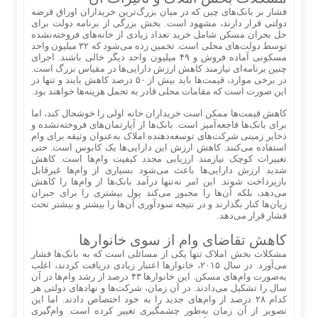
فشار بر بانک‌های چین که در میان بزرگ‌ترین خریداران اوراق قرضه
دولتی قرار دارند، مشهود است. بخش بزرگی از برنامه دولت برای
حل بحران مسکن شامل خرید تعداد زیادی از خانه‌های فروخته‌نشده
توسط دولت‌های محلی است. تخمین زده می‌شود که ۳۲ میلیون واحد
مسکونی آماده فروش و ۴۹ میلیون واحد دیگر خالی باشند. اجرای
چنین برنامه‌ای نیازمند کاهش ارزش دارایی‌ها در مقیاس بزرگ است.
در برخی موارد، قیمت‌ها باید بیش از ۵۰ درصد کاهش یابند و تنها در
این صورت است که مقامات محلی قادر به تحمل هزینه‌ها خواهند بود.
کاهش قیمت‌ها ممکن است خریداران خانه اولی را خوشحال کند، اما
برای بانک‌ها فاجعه‌آمیز است. بانک‌ها از آپارتمان‌های فروخته‌نشده و
ذخایر زمینی شرکت‌های توسعه‌دهنده املاک به‌عنوان وثیقه برای وام
استفاده می‌کنند. کاهش ارزش این دارایی‌ها یک کابوس است. حتی
تغییرات کوچک نیازمند ارزیابی مجدد کیفیت وام‌ها است. کاهش
شدید ارزش دارایی‌ها باعث می‌شود بسیاری از وام‌ها غیرقابل
بازپرداخت شوند. این امر نه‌تنها درآمد بانک‌ها از وام‌ها را کاهش
می‌دهد، بلکه آن‌ها را مجبور می‌کند پول بیشتری را برای جبران
زیان‌ها کنار بگذارند و در نتیجه سودآوری آن‌ها را بیشتر و بیشتر تحت
فشار قرار می‌دهد.
کاهش تقاضای وام از سوی خانوارها
مشکلات بخش املاک تنها یکی از مسائلی است که به بانک‌ها فشار
می‌آورد. در سال ۲۰۱۵، خانوارها اعتبار زیادی دریافت کردند، اغلب
به‌صورت وام‌های مسکن. این خانوارها ۴۳ درصد از رشد وام‌ها در آن
سال را تشکیل می‌دادند. در آن زمان، شرکت‌ها و نهادهای دولتی هر
کدام ۲۸ درصد از وام‌های جدید را به خود اختصاص دادند. اما این
تصویر از آن زمان به‌طور چشمگیری تغییر کرده است. وام‌گیری