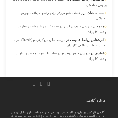
بونوس معاملاتی
سینا حاجیان
در
راهنمای جامع بروکر ترندو و نحوه دریافت بونوس
معاملاتی
محمد
در
بررسی جامع بروکر ترندو (Trendo)؛ مزایا، معایب و نظرات
واقعی کاربران
کارشناس روابط عمومی
در
بررسی جامع بروکر ترندو (Trendo)؛ مزایا،
معایب و نظرات واقعی کاربران
عباسی
در
بررسی جامع بروکر ترندو (Trendo)؛ مزایا، معایب و نظرات
واقعی کاربران
درباره آکادمی
آکادمی فارکس ایرانیان
، پایگاه جامع بروزترین اخبار و مقالات بازار تبادل ارزهای
خارجی، اقتصاد دیجیتال، بلاکچین و رمزارزها، از سال 1398 به صورت متمرکز در