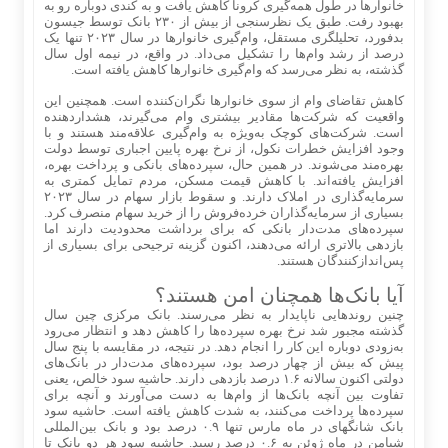
خانوارها در طول همه‌گیری کرونا کاهش یافت و به کندی دوباره رو به
بهبود رفت. طبق یک نظرسنجی از بیش از ۲۳۰ بانک توسط جیسون
بدفورد، تحلیلگری مستقل، وام‌گیری خانوارها در سال ۲۰۲۳ تنها یک
درصد از رشد وام‌ها را تشکیل می‌داد. در واقع، در نیمه اول سال
گذشته، به نظر می‌رسد که وام‌گیری خانوارها کاهش یافته است.
کاهش تقاضای وام از سوی خانوارها نگران‌کننده است. همچنین این
واقعیت که شرکت‌ها مقادیر بیشتری وام می‌گیرند، هشداردهنده
است. شرکت‌های کوچک به‌ویژه به وام‌گیری علاقه‌مند هستند و با
وجود افزایش خطرات نکول، از نرخ بهره پایین اجباری توسط دولت
بهره‌مند می‌شوند. در همین حال، سپرده‌های بانکی و پرداخت بهره،
افزایش یافته‌اند. با کاهش قیمت مسکن، مردم تمایل کمتری به
سرمایه‌گذاری در املاک دارند. و سقوط بازار سهام در سال ۲۰۲۳
بسیاری از سرمایه‌گذاران خرده‌فروش را از خرید سهام منصرف کرد.
سپرده‌های مدت‌دار بانکی که برای برداشت محدودیت دارند اما
بازدهی بالاتری ارائه می‌دهند، اکنون گزینه ترجیحی برای بسیاری از
پس‌اندازکنندگان هستند.
آیا بانک‌ها همچنان امن هستند؟
چنین روندهایی ناپایدار به نظر می‌رسند. بانک مرکزی چین سال
گذشته مجبور شد نرخ بهره سپرده‌ها را کاهش دهد و انتظار می‌رود
به‌زودی دوباره این کار را انجام دهد. در نتیجه، در مقایسه با پنج سال
پیش که بیش از چهار درصد بود، سپرده‌های مدت‌دار در بانک‌های
دولتی اکنون سالانه ۱.۶ درصد بازدهی دارند. حاشیه سود خالص، یعنی
تفاوت بین آنچه بانک‌ها از وام‌ها به دست می‌آورند و آنچه برای
سپرده‌ها پرداخت می‌کنند، به شدت کاهش یافته است. حاشیه سود
بانک شانگهای در ماه مارس تنها ۰.۹ درصد بود و بانک بین‌المللی
شیامن در ماه ژوئن به ۰.۶ درصد رسید. حاشیه سود هر دو بانک تا