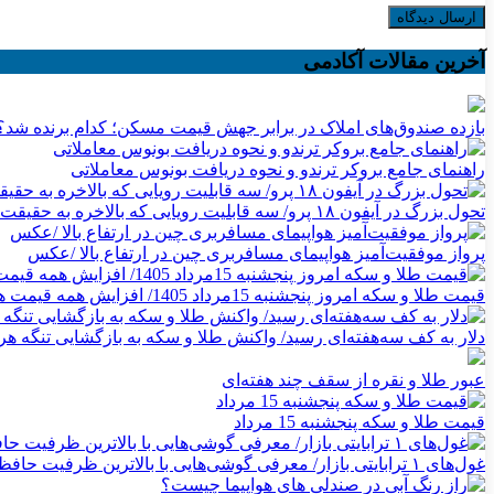
آخرین مقالات آکادمی
بازده صندوق‌های املاک در برابر جهش قیمت مسکن؛ کدام برنده شد؟
راهنمای جامع بروکر ترندو و نحوه دریافت بونوس معاملاتی
تحول بزرگ در آیفون ۱۸ پرو/ سه قابلیت رویایی که بالاخره به حقیقت می‌پیوندند
پرواز موفقیت‌آمیز هواپیمای مسافربری چین در ارتفاع بالا /عکس
قیمت طلا و سکه امروز پنجشنبه 15مرداد 1405/ افزایش همه قیمت ها + جدول
دلار به کف سه‌هفته‌ای رسید/ واکنش طلا و سکه به بازگشایی تنگه هر
عبور طلا و نقره از سقف چند هفته‌ای
قیمت طلا و سکه پنجشنبه 15 مرداد
غول‌های ۱ ترابایتی بازار/ معرفی گوشی‌هایی با بالاترین ظرفیت حافظه داخلی در سال ۲۰۲۶