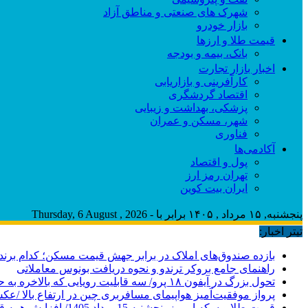
شهرک های صنعتی و مناطق آزاد
بازار خودرو
قیمت طلا و ارزها
بانک، بیمه و بودجه
اخبار بازار تجارت
کارآفرینی و بازاریابی
اقتصاد گردشگری
پزشکی، بهداشت و زیبایی
شهر، مسکن و عمران
فناوری
آکادمی‌ها
پول و اقتصاد
تهران رمز ارز
ایران بیت کوین
پنجشنبه, ۱۵ مرداد , ۱۴۰۵ برابر با - Thursday, 6 August , 2026
تیتر اخبار:
بازده صندوق‌های املاک در برابر جهش قیمت مسکن؛ کدام برند
راهنمای جامع بروکر ترندو و نحوه دریافت بونوس معاملاتی
تحول بزرگ در آیفون ۱۸ پرو/ سه قابلیت رویایی که بالاخره به حقیقت می‌پیوندند
پرواز موفقیت‌آمیز هواپیمای مسافربری چین در ارتفاع بالا /ع
قیمت طلا و سکه امروز پنجشنبه 15مرداد 1405/ افزایش همه قیمت ها + جدول