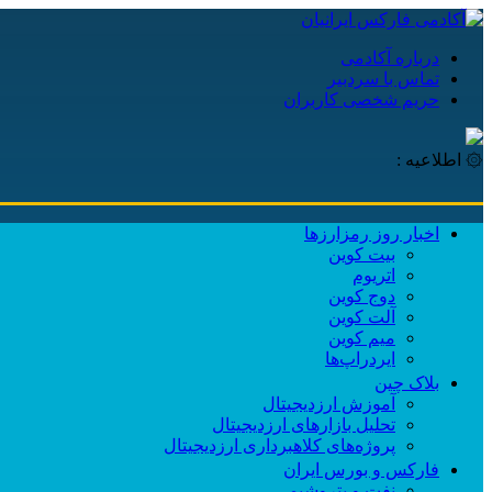
درباره آکادمی
تماس با سردبیر
حریم شخصی کاربران
۞ اطلاعیه :
اخبار روز رمزارزها
بیت کوین
اتریوم
دوج کوین
آلت کوین
میم کوین‌
ایردراپ‌ها
بلاک چین
آموزش ارزدیجیتال
تحلیل بازارهای ارزدیجیتال
پروژه‌های کلاهبرداری ارزدیجیتال
فارکس و بورس ایران
نفت و پتروشیمی