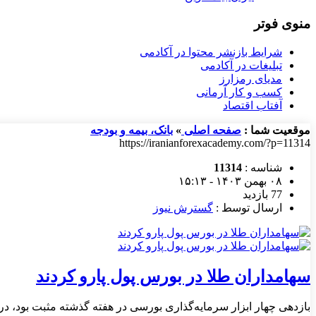
منوی فوتر
شرایط بازنشر محتوا در آکادمی
تبلیغات در آکادمی
مدیای رمزارز
کسب و کار آرمانی
آفتاب اقتصاد
موقعیت شما :
صفحه اصلی
»
بانک، بیمه و بودجه
https://iranianforexacademy.com/?p=11314
شناسه :
11314
۰۸ بهمن ۱۴۰۳ - ۱۵:۱۳
77 بازدید
ارسال توسط :
گسترش نیوز
سهامداران طلا در بورس پول پارو کردند
بازدهی چهار ابزار سرمایه‌گذاری بورسی در هفته گذشته مثبت بود، در