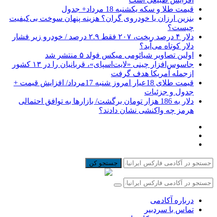
قیمت طلا و سکه یکشنبه 18 مرداد+ جدول
بنزین ارزان یا خودروی گران؟ هزینه پنهان سوخت بی‌کیفیت
چیست؟
دلار ۴ درصد ریخت، ۲۰۷ فقط ۲.۹ درصد / خودرو زیر فشار
دلار کوتاه می‌آید؟
اولین تصاویر شیائومی میکس فولد ۵ منتشر شد
جاسوس‌افزار چینی «لایت‌اسپای»، قربانیان را در ۱۳ کشور
ازجمله آمریکا هدف گرفت
قیمت طلای 18عیار امروز شنبه 17مرداد/ افزایش قیمت +
جدول و جزئیات
دلار به 186 هزار تومان برگشت/ بازارها به توافق احتمالی
هرمز چه واکنشی نشان دادند؟
جستجو کن
درباره آکادمی
تماس با سردبیر