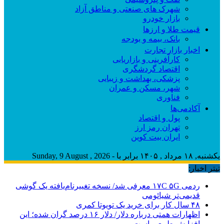
شهرک های صنعتی و مناطق آزاد
بازار خودرو
قیمت طلا و ارزها
بانک، بیمه و بودجه
اخبار بازار تجارت
کارآفرینی و بازاریابی
اقتصاد گردشگری
پزشکی، بهداشت و زیبایی
شهر، مسکن و عمران
فناوری
آکادمی‌ها
پول و اقتصاد
تهران رمز ارز
ایران بیت کوین
یکشنبه, ۱۸ مرداد , ۱۴۰۵ برابر با - Sunday, 9 August , 2026
تیتر اخبار:
ردمی ۱۷C ۵G معرفی شد/ نسخه تغییرنام‌یافته یک گوشی
قدیمی‌تر شیائومی
۴۸ سال کار برای خرید یک تویوتا کمری
اظهارات همتی درباره دلار/ دلار ۱۶ درصد گران شده؛ این
افزایش طبیعی است