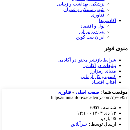
پزشکی، بهداشت و زیبایی
شهر، مسکن و عمران
فناوری
آکادمی‌ها
پول و اقتصاد
تهران رمز ارز
ایران بیت کوین
منوی فوتر
شرایط بازنشر محتوا در آکادمی
تبلیغات در آکادمی
مدیای رمزارز
کسب و کار آرمانی
آفتاب اقتصاد
موقعیت شما :
صفحه اصلی
»
فناوری
https://iranianforexacademy.com/?p=6957
شناسه :
6957
۱۳ دی ۱۴۰۳ - ۱۴:۱۰
96 بازدید
ارسال توسط :
خبرآنلاین