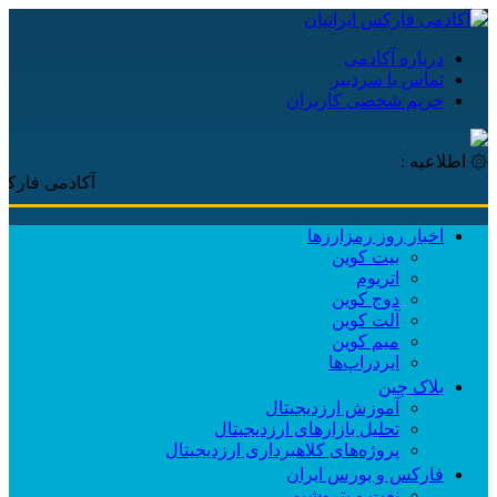
درباره آکادمی
تماس با سردبیر
حریم شخصی کاربران
۞ اطلاعیه :
آکادمی فارکس ایرانیان
اخبار روز رمزارزها
بیت کوین
اتریوم
دوج کوین
آلت کوین
میم کوین‌
ایردراپ‌ها
بلاک چین
آموزش ارزدیجیتال
تحلیل بازارهای ارزدیجیتال
پروژه‌های کلاهبرداری ارزدیجیتال
فارکس و بورس ایران
نفت و پتروشیمی