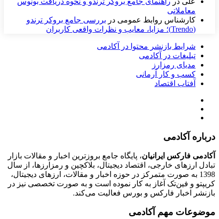
علی
در
راهنمای جامع بروکر ترندو و نحوه دریافت بونوس
معاملاتی
کارشناس روابط عمومی
در
بررسی جامع بروکر ترندو
(Trendo)؛ مزایا، معایب و نظرات واقعی کاربران
شرایط بازنشر محتوا در آکادمی
تبلیغات در آکادمی
مدیای رمزارز
کسب و کار آرمانی
آفتاب اقتصاد
درباره آکادمی
آکادمی فارکس ایرانیان
، پایگاه جامع بروزترین اخبار و مقالات بازار
تبادل ارزهای خارجی، اقتصاد دیجیتال، بلاکچین و رمزارزها، از سال
1398 به صورت متمرکز در حوزه اخبار و مقالات، ارزهای‌ دیجیتال،
کریپتو و فین‌تک آغاز به کار نموده است و به صورت تخصصی نیز در
بازنشر اخبار فارکس و بورس فعالیت می‌کند.
موضوعات مهم آکادمی