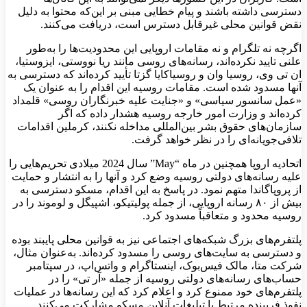
دسترسی داشته باشند و پیام خطایی مبنی بر این‌که محتوا به دلیل
نقض قوانین محلی غیرقابل دسترس است، دریافت می‌کنند.
اگرچه نه تلگرام و نه مقامات اروپایی این محدودیت‌ها را به‌طور
علنی تایید نکرده‌اند، رسانه‌های روسی مانند ریا نووستی، ایزوستیا،
ان تی وی، روسیا وان و روسیاکایا گزتا تأیید کرده‌اند که دسترسی به
آنها مسدود شده است. مقامات روسیه این اقدام را به عنوان یک
«عمل سانسور سیاسی» و «جنایت علیه خبرنگاران روسی» قلمداد
کرده‌اند و وزارت امور خارجه روسیه هشدار داده که اگر
سازمان‌های حقوق بشر بین‌المللی مداخله نکنند، کرملین اقدامات
تلافی‌جویانه‌ای را در نظر خواهد گرفت.
اتحادیه اروپا همچنین در ماه “May” سال 2024 میلادی تحریم‌هایی را
علیه رسانه‌های دولتی روسیه وضع کرد و آنها را به انتشار و حمایت
از پروپاگاندا متهم نمود. در پاسخ به این اقدام، مسکو دسترسی به
بیش از ۸۰ رسانه اروپایی، از جمله پولیتیکو، اشپیگل و لوموند را در
روسیه محدود و متعاقباً مسدود کرد.
پلتفرم‌های بزرگ شبکه‌های اجتماعی نیز به قوانین محلی پایبند بوده
و دسترسی به سایت‌های روسی را مسدود کرده‌اند. به‌عنوان مثال،
شرکت متا، مالک فیس‌بوک، اینستاگرام و واتس‌اپ، در سپتامبر
حساب‌های رسانه‌های دولتی روسیه از جمله «آر تی» را در
پلتفرم‌های خود ممنوع کرد و اعلام کرد که این رسانه‌ها در عملیات
نفوذ فریبنده مرتبط با تبلیغات آنلاین مسکو مشارکت می‌کنند.