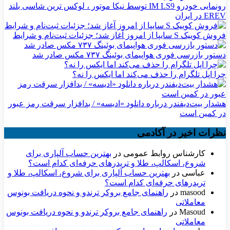
رونمایی خودرو IM LS9 توسط نیکا موتور ، لوکس ترین شاسی بلند
EREV در ایران
فروش کوییک S سایپا از امروز آغاز شد؛ جزئیات ثبت‌نام و شرایط
دستور بازرسی فوری هواپیمای بوئینگ ۷۳۷ مکس صادر شد
چرا اپل تلگرام را حذف می‌کند اما ایکس را نه؟
هشدار بیت‌دیفندر درباره دانلود «ادیسه» / بدافزار سرقت رمز عبور
در کمین است
نظرات اخیر در آکادمی
کارشناس روابط عمومی
در
بهترین حساب آلپاری برای
شروع، اسکالپ، طلا و تریدرهای حرفه‌ای کدام است؟
عباسی
در
بهترین حساب آلپاری برای شروع، اسکالپ، طلا و
تریدرهای حرفه‌ای کدام است؟
masood
در
راهنمای جامع بروکر ترندو و نحوه دریافت بونوس
معاملاتی
Masoud
در
راهنمای جامع بروکر ترندو و نحوه دریافت بونوس
معاملاتی