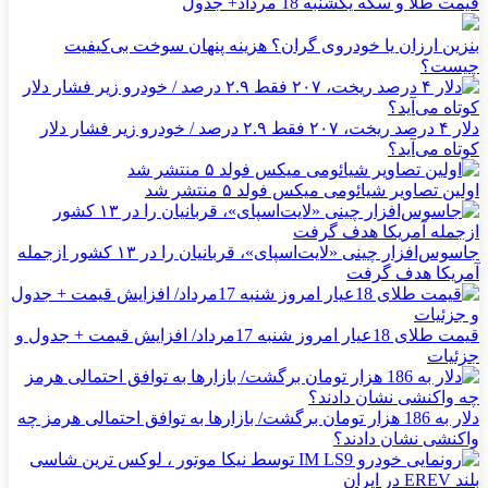
قیمت طلا و سکه یکشنبه 18 مرداد+ جدول
بنزین ارزان یا خودروی گران؟ هزینه پنهان سوخت بی‌کیفیت
چیست؟
دلار ۴ درصد ریخت، ۲۰۷ فقط ۲.۹ درصد / خودرو زیر فشار دلار
کوتاه می‌آید؟
اولین تصاویر شیائومی میکس فولد ۵ منتشر شد
جاسوس‌افزار چینی «لایت‌اسپای»، قربانیان را در ۱۳ کشور ازجمله
آمریکا هدف گرفت
قیمت طلای 18عیار امروز شنبه 17مرداد/ افزایش قیمت + جدول و
جزئیات
دلار به 186 هزار تومان برگشت/ بازارها به توافق احتمالی هرمز چه
واکنشی نشان دادند؟