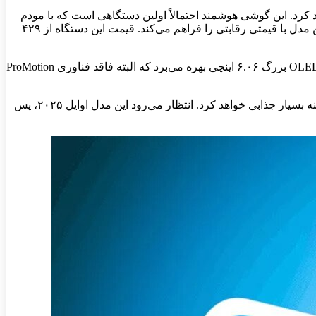
رش دیجیاتو، اپل سه‌ماهه نخست ۲۰۲۵ آیفون SE ۴ را با قیمت کمتر از ۵۰۰ دلار معرفی خواهد کرد. این گوشی هوشمند احتمالاً اولین دستگاهی است که با مودم
۵G اختصاصی اپل با نام رمز «Centauri» عرضه می‌شود. استفاده از این فناوری وابستگی اپل به کوالکام را کاهش می‌دهد و امکان عرضه این مدل با قیمتی رقابتی را فراهم می‌کند. قیمت این دستگاه از ۴۲۹
به‌ گزارش منبعی آگاه در Naver، به‌ نام yeux۱۱۲۲، آیفون SE ۴ به تراشه A۱۸ و ۸ گیگابایت رم مجهز خواهد بود. این دستگاه از یک نمایشگر OLED بزرگ ۶.۰۶ اینچی بهره می‌برد که البته فاقد فناوری ProMotion
تمرکز بیشتر اپل بر هوش مصنوعی مولد، به‌عنوان بخشی از مسیر این شرکت برای رسیدن به ارزش بازار ۴ تریلیون دلار، آیفون SE ۴ را گزینه بسیار جذابی خواهد کرد. انتظار می‌رود این مدل اوایل ۲۰۲۵، پس