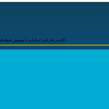
آکادمی فارکس ایرانیان، با پوشش لحظه‌ای و به‌روز اخبار ر