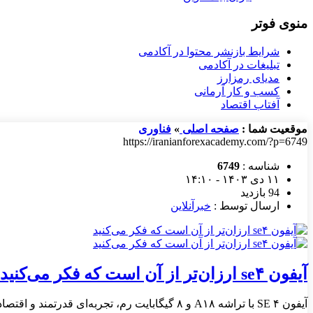
منوی فوتر
شرایط بازنشر محتوا در آکادمی
تبلیغات در آکادمی
مدیای رمزارز
کسب و کار آرمانی
آفتاب اقتصاد
موقعیت شما :
صفحه اصلی
»
فناوری
https://iranianforexacademy.com/?p=6749
شناسه :
6749
۱۱ دی ۱۴۰۳ - ۱۴:۱۰
94 بازدید
ارسال توسط :
خبرآنلاین
آیفون se۴ ارزان‌تر از آن است که فکر می‌کنید
آیفون SE ۴ با تراشه A۱۸ و ۸ گیگابایت رم، تجربه‌ای قدرتمند و اقتصادی را با قیمت کمتر از ۵۰۰ دلار ارائه می‌دهد.