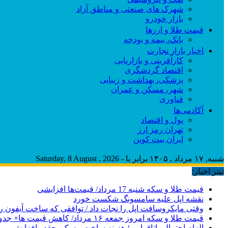
شهرک های صنعتی و مناطق آزاد
بازار خودرو
قیمت طلا و ارزها
بانک، بیمه و بودجه
اخبار بازار تجارت
کارآفرینی و بازاریابی
اقتصاد گردشگری
پزشکی، بهداشت و زیبایی
شهر، مسکن و عمران
فناوری
آکادمی‌ها
پول و اقتصاد
تهران رمز ارز
ایران بیت کوین
شنبه, ۱۷ مرداد , ۱۴۰۵ برابر با - Saturday, 8 August , 2026
تیتر اخبار:
قیمت طلا و سکه شنبه 17 مرداد/ قیمت‌ها افزایشی
نقشه اپل علیه سامسونگ شکست خورد
وقتی مایکروسافت اپل را نجات داد / توافقی که ساخت آیفون ر
قیمت طلا و سکه امروز جمعه ۱۶ مرداد/ کاهش قیمت ها+ جدول و جزییات
الزام احتمالی اتاق امن؛ هزینه ساخت مسکن چقدر افزایش می‌ی