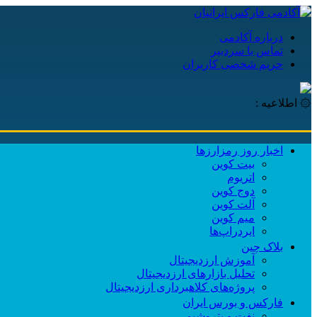
درباره آکادمی
تماس با سردبیر
حریم شخصی کاربران
۞ اطلاعیه :
اخبار روز رمزارزها
بیت کوین
اتریوم
دوج کوین
آلت کوین
میم کوین‌
ایردراپ‌ها
بلاک چین
آموزش ارزدیجیتال
تحلیل بازارهای ارزدیجیتال
پروژه‌های کلاهبرداری ارزدیجیتال
فارکس و بورس ایران
نفت و پتروشیمی