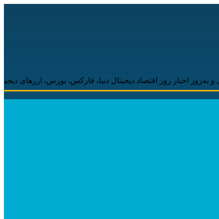
وز اقتصاد دیجیتال دنیا، فارکس، بورس، ارزهای دیجیتال همراه شما خوا