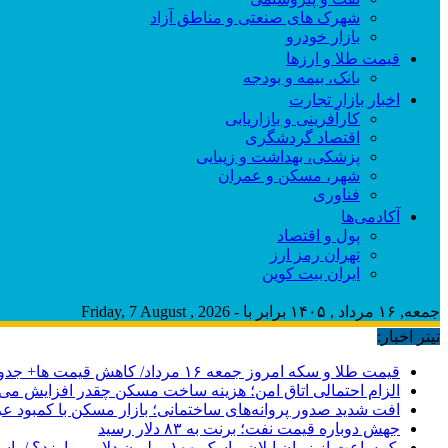
شهرک های صنعتی و مناطق آزاد
بازار خودرو
قیمت طلا و ارزها
بانک، بیمه و بودجه
اخبار بازار تجارت
کارآفرینی و بازاریابی
اقتصاد گردشگری
پزشکی، بهداشت و زیبایی
شهر، مسکن و عمران
فناوری
آکادمی‌ها
پول و اقتصاد
تهران رمز ارز
ایران بیت کوین
جمعه, ۱۶ مرداد , ۱۴۰۵ برابر با - Friday, 7 August , 2026
تیتر اخبار:
قیمت طلا و سکه امروز جمعه ۱۶ مرداد/ کاهش قیمت ها+ جدول و جزییات
الزام احتمالی اتاق امن؛ هزینه ساخت مسکن چقدر افزایش می‌ی
افت شدید صدور پروانه‌های ساختمانی؛ بازار مسکن با کمبود 
جهش دوباره قیمت نفت؛ برنت به ۸۳ دلار رسید
یک ساعت از زمان ایلان ماسک ۱۰۰ میلیون دلار می‌ارزد؟ / پاسخی برای یک ادعای بزرگ