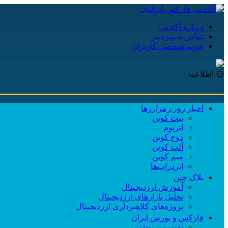
درباره آکادمی
تماس با سردبیر
حریم شخصی کاربران
۞ اطلاعیه :
اخبار روز رمزارزها
بیت کوین
اتریوم
دوج کوین
آلت کوین
میم کوین‌
ایردراپ‌ها
بلاک چین
آموزش ارزدیجیتال
تحلیل بازارهای ارزدیجیتال
پروژه‌های کلاهبرداری ارزدیجیتال
فارکس و بورس ایران
نفت و پتروشیمی