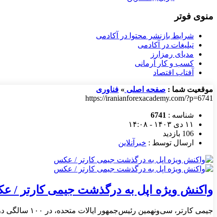
منوی فوتر
شرایط بازنشر محتوا در آکادمی
تبلیغات در آکادمی
مدیای رمزارز
کسب و کار آرمانی
آفتاب اقتصاد
موقعیت شما :
صفحه اصلی
»
فناوری
https://iranianforexacademy.com/?p=6741
شناسه :
6741
۱۱ دی ۱۴۰۳ - ۱۴:۰۸
106 بازدید
ارسال توسط :
خبرآنلاین
واکنش ویژه اپل به درگذشت جیمی کارتر / 
جیمی کارتر، سی‌ونهمین رئیس‌جمهور ایالات متحده، در ۱۰۰ سالگی درگذشت. اپل با به‌روزرسانی صفحه‌ی اصلی وبسایت خود، ادای احترام ویژه‌ای به او انجام داده است.